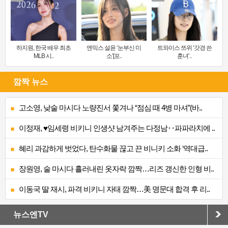
하지원, 한국 배우 최초
엔믹스 설윤 ‘눈부신 미
트와이스 쯔위 ‘갓경 쓴
MLB 시..
소’[포..
훈녀’..
깜짝 뉴스
고소영, 낮술 마시다 노량진서 쫓겨나 “점심 때 4병 마셔”(바..
이정재, ♥임세령 비키니 인생샷 남겨주는 다정남‥파파라치에 ..
혜리 과감하게 벗었다, 탄수화물 끊고 끈 비니키 소화 ‘역대급..
장원영, 술 마시다 흘러내린 옷자락 깜짝…리즈 갱신한 인형 비..
이동국 딸 재시, 파격 비키니 자태 깜짝…美 명문대 합격 후 리..
뉴스엔TV