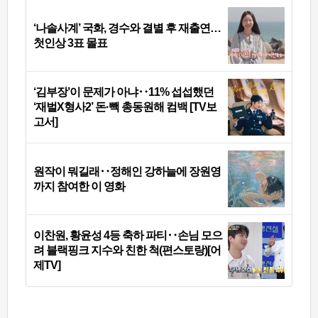
‘나솔사계’ 국화, 경수와 결별 후 재출연…
첫인상 3표 몰표
‘김부장’이 문제가 아냐‥11% 섭섭했던
‘재벌X형사2’ 돈·빽 총동원해 컴백 [TV보
고서]
원작이 뭐길래‥정해인 강하늘에 장원영
까지 참여한 이 영화
이찬원, 황윤성 4등 축하 파티‥손님 모으
려 블랙핑크 지수와 친한 척(편스토랑)[어
제TV]