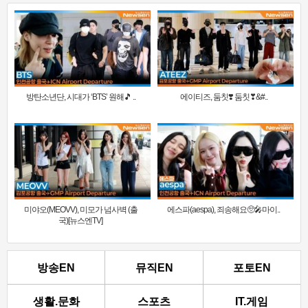
방탄소년단, 시대가 ‘BTS’ 원해🎵 ..
에이티즈, 둠칫❣️ 둠칫❣&#..
미야오(MEOVV), 미모가 넘사벽 (출
에스파(aespa), 죄송해요🥺🎤마이..
국)[뉴스엔TV]
방송EN
뮤직EN
포토EN
생활.문화
스포츠
IT.게임