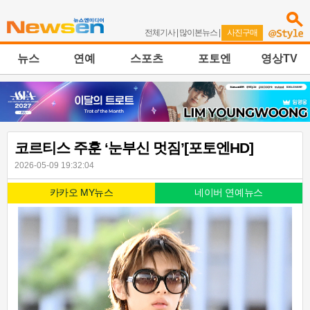
전체기사
|
많이본뉴스
|
사진구매
뉴스
연예
스포츠
포토엔
영상TV
코르티스 주훈 ‘눈부신 멋짐’[포토엔HD]
2026-05-09 19:32:04
카카오 MY뉴스
네이버 연예뉴스