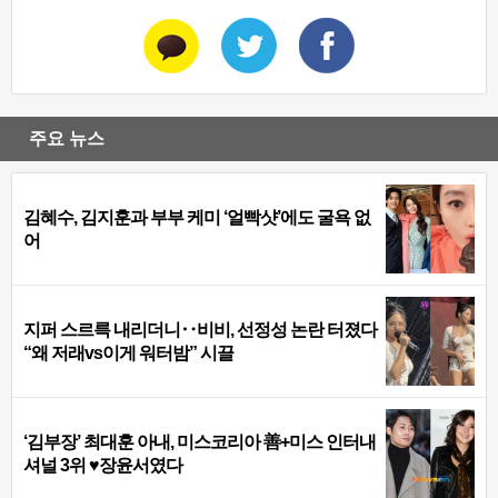
주요 뉴스
김혜수, 김지훈과 부부 케미 ‘얼빡샷’에도 굴욕 없
어
지퍼 스르륵 내리더니‥비비, 선정성 논란 터졌다
“왜 저래vs이게 워터밤” 시끌
‘김부장’ 최대훈 아내, 미스코리아 善+미스 인터내
셔널 3위 ♥장윤서였다