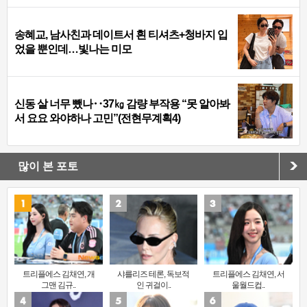
송혜교, 남사친과 데이트서 흰 티셔츠+청바지 입
었을 뿐인데…빛나는 미모
신동 살 너무 뺐나‥37㎏ 감량 부작용 “못 알아봐
서 요요 와야하나 고민”(전현무계획4)
많이 본 포토
트리플에스 김채연, 개
샤를리즈 테론, 독보적
트리플에스 김채연, 서
그맨 김규..
인 귀걸이..
울월드컵..