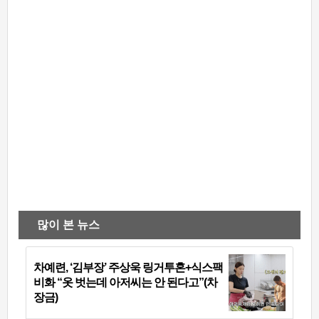
많이 본 뉴스
차예련, ‘김부장’ 주상욱 링거투혼+식스팩
비화 “옷 벗는데 아저씨는 안 된다고”(차
장금)