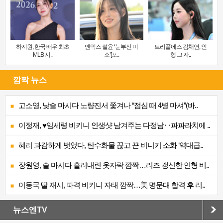
하지원, 한국 배우 최초
엔믹스 설윤 ‘눈부신 미
트리플에스 김채연, 인
MLB 시..
소’[포..
형 그 자..
깜짝 뉴스
고소영, 낮술 마시다 노량진서 쫓겨나 “점심 때 4병 마셔”(바..
이정재, ♥임세령 비키니 인생샷 남겨주는 다정남‥파파라치에 ..
혜리 과감하게 벗었다, 탄수화물 끊고 끈 비니키 소화 ‘역대급..
장원영, 술 마시다 흘러내린 옷자락 깜짝…리즈 갱신한 인형 비..
이동국 딸 재시, 파격 비키니 자태 깜짝…美 명문대 합격 후 리..
뉴스엔TV