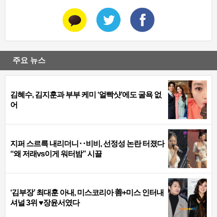
주요 뉴스
김혜수, 김지훈과 부부 케미 ‘얼빡샷’에도 굴욕 없
어
지퍼 스르륵 내리더니‥비비, 선정성 논란 터졌다
“왜 저래vs이게 워터밤” 시끌
‘김부장’ 최대훈 아내, 미스코리아 善+미스 인터내
셔널 3위 ♥장윤서였다