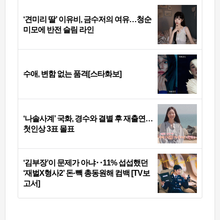
‘견미리 딸’ 이유비, 금수저의 여유…청순
미모에 반전 슬림 라인
수애, 변함 없는 품격[스타화보]
‘나솔사계’ 국화, 경수와 결별 후 재출연…
첫인상 3표 몰표
‘김부장’이 문제가 아냐‥11% 섭섭했던
‘재벌X형사2’ 돈·빽 총동원해 컴백 [TV보
고서]