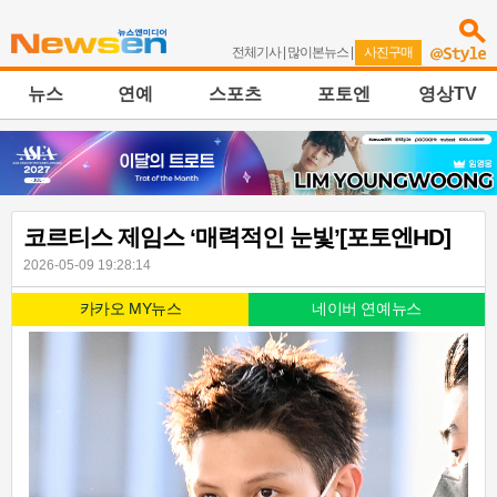
전체기사
|
많이본뉴스
|
사진구매
뉴스
연예
스포츠
포토엔
영상TV
코르티스 제임스 ‘매력적인 눈빛’[포토엔HD]
2026-05-09 19:28:14
카카오 MY뉴스
네이버 연예뉴스