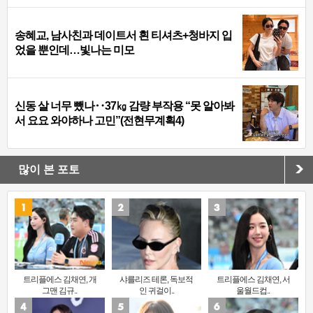
송혜교, 남사친과 데이트서 흰 티셔츠+청바지 입
었을 뿐인데…빛나는 미모
신동 살 너무 뺐나‥37㎏ 감량 부작용 “못 알아봐
서 요요 와야하나 고민”(전현무계획4)
많이 본 포토
트리플에스 김채연, 개
샤를리즈 테론, 독보적
트리플에스 김채연, 서
그맨 김규..
인 귀걸이..
울월드컵..