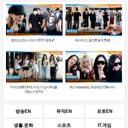
방탄소년단, 시대가 ‘BTS’ 원해🎵 ..
에이티즈, 둠칫❣️ 둠칫❣&#..
미야오(MEOVV), 미모가 넘사벽 (출
에스파(aespa), 죄송해요🥺🎤마이..
국)[뉴스엔TV]
방송EN
뮤직EN
포토EN
생활.문화
스포츠
IT.게임