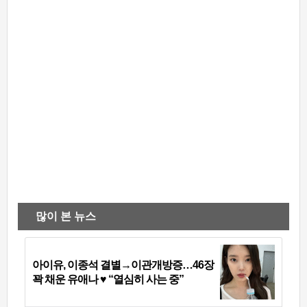
많이 본 뉴스
아이유, 이종석 결별→이관개방증…46장
꽉 채운 유애나 ♥ “열심히 사는 중”