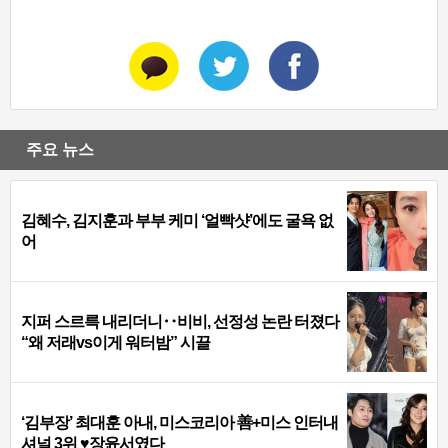
주요 뉴스
김혜수, 김지훈과 부부 케미 ‘얼빡샷’에도 굴욕 없
어
지퍼 스르륵 내리더니‥비비, 선정성 논란 터졌다
“왜 저래vs이게 워터밤” 시끌
‘김부장’ 최대훈 아내, 미스코리아 善+미스 인터내
셔널 3위 ♥장윤서였다