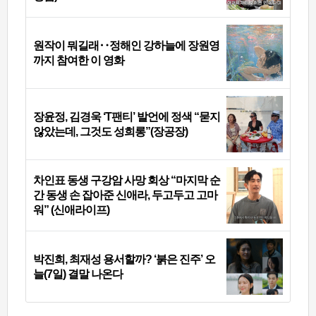
원작이 뭐길래‥정해인 강하늘에 장원영
까지 참여한 이 영화
장윤정, 김경욱 ‘T팬티’ 발언에 정색 “묻지
않았는데, 그것도 성희롱”(장공장)
차인표 동생 구강암 사망 회상 “마지막 순
간 동생 손 잡아준 신애라, 두고두고 고마
워” (신애라이프)
박진희, 최재성 용서할까? ‘붉은 진주’ 오
늘(7일) 결말 나온다