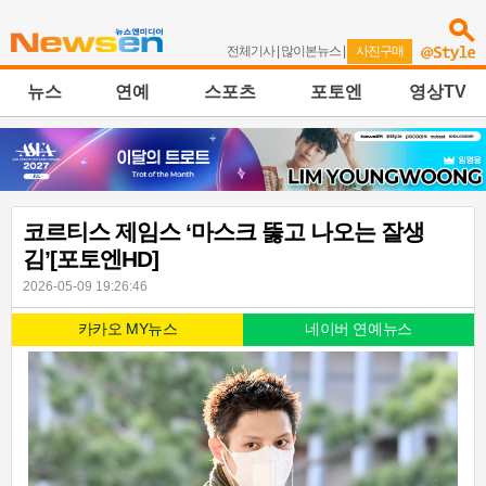
전체기사
|
많이본뉴스
|
사진구매
뉴스
연예
스포츠
포토엔
영상TV
코르티스 제임스 ‘마스크 뚫고 나오는 잘생
김’[포토엔HD]
2026-05-09 19:26:46
카카오 MY뉴스
네이버 연예뉴스