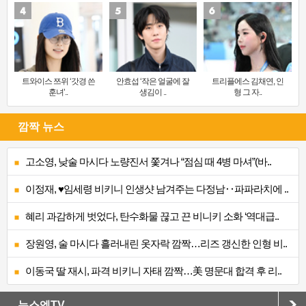
트와이스 쯔위 ‘갓경 쓴
안효섭 ‘작은 얼굴에 잘
트리플에스 김채연, 인
훈녀’..
생김이 ..
형 그 자..
깜짝 뉴스
고소영, 낮술 마시다 노량진서 쫓겨나 “점심 때 4병 마셔”(바..
이정재, ♥임세령 비키니 인생샷 남겨주는 다정남‥파파라치에 ..
혜리 과감하게 벗었다, 탄수화물 끊고 끈 비니키 소화 ‘역대급..
장원영, 술 마시다 흘러내린 옷자락 깜짝…리즈 갱신한 인형 비..
이동국 딸 재시, 파격 비키니 자태 깜짝…美 명문대 합격 후 리..
뉴스엔TV