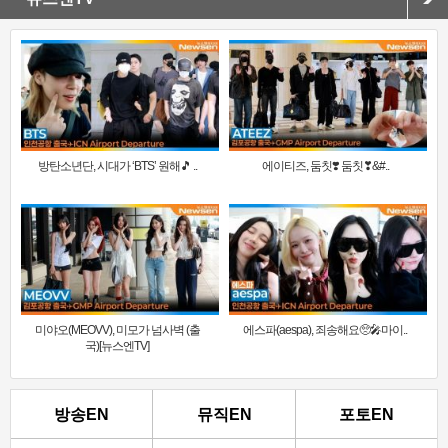
방탄소년단, 시대가 ‘BTS’ 원해🎵 ..
에이티즈, 둠칫❣️ 둠칫❣&#..
미야오(MEOVV), 미모가 넘사벽 (출
에스파(aespa), 죄송해요🥺🎤마이..
국)[뉴스엔TV]
방송EN
뮤직EN
포토EN