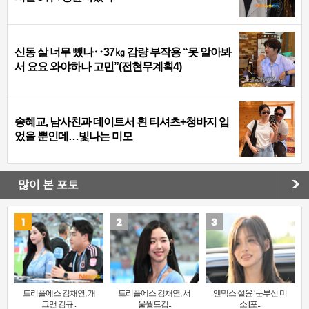
신동 살 너무 뺐나‥37㎏ 감량 부작용 “못 알아봐
서 요요 와야하나 고민”(전현무계획4)
송혜교, 남사친과 데이트서 흰 티셔츠+청바지 입
었을 뿐인데…빛나는 미모
많이 본 포토
트리플에스 김채연, 개
트리플에스 김채연, 서
엔믹스 설윤 ‘눈부신 미
그맨 김규..
울월드컵..
소’[포..