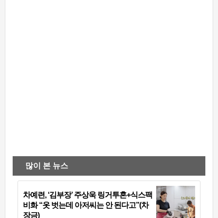
많이 본 뉴스
차예련, ‘김부장’ 주상욱 링거투혼+식스팩
비화 “옷 벗는데 아저씨는 안 된다고”(차
장금)