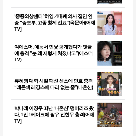
‘중증외상센터’ 하영, 4대째 의사 집안 인
증 “증조부, 고종 황제 진료”(옥문아)[어제
TV]
여에스더, 예능서 민낯 공개했다가 댓글
에 충격 “눈 왜 저렇게 처졌냐고”(에스더
TV)
류혜영 대학 시절 패션 센스에 민호 충격
“레몬색 레깅스에 다리 없는 줄”(나혼산)
박나래 이장우 떠난 ‘나혼산’ 덩어리즈 왔
다, 1인 1케이크에 팜유 전현무 충격[어제
TV]