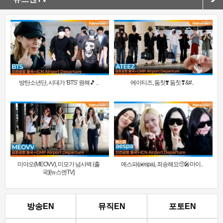
방탄소년단, 시대가 ‘BTS’ 원해🎵 ..
에이티즈, 둠칫❣️ 둠칫❣&#..
미야오(MEOVV), 미모가 넘사벽 (출
에스파(aespa), 죄송해요🥺🎤마이..
국)[뉴스엔TV]
방송EN
뮤직EN
포토EN