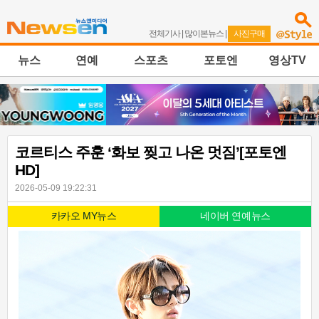
전체기사
|
많이본뉴스
|
사진구매
뉴스
연예
스포츠
포토엔
영상TV
코르티스 주훈 ‘화보 찢고 나온 멋짐’[포토엔
HD]
2026-05-09 19:22:31
카카오 MY뉴스
네이버 연예뉴스