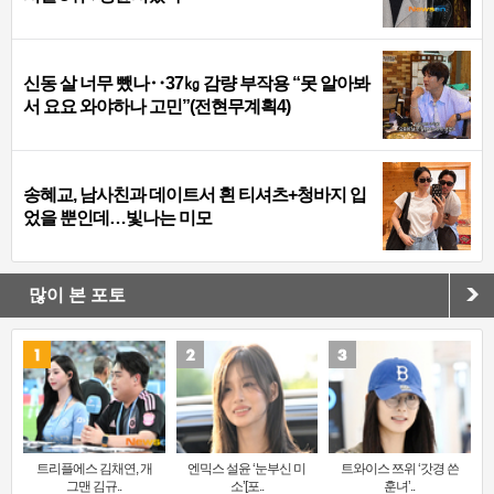
신동 살 너무 뺐나‥37㎏ 감량 부작용 “못 알아봐
서 요요 와야하나 고민”(전현무계획4)
송혜교, 남사친과 데이트서 흰 티셔츠+청바지 입
었을 뿐인데…빛나는 미모
많이 본 포토
트리플에스 김채연, 개
엔믹스 설윤 ‘눈부신 미
트와이스 쯔위 ‘갓경 쓴
그맨 김규..
소’[포..
훈녀’..