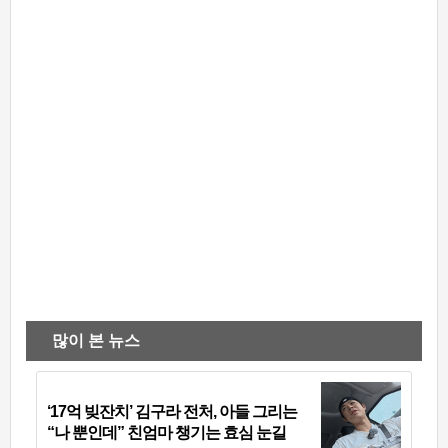
많이 본 뉴스
‘17억 빚잔치’ 김구라 전처, 아들 그리는
“나 뿐인데” 친엄마 챙기는 효심 눈길