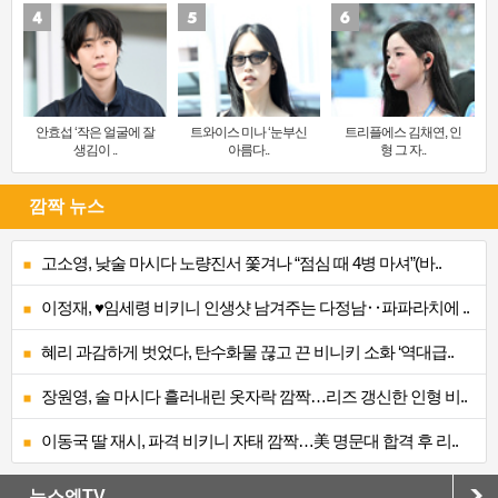
안효섭 ‘작은 얼굴에 잘
트와이스 미나 ‘눈부신
트리플에스 김채연, 인
생김이 ..
아름다..
형 그 자..
깜짝 뉴스
고소영, 낮술 마시다 노량진서 쫓겨나 “점심 때 4병 마셔”(바..
이정재, ♥임세령 비키니 인생샷 남겨주는 다정남‥파파라치에 ..
혜리 과감하게 벗었다, 탄수화물 끊고 끈 비니키 소화 ‘역대급..
장원영, 술 마시다 흘러내린 옷자락 깜짝…리즈 갱신한 인형 비..
이동국 딸 재시, 파격 비키니 자태 깜짝…美 명문대 합격 후 리..
뉴스엔TV