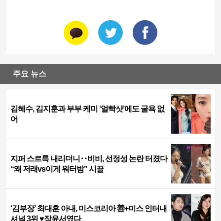
주요 뉴스
김혜수, 김지훈과 부부 케미 ‘얼빡샷’에도 굴욕 없
어
지퍼 스르륵 내리더니‥비비, 선정성 논란 터졌다
“왜 저래vs이게 워터밤” 시끌
‘김부장’ 최대훈 아내, 미스코리아 善+미스 인터내
셔널 3위 ♥장윤서였다