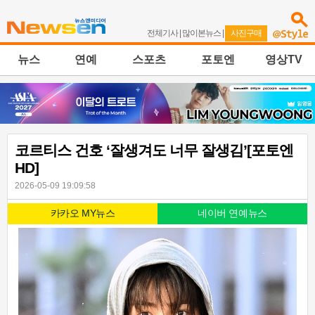
전체기사
|
많이본뉴스
|
사진구매
뉴스
연예
스포츠
포토엔
영상TV
코르티스 건호 ‘잘생겨도 너무 잘생김’[포토엔
HD]
2026-05-09 19:09:58
카카오 MY뉴스
네이버 연예뉴스