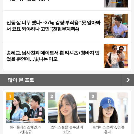
신동 살 너무 뺐나‥37㎏ 감량 부작용 “못 알아봐
서 요요 와야하나 고민”(전현무계획4)
송혜교, 남사친과 데이트서 흰 티셔츠+청바지 입
었을 뿐인데…빛나는 미모
많이 본 포토
트리플에스 김채연, 개
엔믹스 설윤 ‘눈부신 미
트와이스 쯔위 ‘갓경 쓴
그맨 김규..
소’[포..
훈녀’..