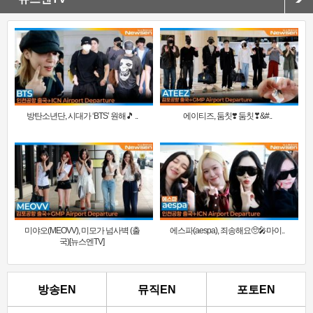
방탄소년단, 시대가 ‘BTS’ 원해🎵 ..
에이티즈, 둠칫❣️ 둠칫❣&#..
미야오(MEOVV), 미모가 넘사벽 (출
에스파(aespa), 죄송해요🥺🎤마이..
국)[뉴스엔TV]
방송EN
뮤직EN
포토EN