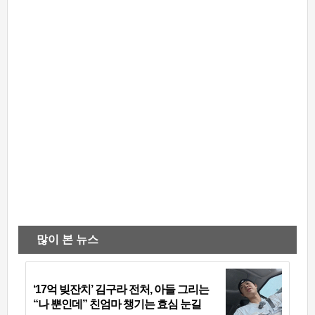
많이 본 뉴스
‘17억 빚잔치’ 김구라 전처, 아들 그리는
“나 뿐인데” 친엄마 챙기는 효심 눈길