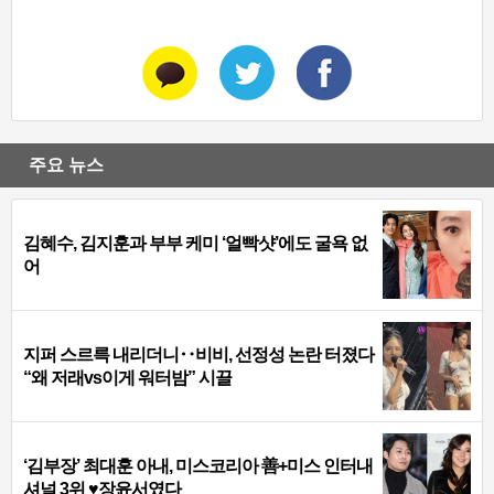
주요 뉴스
김혜수, 김지훈과 부부 케미 ‘얼빡샷’에도 굴욕 없
어
지퍼 스르륵 내리더니‥비비, 선정성 논란 터졌다
“왜 저래vs이게 워터밤” 시끌
‘김부장’ 최대훈 아내, 미스코리아 善+미스 인터내
셔널 3위 ♥장윤서였다