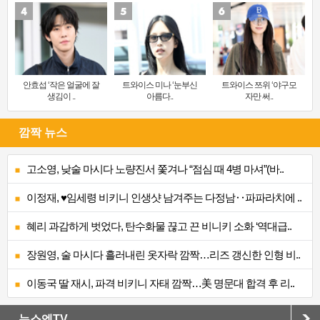
안효섭 ‘작은 얼굴에 잘
트와이스 미나 ‘눈부신
트와이스 쯔위 ‘야구모
생김이 ..
아름다..
자만 써..
깜짝 뉴스
고소영, 낮술 마시다 노량진서 쫓겨나 “점심 때 4병 마셔”(바..
이정재, ♥임세령 비키니 인생샷 남겨주는 다정남‥파파라치에 ..
혜리 과감하게 벗었다, 탄수화물 끊고 끈 비니키 소화 ‘역대급..
장원영, 술 마시다 흘러내린 옷자락 깜짝…리즈 갱신한 인형 비..
이동국 딸 재시, 파격 비키니 자태 깜짝…美 명문대 합격 후 리..
뉴스엔TV