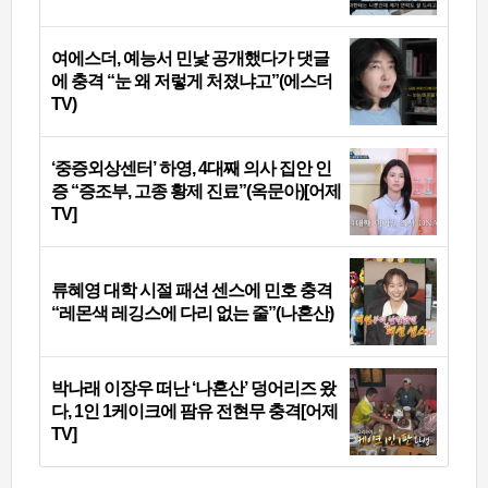
여에스더, 예능서 민낯 공개했다가 댓글
에 충격 “눈 왜 저렇게 처졌냐고”(에스더
TV)
‘중증외상센터’ 하영, 4대째 의사 집안 인
증 “증조부, 고종 황제 진료”(옥문아)[어제
TV]
류혜영 대학 시절 패션 센스에 민호 충격
“레몬색 레깅스에 다리 없는 줄”(나혼산)
박나래 이장우 떠난 ‘나혼산’ 덩어리즈 왔
다, 1인 1케이크에 팜유 전현무 충격[어제
TV]