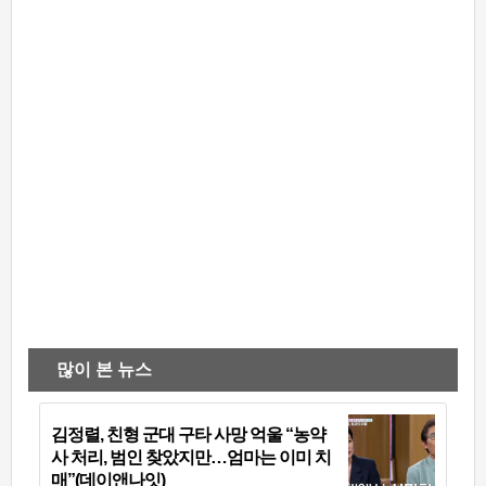
많이 본 뉴스
김정렬, 친형 군대 구타 사망 억울 “농약
사 처리, 범인 찾았지만…엄마는 이미 치
매”(데이앤나잇)