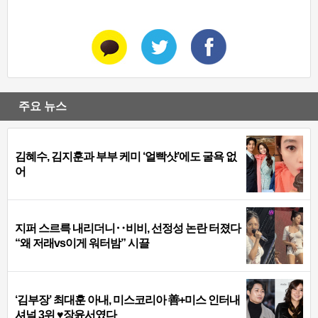
주요 뉴스
김혜수, 김지훈과 부부 케미 ‘얼빡샷’에도 굴욕 없
어
지퍼 스르륵 내리더니‥비비, 선정성 논란 터졌다
“왜 저래vs이게 워터밤” 시끌
‘김부장’ 최대훈 아내, 미스코리아 善+미스 인터내
셔널 3위 ♥장윤서였다