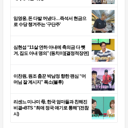
임영웅, 돈 다발 꺼냈다…즉석서 현금으
로 수당 챙겨주는 ‘구단주’
심현섭 “11살 연하 아내에 축의금 다 뺏
겨, 집도 아내 명의” (동치미)[결정적장면]
이찬원, 원조 춤꾼 박남정 향한 팬심 “어
머님 잘 계시지” 폭소(불후)
리센느 미나미 母, 한국 엄마들과 친해진
비결=BTS “최애 정국 얘기로 통해”(전참
시)