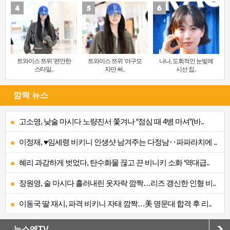
트와이스 쯔위 ‘편안한
트와이스 쯔위 ‘야구모
나나, 도회적인 눈빛에
스타일..
자만 써..
시선 집..
깜짝 뉴스
고소영, 낮술 마시다 노량진서 쫓겨나 “점심 때 4병 마셔”(바..
이정재, ♥임세령 비키니 인생샷 남겨주는 다정남‥파파라치에 ..
혜리 과감하게 벗었다, 탄수화물 끊고 끈 비니키 소화 ‘역대급..
장원영, 술 마시다 흘러내린 옷자락 깜짝…리즈 갱신한 인형 비..
이동국 딸 재시, 파격 비키니 자태 깜짝…美 명문대 합격 후 리..
뉴스엔TV