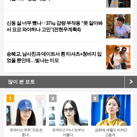
신동 살 너무 뺐나‥37㎏ 감량 부작용 “못 알아봐
서 요요 와야하나 고민”(전현무계획4)
송혜교, 남사친과 데이트서 흰 티셔츠+청바지 입
었을 뿐인데…빛나는 미모
많이 본 포토
트와이스 쯔위 ‘갓경 쓴
트와이스 미나 ‘눈부신
김희애, 세월도 비켜간
훈녀’..
아름다..
고품격 ..