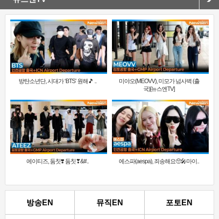
방탄소년단, 시대가 ‘BTS’ 원해🎵 ..
미야오(MEOVV), 미모가 넘사벽 (출
국)[뉴스엔TV]
에이티즈, 둠칫❣️ 둠칫❣&#..
에스파(aespa), 죄송해요🥺🎤마이..
방송EN
뮤직EN
포토EN