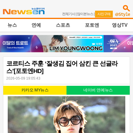
전체기사
|
많이본뉴스
|
사진구매
뉴스
연예
스포츠
포토엔
영상TV
코르티스 주훈 ‘잘생김 집어 삼킨 큰 선글라
스’[포토엔HD]
2026-05-09 19:05:43
카카오 MY뉴스
네이버 연예뉴스