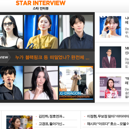
나
에 
[
우 
아, .
M
산서
[
자
도 
“매
래 
[
송
들이
-
김민하, 정호연과 ...
-
이정현, 무보정 맞아? 어마어마한
-
고경표, 돌아가신 ...
-
채시라 “아프다” 호소→모델 이소