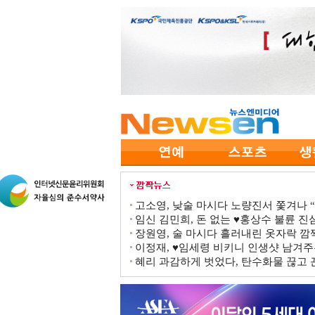
고소영, 낮술 마시다 노량진서 쫓겨나 “점
임신 김민희, 돈 없는 ♥홍상수 불륜 진심
장원영, 술 마시다 흘러내린 옷자락 
이정재, ♥임세령 비키니 인생샷 남겨주
혜리 과감하게 벗었다, 탄수화물 끊고 끈