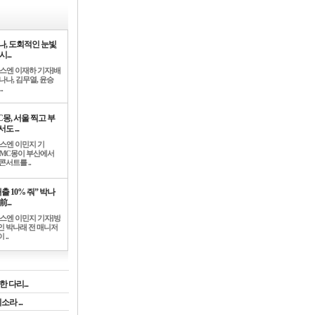
나, 도회적인 눈빛
시...
뉴스엔 이재하 기자]배
나나, 김무열, 윤승
.
C몽, 서울 찍고 부
도 ...
뉴스엔 이민지 기
]MC몽이 부산에서
콘서트를 ..
출 10% 줘” 박나
前...
뉴스엔 이민지 기자]방
인 박나래 전 매니저
 ..
 다리...
라 ...