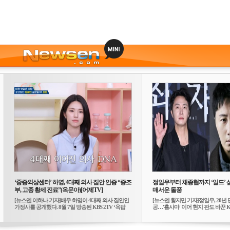
‘중증외상센터’ 하영, 4대째 의사 집안 인증 “증조
정일우부터 채종협까지 ‘일드’ 
부, 고종 황제 진료”(옥문아)[어제TV]
매서운 돌풍
[뉴스엔 이하나 기자]배우 하영이 4대째 의사 집안인
[뉴스엔 황지민 기자]정일우, 20년 
가정사를 공개했다. 8월 7일 방송된 KBS 2TV ‘옥탑
공…'횹사마' 이어 현지 판도 바꾼 K-
방...