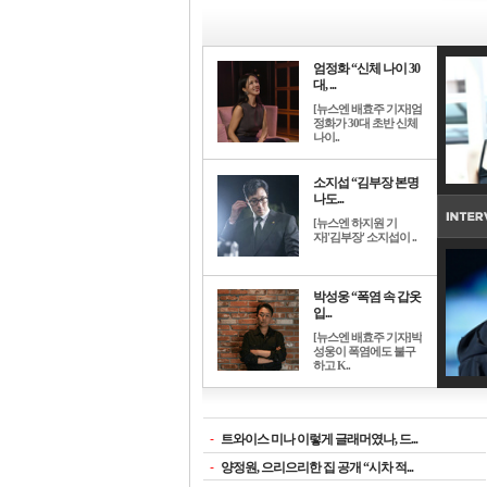
엄정화 “신체 나이 30
대, ...
[뉴스엔 배효주 기자]엄
정화가 30대 초반 신체
나이..
소지섭 “김부장 본명
나도...
[뉴스엔 하지원 기
자]'김부장' 소지섭이 ..
박성웅 “폭염 속 갑옷
입...
[뉴스엔 배효주 기자]박
성웅이 폭염에도 불구
하고 K..
-
트와이스 미나 이렇게 글래머였나, 드...
-
양정원, 으리으리한 집 공개 “시차 적...