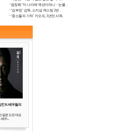
엄정화 “이 나이에 액션이라니‥눈물 ..
‘김부장’ 감독, 소지섭 캐스팅 2번 ..
‘중소돌의 기적’ 키오프, 3년만 사옥..
삼킨 K-배우들의
만 일본 도전 대성
배우...