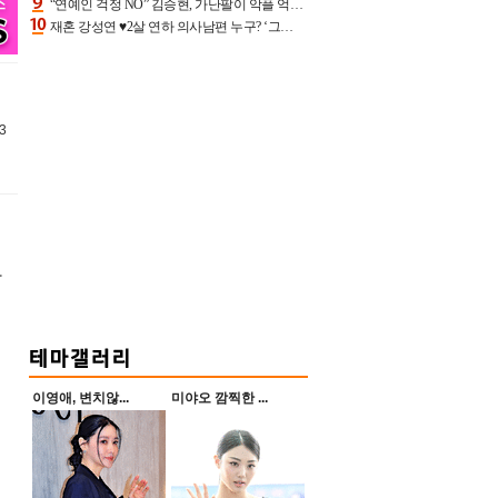
“연예인 걱정 NO” 김승현, 가난팔이 악플 억울할만‥아내+딸과 日 여행
재혼 강성연 ♥2살 연하 의사남편 누구? ‘그알’ 자문의에 훈남 비주얼 초엘리트 스펙 [종합]
3
항
이영애, 변치않...
미야오 깜찍한 ...