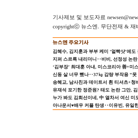
기사제보 및 보도자료 newsen@news
copyrightⓒ 뉴스엔. 무단전재 & 
김혜수, 김지훈과 부부 케미 ‘얼빡샷’에도
지퍼 스르륵 내리더니‥비비, 선정성 논란 터
‘김부장’ 최대훈 아내, 미스코리아 善+미
신동 살 너무 뺐나‥37㎏ 감량 부작용 “못
송혜교, 남사친과 데이트서 흰 티셔츠+청
유재석 포기한 정준원? 태도 논란 그만, 김현
누가 봐도 김희선이네, 中 열차서 여신 미
아나운서♥배우 커플 탄생‥이유빈, 유일한 최