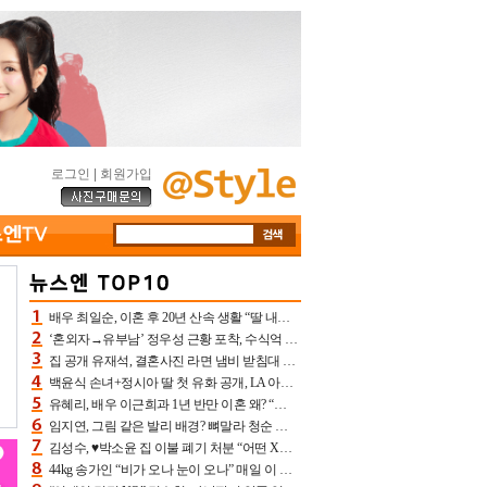
로그인
|
회원가입
배우 최일순, 이혼 후 20년 산속 생활 “딸 내가 버렸다고 원망‥맘 아파”(특종)[어제TV]
‘혼외자→유부남’ 정우성 근황 포착, 수식억 해킹 피해 후배 만났다 “존경하는”
집 공개 유재석, 결혼사진 라면 냄비 받침대 되고 분노‥가족사진도 피해(놀뭐)[어제TV]
백윤식 손녀+정시아 딸 첫 유화 공개, LA 아트쇼→서울국제조각페스타 작가다운 수준급 실력
유혜리, 배우 이근희과 1년 반만 이혼 왜? “식칼 꽂고 의자 던져” 충격 폭로(특종)[어제TV]
임지연, 그림 같은 발리 배경? 뼈말라 청순 비키니 핏에 상대 안 되네
김성수, ♥박소윤 집 이불 폐기 처분 “어떤 X이랑 썼을지 몰라” 질투(신랑수업2)[어제TV]
44kg 송가인 “비가 오나 눈이 오나” 매일 이 운동, 허벅지 근육량 상승+체지방 감소