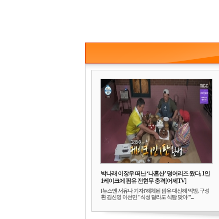
박나래 이장우 떠난 ‘나혼산’ 덩어리즈 왔다, 1인
1케이크에 팜유 전현무 충격[어제TV]
[뉴스엔 서유나 기자]'해체된 팜유 대신해 먹방, 구성
환 김신영 이선민 "식성 달라도 식탐 맞아"'...