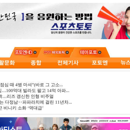
심 때 4병 마셔”(바로 그 고소...
…100억대 빌라도 팔고 14억 아파...
깜짝…리즈 갱신한 인형 비주얼
는 다정남‥파파라치에 걸린 11년차...
 비니키 소화 ‘역대급’