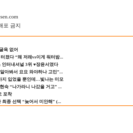
en.com
재배포 금지
 굴욕 없어
졌다 “왜 저래vs이게 워터밤...
스 인터내셔널 3위 ♥장윤서였다
 알아봐서 요요 와야하나 고민”...
바지 입었을 뿐인데…빛나는 미모
숙 “나가라니 나갔을 거고” ...
모 포착
종 선택 “늦어서 미안해” (...