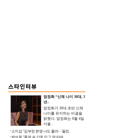
엄정화 “신체 나이 30대, 3
년..
엄정화가 30대 초반 신체
나이를 유지하는 비결을
밝혔다. 엄정화는 8월 4일
서울 ..
소지섭 “김부장 본명 나도 몰라‥들었..
박성웅 “폭염 속 갑옷 입고 말 타며 ..