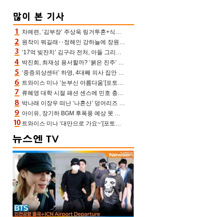
차예련, ‘김부장’ 주상욱 링거투혼+식스팩 비화 “옷 벗는데 아저씨는 안 된다고”(차장금)
원작이 뭐길래‥정해인 강하늘에 장원영까지 참여한 이 영화
‘17억 빚잔치’ 김구라 전처, 아들 그리는 “나 뿐인데” 친엄마 챙기는 효심 눈길
박진희, 최재성 용서할까? ‘붉은 진주’ 오늘(7일) 결말 나온다
‘중증외상센터’ 하영, 4대째 의사 집안 인증 “증조부, 고종 황제 진료”(옥문아)[어제TV]
트와이스 미나 ‘눈부신 아름다움’[포토엔HD]
류혜영 대학 시절 패션 센스에 민호 충격 “레몬색 레깅스에 다리 없는 줄”(나혼산)
박나래 이장우 떠난 ‘나혼산’ 덩어리즈 왔다, 1인 1케이크에 팜유 전현무 충격[어제TV]
아이유, 장기하 BGM 후폭풍 예상 못 했나‥삭제 오보→윤가이까지 엮여 시끌
트와이스 미나 ‘대만으로 가요~’[포토엔HD]