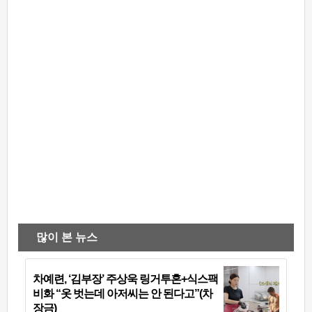
많이 본 뉴스
차예련, ‘김부장’ 주상욱 링거투혼+식스팩
비화 “옷 벗는데 아저씨는 안 된다고”(차
장금)