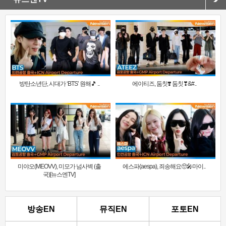
방탄소년단, 시대가 ‘BTS’ 원해🎵 ..
에이티즈, 둠칫❣️ 둠칫❣&#..
미야오(MEOVV), 미모가 넘사벽 (출
에스파(aespa), 죄송해요🥺🎤마이..
국)[뉴스엔TV]
방송EN
뮤직EN
포토EN