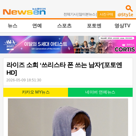
전체기사
|
많이본뉴스
|
사진구매
뉴스
연예
스포츠
포토엔
영상TV
라이즈 소희 ‘쓰리스타 폰 쓰는 남자’[포토엔
HD]
2026-05-09 18:51:30
카카오 MY뉴스
네이버 연예뉴스