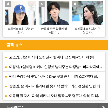
트와이스 쯔위 ‘갓경 쓴
안효섭 ‘작은 얼굴에 잘
트리플에스 김채연, 인
훈녀’..
생김이 ..
형 그 자..
깜짝 뉴스
고소영, 낮술 마시다 노량진서 쫓겨나 “점심 때 4병 마셔”(바..
이정재, ♥임세령 비키니 인생샷 남겨주는 다정남‥파파라치에 ..
혜리 과감하게 벗었다, 탄수화물 끊고 끈 비니키 소화 ‘역대급..
장원영, 술 마시다 흘러내린 옷자락 깜짝…리즈 갱신한 인형 비..
이동국 딸 재시, 파격 비키니 자태 깜짝…美 명문대 합격 후 리..
뉴스엔TV