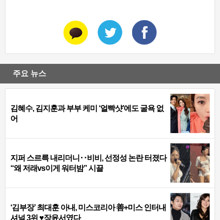
주요 뉴스
김혜수, 김지훈과 부부 케미 ‘얼빡샷’에도 굴욕 없
어
지퍼 스르륵 내리더니‥비비, 선정성 논란 터졌다
“왜 저래vs이게 워터밤” 시끌
‘김부장’ 최대훈 아내, 미스코리아 善+미스 인터내
셔널 3위 ♥장윤서였다