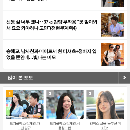
신동 살 너무 뺐나‥37㎏ 감량 부작용 “못 알아봐
서 요요 와야하나 고민”(전현무계획4)
송혜교, 남사친과 데이트서 흰 티셔츠+청바지 입
었을 뿐인데…빛나는 미모
많이 본 포토
트리플에스 김채연, 개
트리플에스 김채연, 서
엔믹스 설윤 ‘눈부신 미
그맨 김규..
울월드컵..
소’[포..