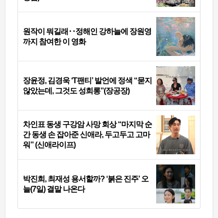
원작이 뭐길래‥정해인 강하늘에 장원영
까지 참여한 이 영화
장윤정, 김경욱 ‘T팬티’ 발언에 정색 “묻지
않았는데, 그것도 성희롱”(장공장)
차인표 동생 구강암 사망 회상 “마지막 순
간 동생 손 잡아준 신애라, 두고두고 고마
워” (신애라이프)
박진희, 최재성 용서할까? ‘붉은 진주’ 오
늘(7일) 결말 나온다