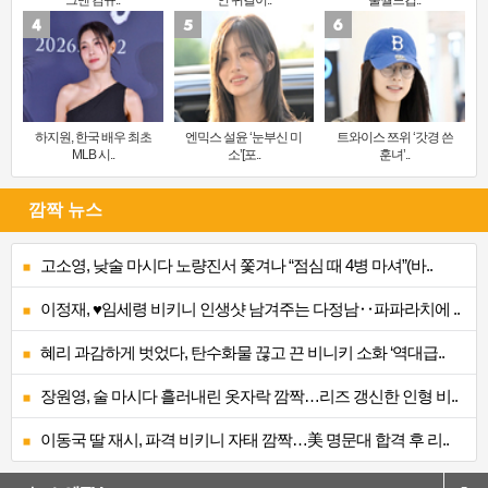
하지원, 한국 배우 최초
엔믹스 설윤 ‘눈부신 미
트와이스 쯔위 ‘갓경 쓴
MLB 시..
소’[포..
훈녀’..
깜짝 뉴스
고소영, 낮술 마시다 노량진서 쫓겨나 “점심 때 4병 마셔”(바..
이정재, ♥임세령 비키니 인생샷 남겨주는 다정남‥파파라치에 ..
혜리 과감하게 벗었다, 탄수화물 끊고 끈 비니키 소화 ‘역대급..
장원영, 술 마시다 흘러내린 옷자락 깜짝…리즈 갱신한 인형 비..
이동국 딸 재시, 파격 비키니 자태 깜짝…美 명문대 합격 후 리..