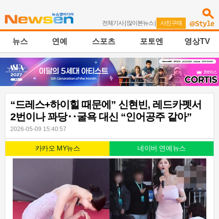
전체기사
|
많이본뉴스
|
사진구매
뉴스
연예
스포츠
포토엔
영상TV
“드레스+하이힐 때문에” 신현빈, 레드카펫서
2번이나 꽈당‥굴욕 대신 “인어공주 같아”
2026-05-09 15:40:57
카카오 MY뉴스
네이버 연예뉴스