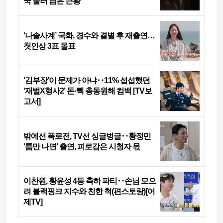
꾹 눌러 담은 근황
‘나솔사계’ 국화, 경수와 결별 후 재출연…
첫인상 3표 몰표
‘김부장’이 문제가 아냐‥11% 섭섭했던
‘재벌X형사2’ 돈·빽 총동원해 컴백 [TV보
고서]
밖에선 폭로전, TV선 싱글벙글‥황정민
‘틈만 나면’ 출연, 피로감은 시청자 몫
이찬원, 황윤성 4등 축하 파티‥손님 모으
려 블랙핑크 지수와 친한 척(편스토랑)[어
제TV]