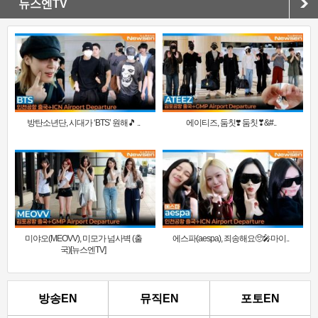
뉴스엔TV
방탄소년단, 시대가 ‘BTS’ 원해🎵 ..
에이티즈, 둠칫❣️ 둠칫❣&#..
미야오(MEOVV), 미모가 넘사벽 (출
에스파(aespa), 죄송해요🥺🎤마이..
국)[뉴스엔TV]
방송EN
뮤직EN
포토EN