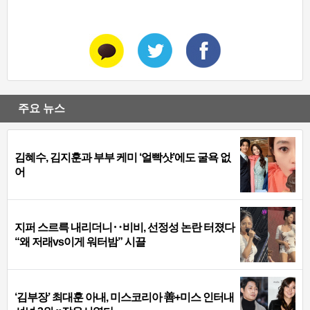
주요 뉴스
김혜수, 김지훈과 부부 케미 ‘얼빡샷’에도 굴욕 없
어
지퍼 스르륵 내리더니‥비비, 선정성 논란 터졌다
“왜 저래vs이게 워터밤” 시끌
‘김부장’ 최대훈 아내, 미스코리아 善+미스 인터내