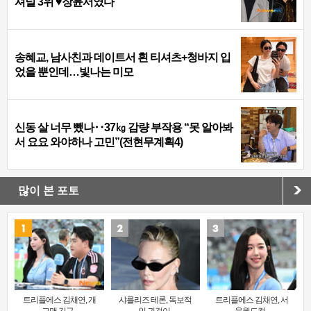
셔널 3위 ♥장윤서였다
송혜교, 남사친과 데이트서 흰 티셔츠+청바지 입
었을 뿐인데…빛나는 미모
신동 살 너무 뺐나‥37㎏ 감량 부작용 “못 알아봐
서 요요 와야하나 고민”(전현무계획4)
많이 본 포토
트리플에스 김채연, 개
샤를리즈 테론, 독보적
트리플에스 김채연, 서
그맨 김규..
인 귀걸이..
울월드컵..