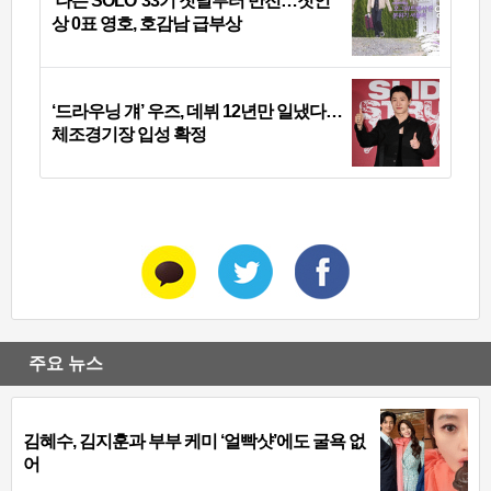
‘나는 SOLO’ 33기 첫날부터 반전…첫인
상 0표 영호, 호감남 급부상
‘드라우닝 걔’ 우즈, 데뷔 12년만 일냈다…
체조경기장 입성 확정
주요 뉴스
김혜수, 김지훈과 부부 케미 ‘얼빡샷’에도 굴욕 없
어