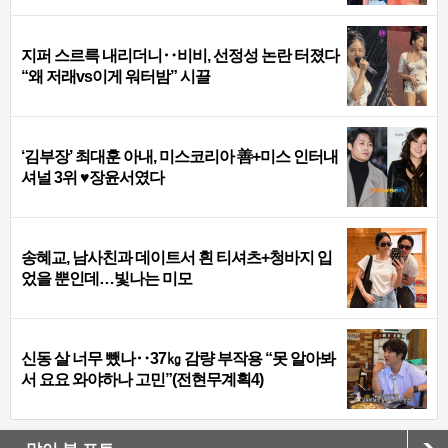
지퍼 스르륵 내리더니‥비비, 선정성 논란 터졌다
“왜 저래vs이게 워터밤” 시끌
‘김부장’ 최대훈 아내, 미스코리아 善+미스 인터내
셔널 3위 ♥장윤서였다
송혜교, 남사친과 데이트서 흰 티셔츠+청바지 입
었을 뿐인데…빛나는 미모
신동 살 너무 뺐나‥37㎏ 감량 부작용 “못 알아봐
서 요요 와야하나 고민”(전현무계획4)