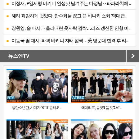
이정재, ♥임세령 비키니 인생샷 남겨주는 다정남‥파파라치에 ..
혜리 과감하게 벗었다, 탄수화물 끊고 끈 비니키 소화 ‘역대급..
장원영, 술 마시다 흘러내린 옷자락 깜짝…리즈 갱신한 인형 비..
이동국 딸 재시, 파격 비키니 자태 깜짝…美 명문대 합격 후 리..
뉴스엔TV
방탄소년단, 시대가 ‘BTS’ 원해🎵 ..
에이티즈, 둠칫❣️ 둠칫❣&#..