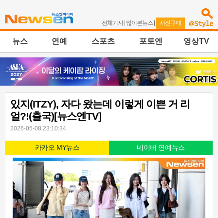
전체기사
|
많이본뉴스
|
사진구매
뉴스
연예
스포츠
포토엔
영상TV
있지(ITZY), 자다 왔는데 이렇게 이쁜 거 리
얼?!(출국)[뉴스엔TV]
2026-05-08 23:10:34
카카오 MY뉴스
네이버 연예뉴스