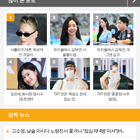
많이 본 포토
샤를리즈 테론, 독보적
트리플에스 김채연, 서
트리플에스 김채연, 개
인 귀걸이..
울월드컵..
그맨 김규..
정은채, 화사한 명사수
TXT 연준 ‘폭염도 문제
TXT 연준 ‘훈훈한 비주
[포토엔H..
없는 연..
얼’[포..
깜짝 뉴스
고소영, 낮술 마시다 노량진서 쫓겨나 “점심 때 4병 마셔”(바..