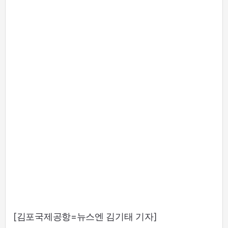
[김포국제공항=뉴스엔 김기태 기자]