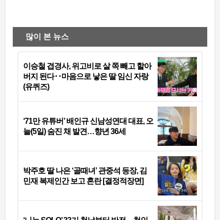
많이 본 뉴스
이승철 겹경사, 위고비로 살 쪽 빼고 할아
버지 된다‥마음으로 낳은 딸 임신 자랑
(유퀴즈)
‘71만 유튜버’ 배인규 신남성연대 대표, 오
늘(5일) 숨진 채 발견…향년 36세
박주호 딸 나은 ‘골때녀’ 관중석 등장, 김
민재 복제인간 보고 혼란 [결정적장면]