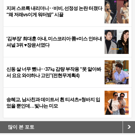
지퍼 스르륵 내리더니‥비비, 선정성 논란 터졌다
“왜 저래vs이게 워터밤” 시끌
‘김부장’ 최대훈 아내, 미스코리아 善+미스 인터내
셔널 3위 ♥장윤서였다
신동 살 너무 뺐나‥37㎏ 감량 부작용 “못 알아봐
서 요요 와야하나 고민”(전현무계획4)
송혜교, 남사친과 데이트서 흰 티셔츠+청바지 입
었을 뿐인데…빛나는 미모
많이 본 포토