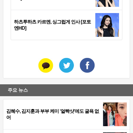
하츠투하츠 카르멘, 싱그럽게 인사 [포토
엔HD]
주요 뉴스
김혜수, 김지훈과 부부 케미 ‘얼빡샷’에도 굴욕 없
어