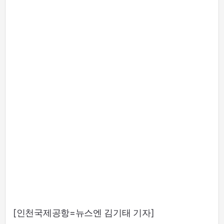
[인천국제공항=뉴스엔 김기태 기자]