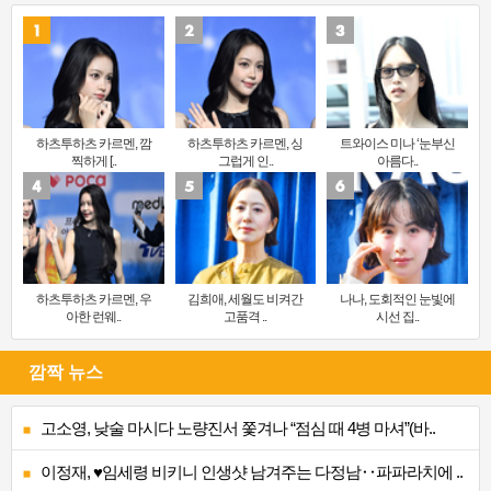
하츠투하츠 카르멘, 깜
하츠투하츠 카르멘, 싱
트와이스 미나 ‘눈부신
찍하게 [..
그럽게 인..
아름다..
하츠투하츠 카르멘, 우
김희애, 세월도 비켜간
나나, 도회적인 눈빛에
아한 런웨..
고품격 ..
시선 집..
깜짝 뉴스
고소영, 낮술 마시다 노량진서 쫓겨나 “점심 때 4병 마셔”(바..
이정재, ♥임세령 비키니 인생샷 남겨주는 다정남‥파파라치에 ..