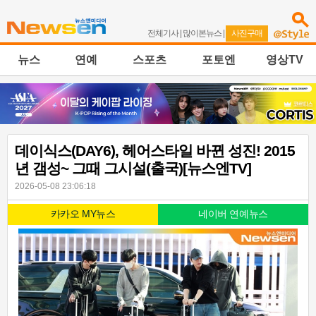
전체기사
|
많이본뉴스
|
사진구매
뉴스
연예
스포츠
포토엔
영상TV
데이식스(DAY6), 헤어스타일 바뀐 성진! 2015
년 갬성~ 그때 그시설(출국)[뉴스엔TV]
2026-05-08 23:06:18
카카오 MY뉴스
네이버 연예뉴스