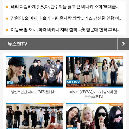
혜리 과감하게 벗었다, 탄수화물 끊고 끈 비니키 소화 ‘역대급..
장원영, 술 마시다 흘러내린 옷자락 깜짝…리즈 갱신한 인형 비..
이동국 딸 재시, 파격 비키니 자태 깜짝…美 명문대 합격 후 리..
뉴스엔TV
방탄소년단, 시대가 ‘BTS’ 원해🎵 ..
미야오(MEOVV), 미모가 넘사벽 (출
국)[뉴스엔TV]