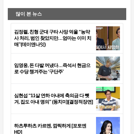
많이 본 뉴스
김정렬, 친형 군대 구타 사망 억울 “농약
사 처리, 범인 찾았지만…엄마는 이미 치
매”(데이앤나잇)
임영웅, 돈 다발 꺼냈다…즉석서 현금으
로 수당 챙겨주는 ‘구단주’
심현섭 “11살 연하 아내에 축의금 다 뺏
겨, 집도 아내 명의” (동치미)[결정적장면]
하츠투하츠 카르멘, 깜찍하게 [포토엔
HD]