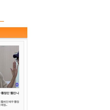
‥황정민 ‘틈만 나
 휩싸인 배우 황정
예정...