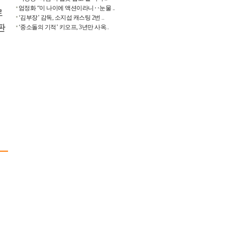
엄정화 “이 나이에 액션이라니‥눈물 ..
로
‘김부장’ 감독, 소지섭 캐스팅 2번 ..
판
‘중소돌의 기적’ 키오프, 3년만 사옥..