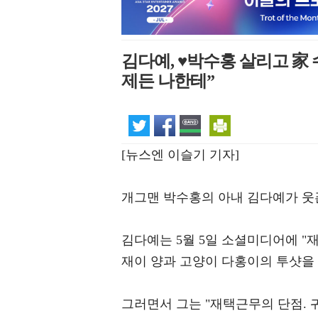
김다예, ♥박수홍 살리고 家
제든 나한테”
[뉴스엔 이슬기 기자]
개그맨 박수홍의 아내 김다예가 웃
김다예는 5월 5일 소셜미디어에 "재
재이 양과 고양이 다홍이의 투샷을
그러면서 그는 "재택근무의 단점. 