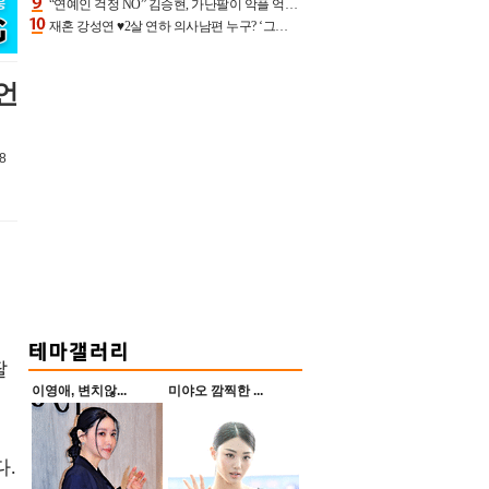
“연예인 걱정 NO” 김승현, 가난팔이 악플 억울할만‥아내+딸과 日 여행
재혼 강성연 ♥2살 연하 의사남편 누구? ‘그알’ 자문의에 훈남 비주얼 초엘리트 스펙 [종합]
언
8
딸
이영애, 변치않...
미야오 깜찍한 ...
다.