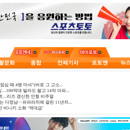
심 때 4병 마셔”(바로 그 고소...
…100억대 빌라도 팔고 14억 아파...
깜짝…리즈 갱신한 인형 비주얼
는 다정남‥파파라치에 걸린 11년차...
 비니키 소화 ‘역대급’