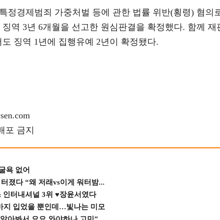
 특정경제범죄 가중처벌 등에 관한 법률 위반(횡령) 혐의
 징역 3년 6개월을 선고한 원심판결을 확정했다. 함께 재
서도 징역 1년에 집행유예 2년이 확정됐다.
en.com
재배포 금지
 굴욕 없어
졌다 “왜 저래vs이게 워터밤...
스 인터내셔널 3위 ♥장윤서였다
바지 입었을 뿐인데…빛나는 미모
 알아봐서 요요 와야하나 고민”...