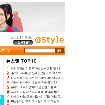
로그인
|
회원가입
배우 최일순, 이혼 후 20년 산속 생활 “딸 내가 버렸다고 원망‥맘 아파”(특종)[어제TV]
‘혼외자→유부남’ 정우성 근황 포착, 수식억 해킹 피해 후배 만났다 “존경하는”
집 공개 유재석, 결혼사진 라면 냄비 받침대 되고 분노‥가족사진도 피해(놀뭐)[어제TV]
백윤식 손녀+정시아 딸 첫 유화 공개, LA 아트쇼→서울국제조각페스타 작가다운 수준급 실력
유혜리, 배우 이근희과 1년 반만 이혼 왜? “식칼 꽂고 의자 던져” 충격 폭로(특종)[어제TV]
임지연, 그림 같은 발리 배경? 뼈말라 청순 비키니 핏에 상대 안 되네
김성수, ♥박소윤 집 이불 폐기 처분 “어떤 X이랑 썼을지 몰라” 질투(신랑수업2)[어제TV]
44kg 송가인 “비가 오나 눈이 오나” 매일 이 운동, 허벅지 근육량 상승+체지방 감소