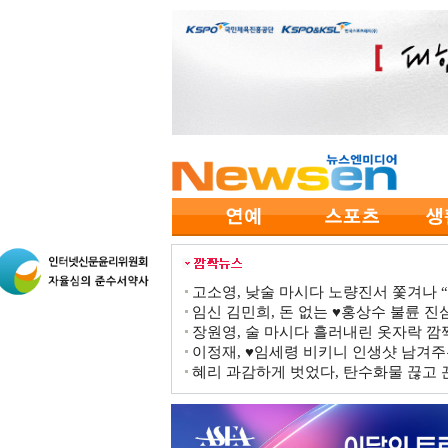
고소영, 낮술 마시다 노량진서 쫓겨나 “점
임신 김민희, 돈 없는 ♥홍상수 불륜 진심
장원영, 술 마시다 흘러내린 옷자락 
이정재, ♥임세령 비키니 인생샷 남겨주
혜리 과감하게 벗었다, 탄수화물 끊고 끈