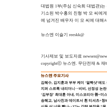
대법원 1부(주심 신숙희 대법관)는
기소된 박수홍의 친형 박 모 씨에게
에 넘겨진 배우자 이 모 씨에 대해
뉴스엔 이슬기 reeskk@
기사제보 및 보도자료 newsen@news
copyrightⓒ 뉴스엔. 무단전재 & 
김혜수, 김지훈과 부부 케미 ‘얼빡샷’에도
지퍼 스르륵 내리더니‥비비, 선정성 논란 터
‘김부장’ 최대훈 아내, 미스코리아 善+미
송혜교, 남사친과 데이트서 흰 티셔츠+청
신동 살 너무 뺐나‥37㎏ 감량 부작용 “못