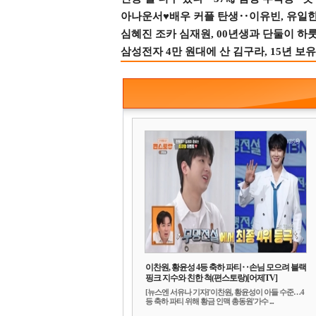
아나운서♥배우 커플 탄생‥이유빈, 유일한 최
심혜진 조카 심재원, 00년생과 단둘이 하룻밤
삼성전자 4만 원대에 산 김구라, 15년 보유
이찬원, 황윤성 4등 축하 파티‥손님 모으려 블랙
핑크 지수와 친한 척(편스토랑)[어제TV]
[뉴스엔 서유나 기자]'이찬원, 황윤성이 아들 수준…4
등 축하 파티 위해 황금 인맥 총동원'가수 ...