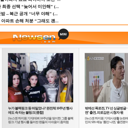
종 선택 “늦어서 미안해” (...
→복근 공개 “너무 야해” (...
 아파트 손해 처분 “그래도 괜...
누가 블랙핑크 등 떠밀었나? 완전체 10주년 행사
밖에선 폭로전, TV선 싱글벙글
에도 속 타는 블링크 [종합]
면’ 출연, 피로감은 시청자 몫
[뉴스엔 하지원 기자]데뷔 10주년을 맞이한 그룹 블랙
[뉴스엔 하지원 기자]사생활 논란에
핑크 기념 행사를 둘러싼 팬들의 아쉬움이 좀처럼
민의 SBS 예능 '틈만 나면,' 출연분이 
가...