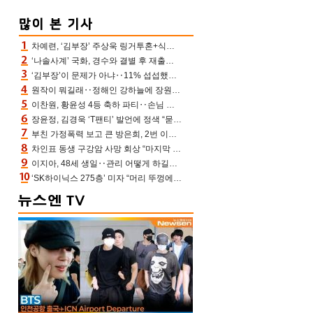
차예련, ‘김부장’ 주상욱 링거투혼+식스팩 비화 “옷 벗는데 아저씨는 안 된다고”(차장금)
‘나솔사계’ 국화, 경수와 결별 후 재출연…첫인상 3표 몰표
‘김부장’이 문제가 아냐‥11% 섭섭했던 ‘재벌X형사2’ 돈·빽 총동원해 컴백 [TV보고서]
원작이 뭐길래‥정해인 강하늘에 장원영까지 참여한 이 영화
이찬원, 황윤성 4등 축하 파티‥손님 모으려 블랙핑크 지수와 친한 척(편스토랑)[어제TV]
장윤정, 김경욱 ‘T팬티’ 발언에 정색 “묻지 않았는데, 그것도 성희롱”(장공장)
부친 가정폭력 보고 큰 방은희, 2번 이혼 후 잠수→母 고독사에 자책(특종세상)[어제TV]
차인표 동생 구강암 사망 회상 “마지막 순간 동생 손 잡아준 신애라, 두고두고 고마워” (신애라이프)
이지아, 48세 생일‥관리 어떻게 하길래 놀라운 동안 미모
‘SK하이닉스 275층’ 미자 “머리 뚜껑에서 사, 주식만 안 해도 돈 버는 것”