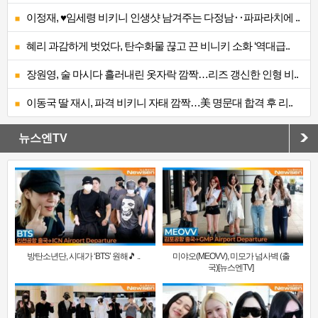
이정재, ♥임세령 비키니 인생샷 남겨주는 다정남‥파파라치에 ..
혜리 과감하게 벗었다, 탄수화물 끊고 끈 비니키 소화 ‘역대급..
장원영, 술 마시다 흘러내린 옷자락 깜짝…리즈 갱신한 인형 비..
이동국 딸 재시, 파격 비키니 자태 깜짝…美 명문대 합격 후 리..
뉴스엔TV
방탄소년단, 시대가 ‘BTS’ 원해🎵 ..
미야오(MEOVV), 미모가 넘사벽 (출
국)[뉴스엔TV]