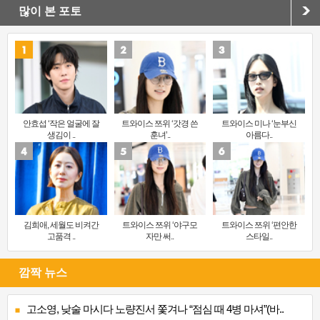
많이 본 포토
안효섭 ‘작은 얼굴에 잘
트와이스 쯔위 ‘갓경 쓴
트와이스 미나 ‘눈부신
생김이 ..
훈녀’..
아름다..
김희애, 세월도 비켜간
트와이스 쯔위 ‘야구모
트와이스 쯔위 ‘편안한
고품격 ..
자만 써..
스타일..
깜짝 뉴스
고소영, 낮술 마시다 노량진서 쫓겨나 “점심 때 4병 마셔”(바..