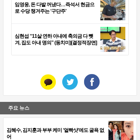
임영웅, 돈 다발 꺼냈다…즉석서 현금으
로 수당 챙겨주는 ‘구단주’
심현섭 “11살 연하 아내에 축의금 다 뺏
겨, 집도 아내 명의” (동치미)[결정적장면]
주요 뉴스
김혜수, 김지훈과 부부 케미 ‘얼빡샷’에도 굴욕 없
어