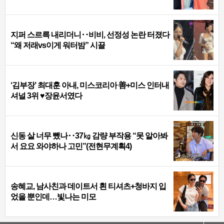
지퍼 스르륵 내리더니‥비비, 선정성 논란 터졌다
“왜 저래vs이게 워터밤” 시끌
‘김부장’ 최대훈 아내, 미스코리아 善+미스 인터내
셔널 3위 ♥장윤서였다
신동 살 너무 뺐나‥37㎏ 감량 부작용 “못 알아봐
서 요요 와야하나 고민”(전현무계획4)
송혜교, 남사친과 데이트서 흰 티셔츠+청바지 입
었을 뿐인데…빛나는 미모