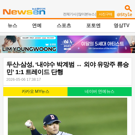
전체기사
|
많이본뉴스
|
사진구매
뉴스
연예
스포츠
포토엔
영상TV
두산-삼성, ‘내야수 박계범 ↔ 외야 유망주 류승
민’ 1:1 트레이드 단행
2026-05-06 17:38:17
카카오 MY뉴스
네이버 연예뉴스