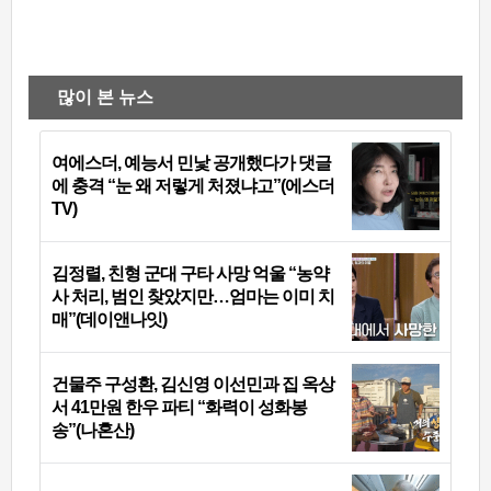
많이 본 뉴스
여에스더, 예능서 민낯 공개했다가 댓글
에 충격 “눈 왜 저렇게 처졌냐고”(에스더
TV)
김정렬, 친형 군대 구타 사망 억울 “농약
사 처리, 범인 찾았지만…엄마는 이미 치
매”(데이앤나잇)
건물주 구성환, 김신영 이선민과 집 옥상
서 41만원 한우 파티 “화력이 성화봉
송”(나혼산)