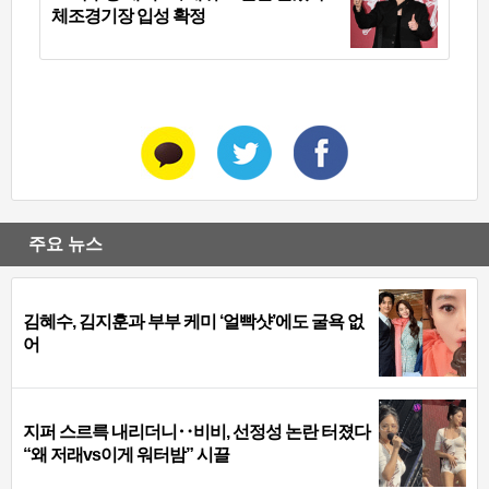
체조경기장 입성 확정
주요 뉴스
김혜수, 김지훈과 부부 케미 ‘얼빡샷’에도 굴욕 없
어
지퍼 스르륵 내리더니‥비비, 선정성 논란 터졌다
“왜 저래vs이게 워터밤” 시끌