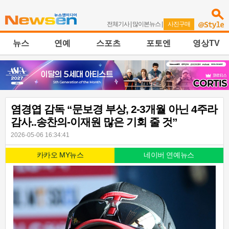
전체기사
|
많이본뉴스
|
사진구매
뉴스
연예
스포츠
포토엔
영상TV
염경엽 감독 “문보경 부상, 2-3개월 아닌 4주라
감사..송찬의-이재원 많은 기회 줄 것”
2026-05-06 16:34:41
카카오 MY뉴스
네이버 연예뉴스