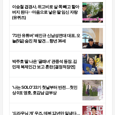
이승철 겹경사, 위고비로 살 쪽 빼고 할아
버지 된다‥마음으로 낳은 딸 임신 자랑
(유퀴즈)
‘71만 유튜버’ 배인규 신남성연대 대표, 오
늘(5일) 숨진 채 발견…향년 36세
박주호 딸 나은 ‘골때녀’ 관중석 등장, 김
민재 복제인간 보고 혼란 [결정적장면]
‘나는 SOLO’ 33기 첫날부터 반전…첫인
상 0표 영호, 호감남 급부상
‘드라우닝 걔’ 우즈, 데뷔 12년만 일냈다…