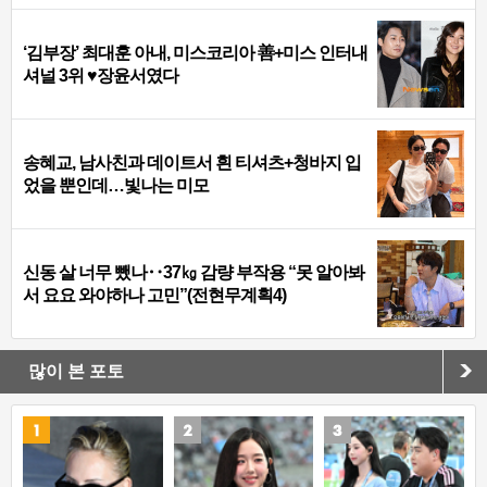
‘김부장’ 최대훈 아내, 미스코리아 善+미스 인터내
셔널 3위 ♥장윤서였다
송혜교, 남사친과 데이트서 흰 티셔츠+청바지 입
었을 뿐인데…빛나는 미모
신동 살 너무 뺐나‥37㎏ 감량 부작용 “못 알아봐
서 요요 와야하나 고민”(전현무계획4)
많이 본 포토