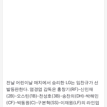
전날 어린이날 매치에서 승리한 LG는 임찬규가 선
발등판한다. 염경엽 감독은 홍창기(RF)-신민재
(2B)-오스틴(1B)-천성호(3B)-송찬의(DH)-박해민
(CF)-박동원(C)-구본혁(SS)-이재원(LF)의 라인업