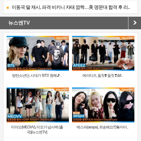
이동국 딸 재시, 파격 비키니 자태 깜짝…美 명문대 합격 후 리..
뉴스엔TV
방탄소년단, 시대가 ‘BTS’ 원해🎵 ..
에이티즈, 둠칫❣️ 둠칫❣&#..
미야오(MEOVV), 미모가 넘사벽 (출
에스파(aespa), 죄송해요🥺🎤마이..
국)[뉴스엔TV]