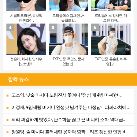
샤를리즈 테론, 독보적
트리플에스 김채연, 서
트리플에스 김채연, 개
인 귀걸이..
울월드컵..
그맨 김규..
정은채, 화사한 명사수
TXT 연준 ‘폭염도 문제
TXT 연준 ‘훈훈한 비주
[포토엔H..
없는 연..
얼’[포..
깜짝 뉴스
고소영, 낮술 마시다 노량진서 쫓겨나 “점심 때 4병 마셔”(바..
이정재, ♥임세령 비키니 인생샷 남겨주는 다정남‥파파라치에 ..
혜리 과감하게 벗었다, 탄수화물 끊고 끈 비니키 소화 ‘역대급..
장원영, 술 마시다 흘러내린 옷자락 깜짝…리즈 갱신한 인형 비..