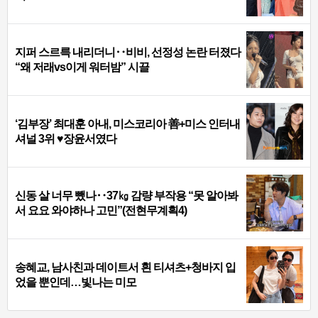
지퍼 스르륵 내리더니‥비비, 선정성 논란 터졌다
“왜 저래vs이게 워터밤” 시끌
‘김부장’ 최대훈 아내, 미스코리아 善+미스 인터내
셔널 3위 ♥장윤서였다
신동 살 너무 뺐나‥37㎏ 감량 부작용 “못 알아봐
서 요요 와야하나 고민”(전현무계획4)
송혜교, 남사친과 데이트서 흰 티셔츠+청바지 입
었을 뿐인데…빛나는 미모