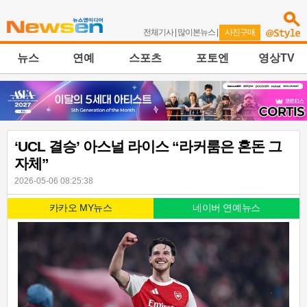
전체기사
|
많이본뉴스
|
사진구매
뉴스
연예
스포츠
포토엔
영상TV
‘UCL 결승’ 아스널 라이스 “라커룸은 혼돈 그
자체”
2026-05-06 08:25:38
카카오 MY뉴스
네이버 연예뉴스