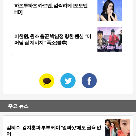
하츠투하츠 카르멘, 깜찍하게 [포토엔
HD]
이찬원, 원조 춤꾼 박남정 향한 팬심 “어
머님 잘 계시지” 폭소(불후)
주요 뉴스
김혜수, 김지훈과 부부 케미 ‘얼빡샷’에도 굴욕 없
어