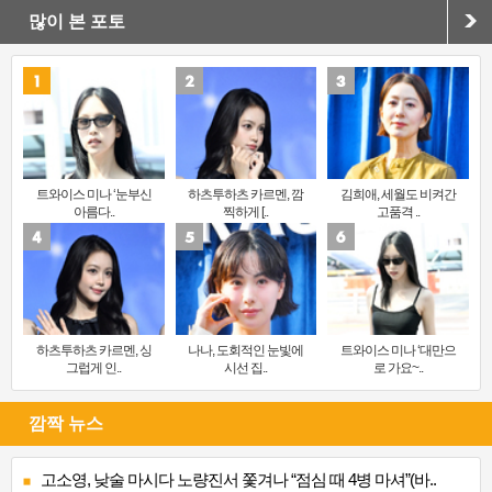
많이 본 포토
트와이스 미나 ‘눈부신
하츠투하츠 카르멘, 깜
김희애, 세월도 비켜간
아름다..
찍하게 [..
고품격 ..
하츠투하츠 카르멘, 싱
나나, 도회적인 눈빛에
트와이스 미나 ‘대만으
그럽게 인..
시선 집..
로 가요~..
깜짝 뉴스
고소영, 낮술 마시다 노량진서 쫓겨나 “점심 때 4병 마셔”(바..