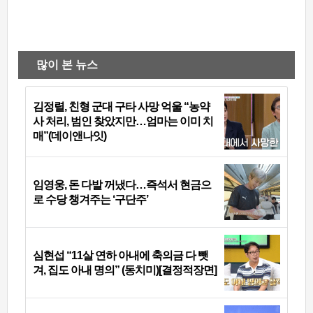
많이 본 뉴스
김정렬, 친형 군대 구타 사망 억울 “농약
사 처리, 범인 찾았지만…엄마는 이미 치
매”(데이앤나잇)
임영웅, 돈 다발 꺼냈다…즉석서 현금으
로 수당 챙겨주는 ‘구단주’
심현섭 “11살 연하 아내에 축의금 다 뺏
겨, 집도 아내 명의” (동치미)[결정적장면]