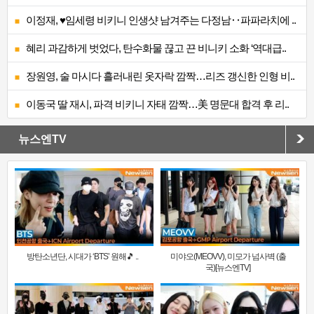
이정재, ♥임세령 비키니 인생샷 남겨주는 다정남‥파파라치에 ..
혜리 과감하게 벗었다, 탄수화물 끊고 끈 비니키 소화 ‘역대급..
장원영, 술 마시다 흘러내린 옷자락 깜짝…리즈 갱신한 인형 비..
이동국 딸 재시, 파격 비키니 자태 깜짝…美 명문대 합격 후 리..
뉴스엔TV
방탄소년단, 시대가 ‘BTS’ 원해🎵 ..
미야오(MEOVV), 미모가 넘사벽 (출
국)[뉴스엔TV]