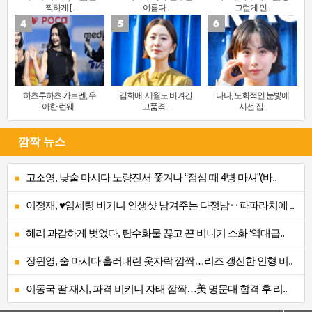
찍하게 [..
아름다..
그럽게 인..
하츠투하츠 카르멘, 우
김희애, 세월도 비켜간
나나, 도회적인 눈빛에
아한 런웨..
고품격 ..
시선 집..
깜짝 뉴스
고소영, 낮술 마시다 노량진서 쫓겨나 “점심 때 4병 마셔”(바..
이정재, ♥임세령 비키니 인생샷 남겨주는 다정남‥파파라치에 ..
혜리 과감하게 벗었다, 탄수화물 끊고 끈 비니키 소화 ‘역대급..
장원영, 술 마시다 흘러내린 옷자락 깜짝…리즈 갱신한 인형 비..
이동국 딸 재시, 파격 비키니 자태 깜짝…美 명문대 합격 후 리..