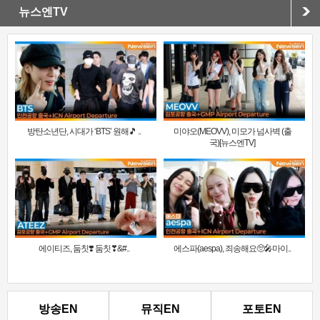
뉴스엔TV
방탄소년단, 시대가 ‘BTS’ 원해🎵 ..
미야오(MEOVV), 미모가 넘사벽 (출
국)[뉴스엔TV]
에이티즈, 둠칫❣️ 둠칫❣&#..
에스파(aespa), 죄송해요🥺🎤마이..
방송EN
뮤직EN
포토EN