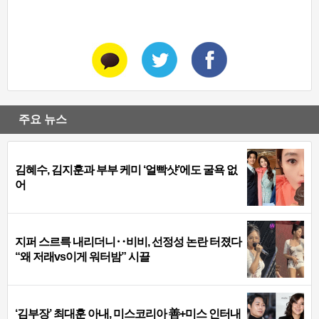
주요 뉴스
김혜수, 김지훈과 부부 케미 ‘얼빡샷’에도 굴욕 없
어
지퍼 스르륵 내리더니‥비비, 선정성 논란 터졌다
“왜 저래vs이게 워터밤” 시끌
‘김부장’ 최대훈 아내, 미스코리아 善+미스 인터내