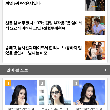
셔널 3위 ♥장윤서였다
신동 살 너무 뺐나‥37㎏ 감량 부작용 “못 알아봐
서 요요 와야하나 고민”(전현무계획4)
송혜교, 남사친과 데이트서 흰 티셔츠+청바지 입
었을 뿐인데…빛나는 미모
많이 본 포토
하츠투하츠 카르멘, 깜
트와이스 미나 ‘눈부신
하츠투하츠 카르멘, 싱