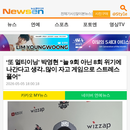
전체기사
|
많이본뉴스
|
사진구매
뉴스
연예
스포츠
포토엔
영상TV
‘또 멀티이닝’ 박영현 “늘 9회 아닌 8회 위기에
나간다고 생각..많이 자고 게임으로 스트레스
풀어”
2026-05-05 18:00:18
카카오 MY뉴스
네이버 연예뉴스