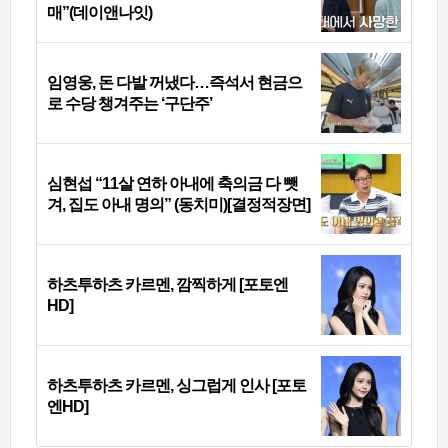
매”(데이앤나잇)
임영웅, 돈 다발 꺼냈다…즉석서 현금으
로 수당 챙겨주는 ‘구단주’
심현섭 “11살 연하 아내에 축의금 다 뺏
겨, 집도 아내 명의” (동치미)[결정적장면]
하츠투하츠 카르멘, 깜찍하게 [포토엔
HD]
하츠투하츠 카르멘, 싱그럽게 인사 [포토
엔HD]