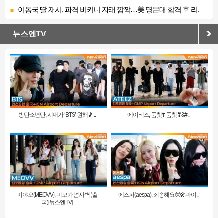
이동국 딸 재시, 파격 비키니 자태 깜짝…美 명문대 합격 후 리..
뉴스엔TV
방탄소년단, 시대가 ‘BTS’ 원해🎵 ..
에이티즈, 둠칫❣️ 둠칫❣&#..
미야오(MEOVV), 미모가 넘사벽 (출
에스파(aespa), 죄송해요🥺🎤마이..
국)[뉴스엔TV]