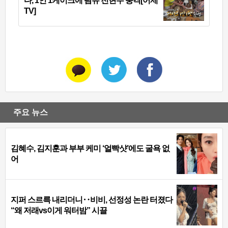
다, 1인 1케이크에 팜유 전현무 충격[어제
TV]
주요 뉴스
김혜수, 김지훈과 부부 케미 ‘얼빡샷’에도 굴욕 없
어
지퍼 스르륵 내리더니‥비비, 선정성 논란 터졌다
“왜 저래vs이게 워터밤” 시끌