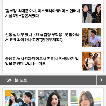
‘김부장’ 최대훈 아내, 미스코리아 善+미스 인터내
셔널 3위 ♥장윤서였다
신동 살 너무 뺐나‥37㎏ 감량 부작용 “못 알아봐
서 요요 와야하나 고민”(전현무계획4)
송혜교, 남사친과 데이트서 흰 티셔츠+청바지 입
었을 뿐인데…빛나는 미모
많이 본 포토