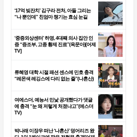
‘17억 빚잔치’ 김구라 전처, 아들 그리는
“나 뿐인데” 친엄마 챙기는 효심 눈길
‘중증외상센터’ 하영, 4대째 의사 집안 인
증 “증조부, 고종 황제 진료”(옥문아)[어제
TV]
류혜영 대학 시절 패션 센스에 민호 충격
“레몬색 레깅스에 다리 없는 줄”(나혼산)
여에스더, 예능서 민낯 공개했다가 댓글
에 충격 “눈 왜 저렇게 처졌냐고”(에스더
TV)
박나래 이장우 떠난 ‘나혼산’ 덩어리즈 왔