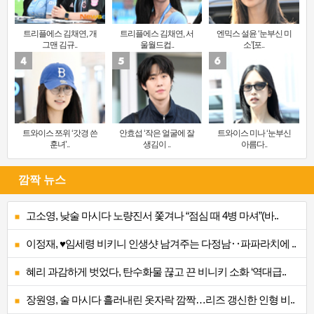
트리플에스 김채연, 개
트리플에스 김채연, 서
엔믹스 설윤 ‘눈부신 미
그맨 김규..
울월드컵..
소’[포..
트와이스 쯔위 ‘갓경 쓴
안효섭 ‘작은 얼굴에 잘
트와이스 미나 ‘눈부신
훈녀’..
생김이 ..
아름다..
깜짝 뉴스
고소영, 낮술 마시다 노량진서 쫓겨나 “점심 때 4병 마셔”(바..
이정재, ♥임세령 비키니 인생샷 남겨주는 다정남‥파파라치에 ..
혜리 과감하게 벗었다, 탄수화물 끊고 끈 비니키 소화 ‘역대급..
장원영, 술 마시다 흘러내린 옷자락 깜짝…리즈 갱신한 인형 비..