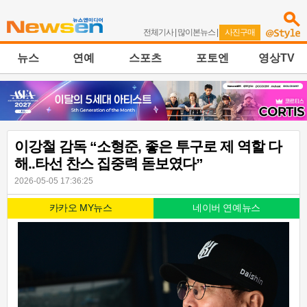
전체기사
|
많이본뉴스
|
사진구매
뉴스
연예
스포츠
포토엔
영상TV
이강철 감독 “소형준, 좋은 투구로 제 역할 다
해..타선 찬스 집중력 돋보였다”
2026-05-05 17:36:25
카카오 MY뉴스
네이버 연예뉴스