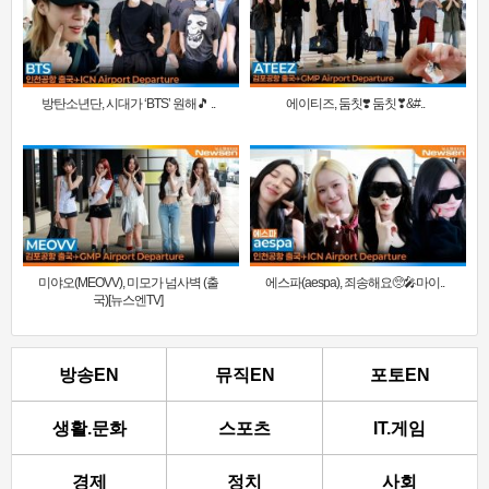
방탄소년단, 시대가 ‘BTS’ 원해🎵 ..
에이티즈, 둠칫❣️ 둠칫❣&#..
미야오(MEOVV), 미모가 넘사벽 (출
에스파(aespa), 죄송해요🥺🎤마이..
국)[뉴스엔TV]
방송EN
뮤직EN
포토EN
생활.문화
스포츠
IT.게임
경제
정치
사회