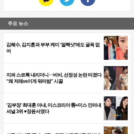
주요 뉴스
김혜수, 김지훈과 부부 케미 ‘얼빡샷’에도 굴욕 없
어
지퍼 스르륵 내리더니‥비비, 선정성 논란 터졌다
“왜 저래vs이게 워터밤” 시끌
‘김부장’ 최대훈 아내, 미스코리아 善+미스 인터내
셔널 3위 ♥장윤서였다