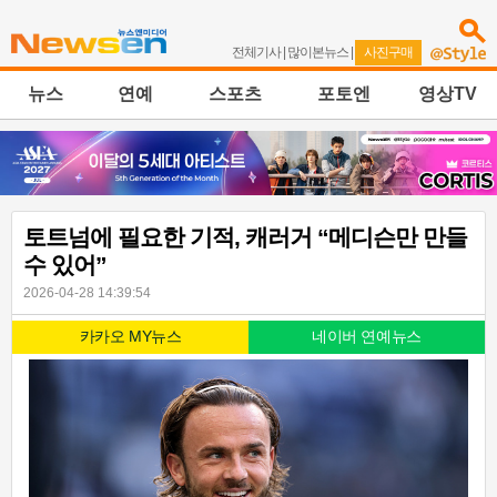
전체기사
|
많이본뉴스
|
사진구매
뉴스
연예
스포츠
포토엔
영상TV
토트넘에 필요한 기적, 캐러거 “메디슨만 만들
수 있어”
2026-04-28 14:39:54
카카오 MY뉴스
네이버 연예뉴스