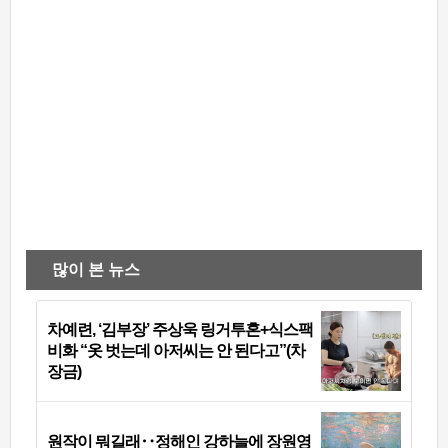
많이 본 뉴스
차예련, ‘김부장’ 주상욱 링거투혼+식스팩
비화 “옷 벗는데 아저씨는 안 된다고”(차
장금)
원작이 뭐길래‥정해인 강하늘에 장원영