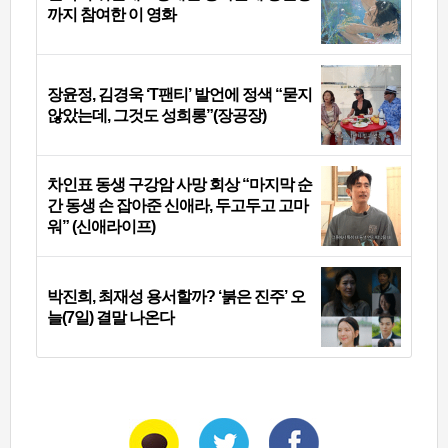
까지 참여한 이 영화
장윤정, 김경욱 ‘T팬티’ 발언에 정색 “묻지
않았는데, 그것도 성희롱”(장공장)
차인표 동생 구강암 사망 회상 “마지막 순
간 동생 손 잡아준 신애라, 두고두고 고마
워” (신애라이프)
박진희, 최재성 용서할까? ‘붉은 진주’ 오
늘(7일) 결말 나온다