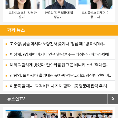
트와이스 쯔위 ‘갓경 쓴
안효섭 ‘작은 얼굴에 잘
트리플에스 김채연, 인
훈녀’..
생김이 ..
형 그 자..
깜짝 뉴스
고소영, 낮술 마시다 노량진서 쫓겨나 “점심 때 4병 마셔”(바..
이정재, ♥임세령 비키니 인생샷 남겨주는 다정남‥파파라치에 ..
혜리 과감하게 벗었다, 탄수화물 끊고 끈 비니키 소화 ‘역대급..
장원영, 술 마시다 흘러내린 옷자락 깜짝…리즈 갱신한 인형 비..
이동국 딸 재시, 파격 비키니 자태 깜짝…美 명문대 합격 후 리..
뉴스엔TV