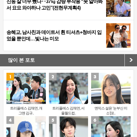
신동 살 너무 뺐나‥37㎏ 감량 부작용 “못 알아봐
서 요요 와야하나 고민”(전현무계획4)
송혜교, 남사친과 데이트서 흰 티셔츠+청바지 입
었을 뿐인데…빛나는 미모
많이 본 포토
트리플에스 김채연, 개
트리플에스 김채연, 서
엔믹스 설윤 ‘눈부신 미
그맨 김규..
울월드컵..
소’[포..