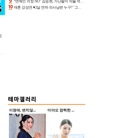
“연예인 걱정 NO” 김승현, 가난팔이 악플 억울할만‥아내+딸과 日 여행
재혼 강성연 ♥2살 연하 의사남편 누구? ‘그알’ 자문의에 훈남 비주얼 초엘리트 스펙 [종합]
2
적
이영애, 변치않...
미야오 깜찍한 ...