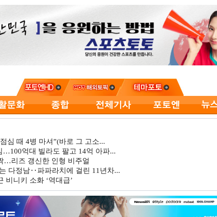
심 때 4병 마셔”(바로 그 고소...
…100억대 빌라도 팔고 14억 아파...
깜짝…리즈 갱신한 인형 비주얼
는 다정남‥파파라치에 걸린 11년차...
 비니키 소화 ‘역대급’