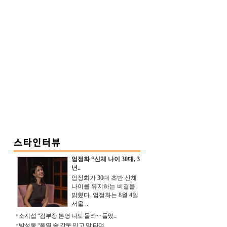
엄정화 “신체 나이 30대, 3
년..
엄정화가 30대 초반 신체
나이를 유지하는 비결을
밝혔다. 엄정화는 8월 4일
서울 ..
소지섭 “김부장 본명 나도 몰라‥들었..
박성웅 “폭염 속 갑옷 입고 말 타며 ..