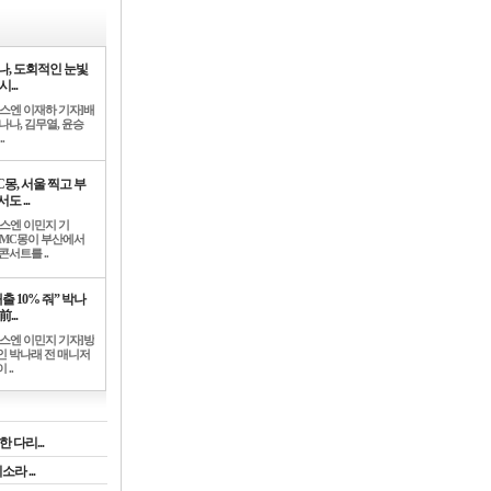
나, 도회적인 눈빛
시...
뉴스엔 이재하 기자]배
나나, 김무열, 윤승
.
C몽, 서울 찍고 부
도 ...
뉴스엔 이민지 기
]MC몽이 부산에서
콘서트를 ..
출 10% 줘” 박나
前...
뉴스엔 이민지 기자]방
인 박나래 전 매니저
 ..
 다리...
라 ...