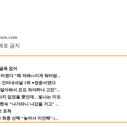
en.com
재배포 금지
 굴욕 없어
졌다 “왜 저래vs이게 워터밤...
스 인터내셔널 3위 ♥장윤서였다
 알아봐서 요요 와야하나 고민”...
바지 입었을 뿐인데…빛나는 미모
숙 “나가라니 나갔을 거고” ...
모 포착
종 선택 “늦어서 미안해” (...