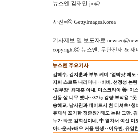
뉴스엔 김재민 jm@
사진=ⓒ GettyImagesKorea
기사제보 및 보도자료 newsen@news
copyrightⓒ 뉴스엔. 무단전재 & 
김혜수, 김지훈과 부부 케미 ‘얼빡샷’에도
지퍼 스르륵 내리더니‥비비, 선정성 논란 터
‘김부장’ 최대훈 아내, 미스코리아 善+미
신동 살 너무 뺐나‥37㎏ 감량 부작용 “못
송혜교, 남사친과 데이트서 흰 티셔츠+청
유재석 포기한 정준원? 태도 논란 그만, 김현
누가 봐도 김희선이네, 中 열차서 여신 미
아나운서♥배우 커플 탄생‥이유빈, 유일한 최