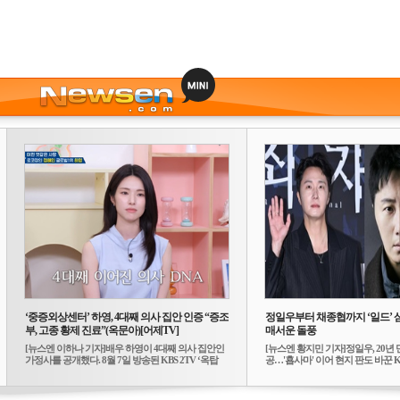
‘중증외상센터’ 하영, 4대째 의사 집안 인증 “증조
정일우부터 채종협까지 ‘일드’ 
부, 고종 황제 진료”(옥문아)[어제TV]
매서운 돌풍
[뉴스엔 이하나 기자]배우 하영이 4대째 의사 집안인
[뉴스엔 황지민 기자]정일우, 20년 
가정사를 공개했다. 8월 7일 방송된 KBS 2TV ‘옥탑
공…'횹사마' 이어 현지 판도 바꾼 K-
방...