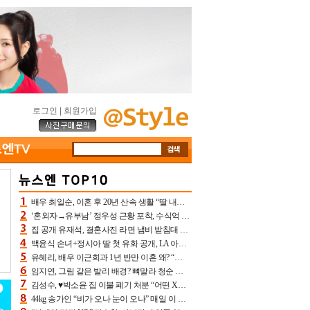
로그인
|
회원가입
배우 최일순, 이혼 후 20년 산속 생활 “딸 내가 버렸다고 원망‥맘 아파”(특종)[어제TV]
‘혼외자→유부남’ 정우성 근황 포착, 수식억 해킹 피해 후배 만났다 “존경하는”
집 공개 유재석, 결혼사진 라면 냄비 받침대 되고 분노‥가족사진도 피해(놀뭐)[어제TV]
백윤식 손녀+정시아 딸 첫 유화 공개, LA 아트쇼→서울국제조각페스타 작가다운 수준급 실력
유혜리, 배우 이근희과 1년 반만 이혼 왜? “식칼 꽂고 의자 던져” 충격 폭로(특종)[어제TV]
임지연, 그림 같은 발리 배경? 뼈말라 청순 비키니 핏에 상대 안 되네
김성수, ♥박소윤 집 이불 폐기 처분 “어떤 X이랑 썼을지 몰라” 질투(신랑수업2)[어제TV]
44kg 송가인 “비가 오나 눈이 오나” 매일 이 운동, 허벅지 근육량 상승+체지방 감소