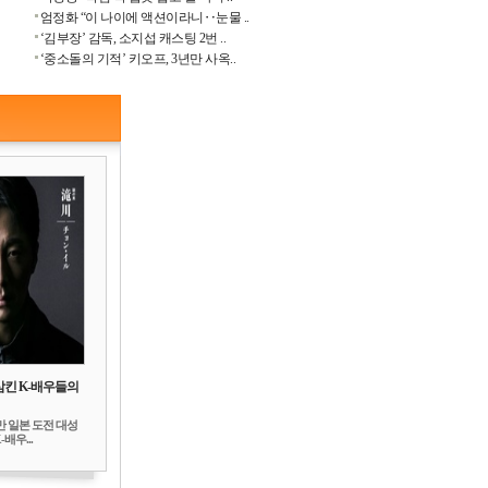
엄정화 “이 나이에 액션이라니‥눈물 ..
‘김부장’ 감독, 소지섭 캐스팅 2번 ..
‘중소돌의 기적’ 키오프, 3년만 사옥..
삼킨 K-배우들의
만 일본 도전 대성
배우...