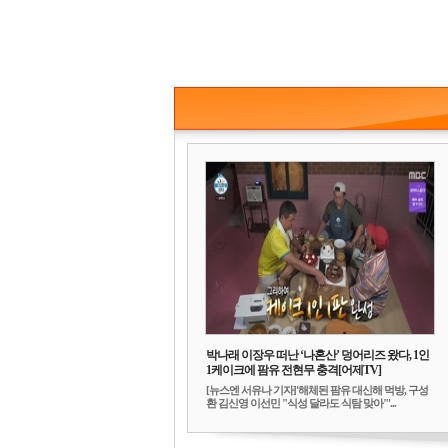
박나래 이장우 떠난 ‘나혼산’ 덩어리즈 왔다, 1인
1케이크에 팜유 전현무 충격[어제TV]
[뉴스엔 서유나 기자]'해체된 팜유 대신해 먹방, 구성
환 김신영 이선민 "식성 달라도 식탐 맞아"'...