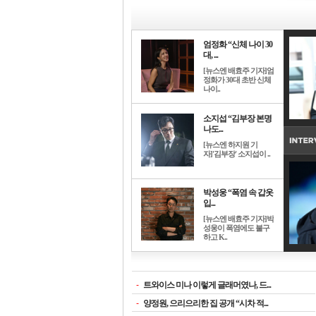
엄정화 “신체 나이 30
대, ...
[뉴스엔 배효주 기자]엄
정화가 30대 초반 신체
나이..
소지섭 “김부장 본명
나도...
[뉴스엔 하지원 기
자]'김부장' 소지섭이 ..
박성웅 “폭염 속 갑옷
입...
[뉴스엔 배효주 기자]박
성웅이 폭염에도 불구
하고 K..
-
트와이스 미나 이렇게 글래머였나, 드...
-
양정원, 으리으리한 집 공개 “시차 적...