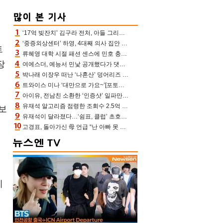
뛸
‘17억 빚잔치’ 김구라 전처, 아들 그리는 “나 뿐인데” 친엄마 챙기는 효심 눈길
‘중증외상센터’ 하영, 4대째 의사 집안 인증 “증조부, 고종 황제 진료”(옥문아)[어제TV]
트
류혜영 대학 시절 패션 센스에 민호 충격 “레몬색 레깅스에 다리 없는 줄”(나혼산)
장
여에스더, 예능서 민낯 공개했다가 댓글에 충격 “눈 왜 저렇게 처졌냐고”(에스더TV)
박나래 이장우 떠난 ‘나혼산’ 덩어리즈 왔다, 1인 1케이크에 팜유 전현무 충격[어제TV]
트와이스 미나 ‘대만으로 가요~’[포토엔HD]
아이유, 전남친 소환한 ‘인증샷’ 일파만파 속…남사친 변우석 선물도 남겼나 ‘훈훈’
유재석 알고리즘 점령한 조회수 2.5억 신박한 다비치, 강민경 덩달아 긴장(해투)
보
유재석이 달라졌다…‘쉼표, 클럽’ 초호화 코스에 주우재도 감탄 (놀면 뭐하니?)
드
고경표, 돌아가신 母 언급 “난 아빠 못 될 듯” 족보 태운 부친 응원 뭉클(나혼산)
지