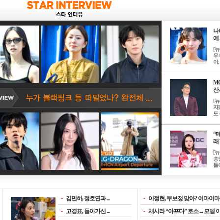
나
에 
[
우 
아, .
M
산서
[
자
도 
“매
래 
[
송
들이
-
김민하, 정호연과 ...
-
이정현, 무보정 맞아? 어마어마한
-
고경표, 돌아가신 ...
-
채시라 “아프다” 호소→모델 이소