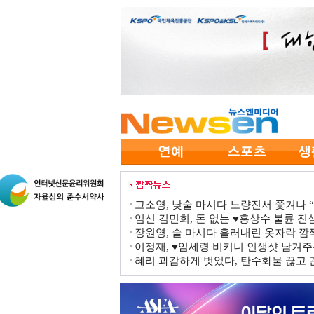
고소영, 낮술 마시다 노량진서 쫓겨나 “점
임신 김민희, 돈 없는 ♥홍상수 불륜 진심
장원영, 술 마시다 흘러내린 옷자락 
이정재, ♥임세령 비키니 인생샷 남겨주
혜리 과감하게 벗었다, 탄수화물 끊고 끈