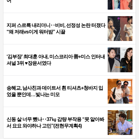
어
지퍼 스르륵 내리더니‥비비, 선정성 논란 터졌다
“왜 저래vs이게 워터밤” 시끌
‘김부장’ 최대훈 아내, 미스코리아 善+미스 인터내
셔널 3위 ♥장윤서였다
송혜교, 남사친과 데이트서 흰 티셔츠+청바지 입
었을 뿐인데…빛나는 미모
신동 살 너무 뺐나‥37㎏ 감량 부작용 “못 알아봐
서 요요 와야하나 고민”(전현무계획4)