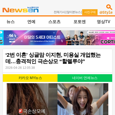
전체기사
|
많이본뉴스
|
사진구매
뉴스
연예
스포츠
포토엔
영상TV
‘2번 이혼’ 싱글맘 이지현, 미용실 개업했는
데…충격적인 극손상모 “할렐루야”
2026-04-26 12:05:38
카카오 MY뉴스
네이버 연예뉴스