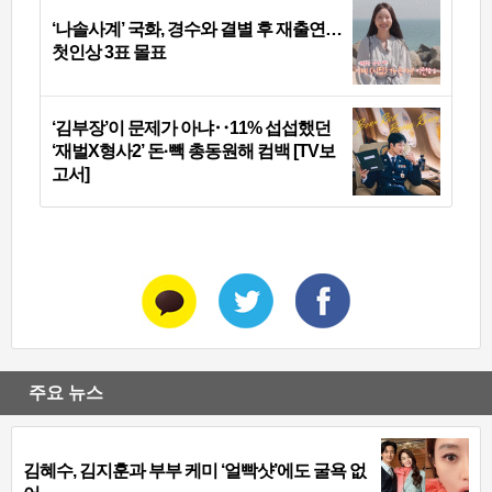
‘나솔사계’ 국화, 경수와 결별 후 재출연…
첫인상 3표 몰표
‘김부장’이 문제가 아냐‥11% 섭섭했던
‘재벌X형사2’ 돈·빽 총동원해 컴백 [TV보
고서]
주요 뉴스
김혜수, 김지훈과 부부 케미 ‘얼빡샷’에도 굴욕 없