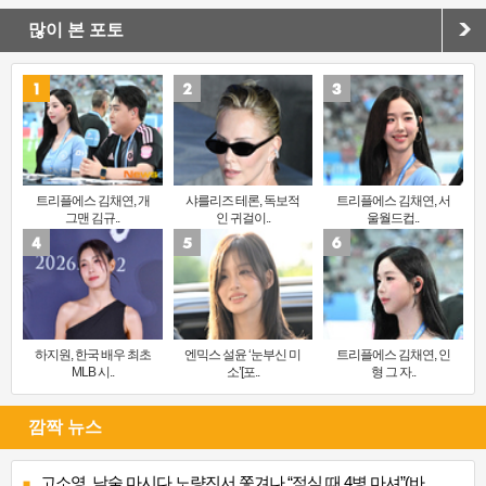
많이 본 포토
트리플에스 김채연, 개
샤를리즈 테론, 독보적
트리플에스 김채연, 서
그맨 김규..
인 귀걸이..
울월드컵..
하지원, 한국 배우 최초
엔믹스 설윤 ‘눈부신 미
트리플에스 김채연, 인
MLB 시..
소’[포..
형 그 자..
깜짝 뉴스
고소영, 낮술 마시다 노량진서 쫓겨나 “점심 때 4병 마셔”(바..