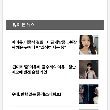
많이 본 뉴스
아이유, 이종석 결별→이관개방증…46장
꽉 채운 유애나 ♥ “열심히 사는 중”
‘견미리 딸’ 이유비, 금수저의 여유…청순
미모에 반전 슬림 라인
수애, 변함 없는 품격[스타화보]