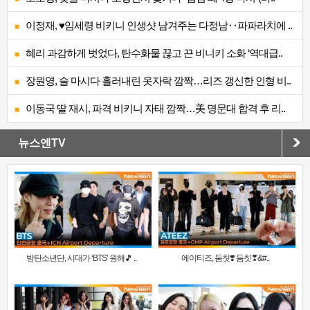
이정재, ♥임세령 비키니 인생샷 남겨주는 다정남‥파파라치에 ..
혜리 과감하게 벗었다, 탄수화물 끊고 끈 비니키 소화 ‘역대급..
장원영, 술 마시다 흘러내린 옷자락 깜짝…리즈 갱신한 인형 비..
이동국 딸 재시, 파격 비키니 자태 깜짝…美 명문대 합격 후 리..
뉴스엔TV
방탄소년단, 시대가 ‘BTS’ 원해🎵 ..
에이티즈, 둠칫❣️ 둠칫❣&#..