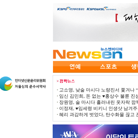
고소영, 낮술 마시다 노량진서 쫓겨나 “점
임신 김민희, 돈 없는 ♥홍상수 불륜 진심
장원영, 술 마시다 흘러내린 옷자락 
이정재, ♥임세령 비키니 인생샷 남겨주
혜리 과감하게 벗었다, 탄수화물 끊고 끈