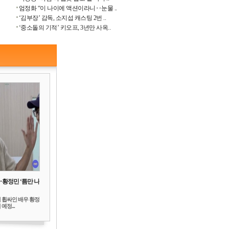
엄정화 “이 나이에 액션이라니‥눈물 ..
‘김부장’ 감독, 소지섭 캐스팅 2번 ..
‘중소돌의 기적’ 키오프, 3년만 사옥..
‥황정민 ‘틈만 나
 휩싸인 배우 황정
예정...