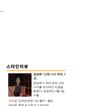
엄정화 “신체 나이 30대, 3
년..
엄정화가 30대 초반 신체
나이를 유지하는 비결을
밝혔다. 엄정화는 8월 4일
서울 ..
소지섭 “김부장 본명 나도 몰라‥들었..
박성웅 “폭염 속 갑옷 입고 말 타며 ..