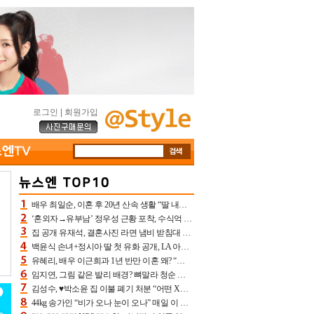
로그인
|
회원가입
배우 최일순, 이혼 후 20년 산속 생활 “딸 내가 버렸다고 원망‥맘 아파”(특종)[어제TV]
‘혼외자→유부남’ 정우성 근황 포착, 수식억 해킹 피해 후배 만났다 “존경하는”
집 공개 유재석, 결혼사진 라면 냄비 받침대 되고 분노‥가족사진도 피해(놀뭐)[어제TV]
백윤식 손녀+정시아 딸 첫 유화 공개, LA 아트쇼→서울국제조각페스타 작가다운 수준급 실력
유혜리, 배우 이근희과 1년 반만 이혼 왜? “식칼 꽂고 의자 던져” 충격 폭로(특종)[어제TV]
임지연, 그림 같은 발리 배경? 뼈말라 청순 비키니 핏에 상대 안 되네
김성수, ♥박소윤 집 이불 폐기 처분 “어떤 X이랑 썼을지 몰라” 질투(신랑수업2)[어제TV]
44kg 송가인 “비가 오나 눈이 오나” 매일 이 운동, 허벅지 근육량 상승+체지방 감소