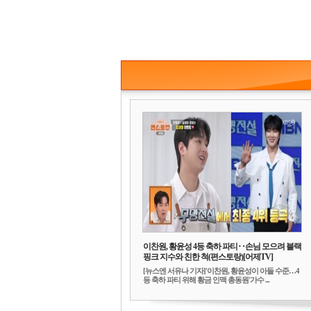
이찬원, 황윤성 4등 축하 파티‥손님 모으려 블랙
핑크 지수와 친한 척(편스토랑)[어제TV]
[뉴스엔 서유나 기자]'이찬원, 황윤성이 아들 수준…4
등 축하 파티 위해 황금 인맥 총동원'가수 ...