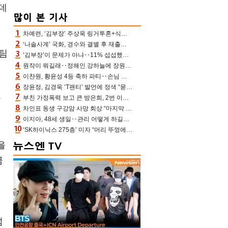
데
차예련, ‘김부장’ 주상욱 링거투혼+식스팩 비화 “옷 벗는데 아저씨는 안 된다고”(차장금)
‘나솔사계’ 국화, 경수와 결별 후 재출연…첫인상 3표 몰표
 팀
‘김부장’이 문제가 아냐‥11% 섭섭했던 ‘재벌X형사2’ 돈·빽 총동원해 컴백 [TV보고서]
원작이 뭐길래‥정해인 강하늘에 장원영까지 참여한 이 영화
이찬원, 황윤성 4등 축하 파티‥손님 모으려 블랙핑크 지수와 친한 척(편스토랑)[어제TV]
장윤정, 김경욱 ‘T팬티’ 발언에 정색 “묻지 않았는데, 그것도 성희롱”(장공장)
상
부친 가정폭력 보고 큰 방은희, 2번 이혼 후 잠수→母 고독사에 자책(특종세상)[어제TV]
차인표 동생 구강암 사망 회상 “마지막 순간 동생 손 잡아준 신애라, 두고두고 고마워” (신애라이프)
이지아, 48세 생일‥관리 어떻게 하길래 놀라운 동안 미모
‘SK하이닉스 275층’ 미자 “머리 뚜껑에서 사, 주식만 안 해도 돈 버는 것”
을
금
넘