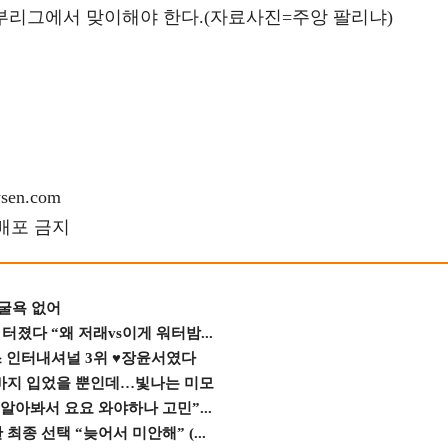
부리그에서 맞이해야 한다.(자료사진=주앙 팔리냐)
en.com
재배포 금지
 굴욕 없어
졌다 “왜 저래vs이게 워터밤...
스 인터내셔널 3위 ♥장윤서였다
바지 입었을 뿐인데…빛나는 미모
 알아봐서 요요 와야하나 고민”...
종 선택 “늦어서 미안해” (...