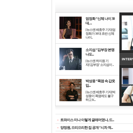
엄정화 “신체 나이 30
대, ...
[뉴스엔 배효주 기자]엄
정화가 30대 초반 신체
나이..
소지섭 “김부장 본명
나도...
[뉴스엔 하지원 기
자]'김부장' 소지섭이 ..
박성웅 “폭염 속 갑옷
입...
[뉴스엔 배효주 기자]박
성웅이 폭염에도 불구
하고 K..
-
트와이스 미나 이렇게 글래머였나, 드...
-
양정원, 으리으리한 집 공개 “시차 적...