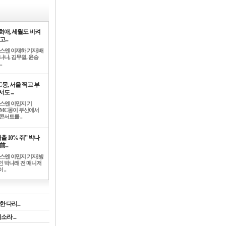
희애, 세월도 비켜
고...
뉴스엔 이재하 기자]배
나나, 김무열, 윤승
.
C몽, 서울 찍고 부
도 ...
뉴스엔 이민지 기
]MC몽이 부산에서
콘서트를 ..
출 10% 줘” 박나
前...
뉴스엔 이민지 기자]방
인 박나래 전 매니저
 ..
 다리...
라 ...