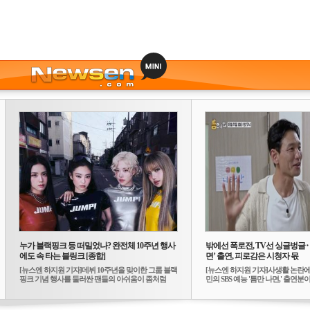
누가 블랙핑크 등 떠밀었나? 완전체 10주년 행사
밖에선 폭로전, TV선 싱글벙글
에도 속 타는 블링크 [종합]
면’ 출연, 피로감은 시청자 몫
[뉴스엔 하지원 기자]데뷔 10주년을 맞이한 그룹 블랙
[뉴스엔 하지원 기자]사생활 논란에
핑크 기념 행사를 둘러싼 팬들의 아쉬움이 좀처럼
민의 SBS 예능 '틈만 나면,' 출연분이 
가...