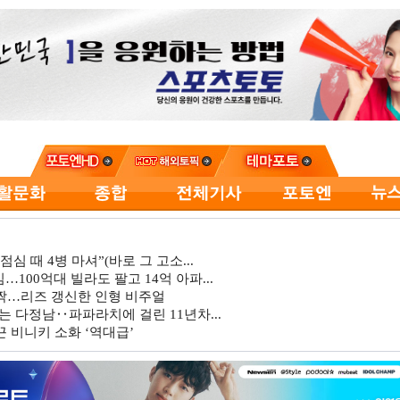
심 때 4병 마셔”(바로 그 고소...
…100억대 빌라도 팔고 14억 아파...
깜짝…리즈 갱신한 인형 비주얼
는 다정남‥파파라치에 걸린 11년차...
 비니키 소화 ‘역대급’