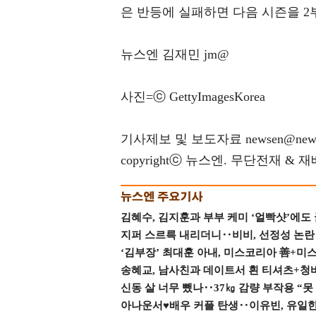
은 반등에 실패하면 다음 시즌을 2
뉴스엔 김재민 jm@
사진=ⓒ GettyImagesKorea
기사제보 및 보도자료 newsen@news
copyrightⓒ 뉴스엔. 무단전재 & 
김혜수, 김지훈과 부부 케미 ‘얼빡샷’에도
지퍼 스르륵 내리더니‥비비, 선정성 논란 터
‘김부장’ 최대훈 아내, 미스코리아 善+미
송혜교, 남사친과 데이트서 흰 티셔츠+청
신동 살 너무 뺐나‥37㎏ 감량 부작용 “못
아나운서♥배우 커플 탄생‥이유빈, 유일한 최