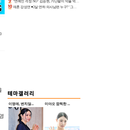
“연예인 걱정 NO” 김승현, 가난팔이 악플 억울할만‥아내+딸과 日 여행
재혼 강성연 ♥2살 연하 의사남편 누구? ‘그알’ 자문의에 훈남 비주얼 초엘리트 스펙 [종합]
0
을
이영애, 변치않...
미야오 깜찍한 ...
 영