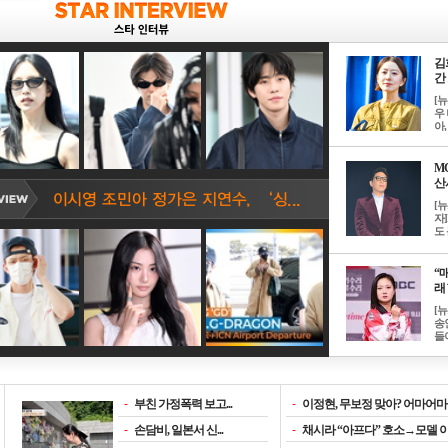
김
간 
[
우 
아, .
M
산서
[
자
도 
“매
래 
[
송
들이
-
부친 가정폭력 보고...
-
이정현, 무보정 맞아? 어마어마한
-
손담비, 일본서 신...
-
채시라 “아프다” 호소→모델 이소