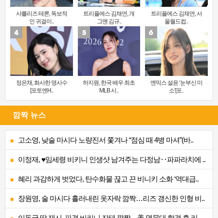
샤를리즈 테론, 독보적
트리플에스 김채연, 개
트리플에스 김채연, 서
인 귀걸이..
그맨 김규..
울월드컵..
정은채, 화사한 명사수
하지원, 한국 배우 최초
엔믹스 설윤 ‘눈부신 미
[포토엔H..
MLB 시..
소’[포..
깜짝 뉴스
고소영, 낮술 마시다 노량진서 쫓겨나 “점심 때 4병 마셔”(바..
이정재, ♥임세령 비키니 인생샷 남겨주는 다정남‥파파라치에 ..
혜리 과감하게 벗었다, 탄수화물 끊고 끈 비니키 소화 ‘역대급..
장원영, 술 마시다 흘러내린 옷자락 깜짝…리즈 갱신한 인형 비..
이동국 딸 재시, 파격 비키니 자태 깜짝…美 명문대 합격 후 리..