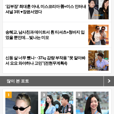
‘김부장’ 최대훈 아내, 미스코리아 善+미스 인터내
셔널 3위 ♥장윤서였다
송혜교, 남사친과 데이트서 흰 티셔츠+청바지 입
었을 뿐인데…빛나는 미모
신동 살 너무 뺐나‥37㎏ 감량 부작용 “못 알아봐
서 요요 와야하나 고민”(전현무계획4)
많이 본 포토