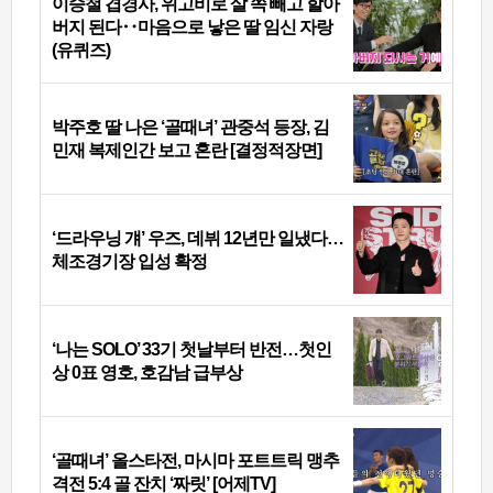
이승철 겹경사, 위고비로 살 쪽 빼고 할아
버지 된다‥마음으로 낳은 딸 임신 자랑
(유퀴즈)
박주호 딸 나은 ‘골때녀’ 관중석 등장, 김
민재 복제인간 보고 혼란 [결정적장면]
‘드라우닝 걔’ 우즈, 데뷔 12년만 일냈다…
체조경기장 입성 확정
‘나는 SOLO’ 33기 첫날부터 반전…첫인
상 0표 영호, 호감남 급부상
‘골때녀’ 올스타전, 마시마 포트트릭 맹추
격전 5:4 골 잔치 ‘짜릿’ [어제TV]