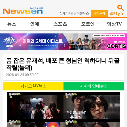
전체기사
|
많이본뉴스
|
사진구매
뉴스
연예
스포츠
포토엔
영상TV
폼 잡은 유재석, 배포 큰 형님인 척하더니 뒤끝
작렬(놀뭐)
2026-04-24 09:50:09
카카오 MY뉴스
네이버 연예뉴스