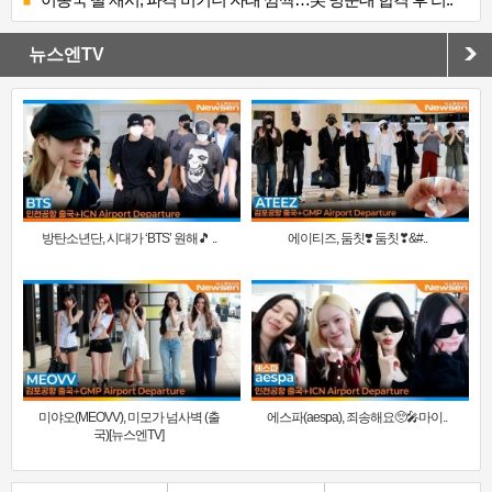
뉴스엔TV
방탄소년단, 시대가 ‘BTS’ 원해🎵 ..
에이티즈, 둠칫❣️ 둠칫❣&#..
미야오(MEOVV), 미모가 넘사벽 (출
에스파(aespa), 죄송해요🥺🎤마이..
국)[뉴스엔TV]