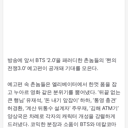
방송에 앞서 BTS ‘2.0’을 패러디한 촌놈들의 ‘쩐의
전쟁3.0’ 예고편이 공개돼 기대를 모은다.
예고편 속 촌놈들은 엘리베이터에서 한껏 폼을 잡
고 누아르 영화 같은 분위기를 뿜어냈다. ‘뒤끝 없는
큰 행님’ 유재석, ‘돈 내기 앞잡이’ 하하, ‘통영 충견’
허경환, ‘계산 뒤통수 설계자’ 주우재, ‘김해 ATM기’
양상국은 차례로 각자의 캐릭터 개성을 강렬하게
드러냈다. 코믹한 분장과 소품이 BTS와 데칼코마