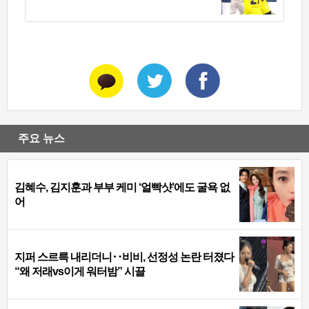
주요 뉴스
김혜수, 김지훈과 부부 케미 ‘얼빡샷’에도 굴욕 없
어
지퍼 스르륵 내리더니‥비비, 선정성 논란 터졌다
“왜 저래vs이게 워터밤” 시끌