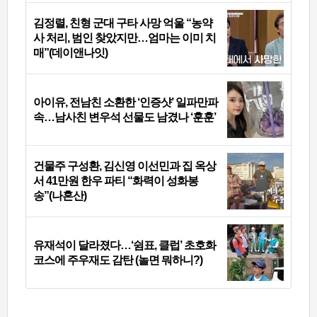
김정렬, 친형 군대 구타 사망 억울 “농약
사 처리, 범인 찾았지만…엄마는 이미 치
매”(데이앤나잇)
아이유, 전남친 소환한 ‘인증샷’ 일파만파
속…남사친 변우석 선물도 남겼나 ‘훈훈’
건물주 구성환, 김신영 이선민과 집 옥상
서 41만원 한우 파티 “화력이 성화봉
송”(나혼산)
유재석이 달라졌다…‘쉼표, 클럽’ 초호화
코스에 주우재도 감탄 (놀면 뭐하니?)