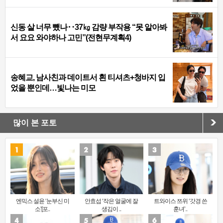
신동 살 너무 뺐나‥37㎏ 감량 부작용 “못 알아봐
서 요요 와야하나 고민”(전현무계획4)
송혜교, 남사친과 데이트서 흰 티셔츠+청바지 입
었을 뿐인데…빛나는 미모
많이 본 포토
엔믹스 설윤 ‘눈부신 미
안효섭 ‘작은 얼굴에 잘
트와이스 쯔위 ‘갓경 쓴
소’[포..
생김이 ..
훈녀’..