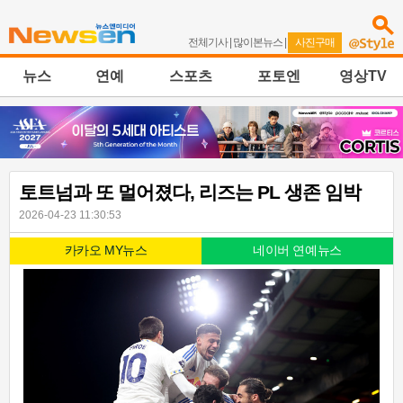
전체기사
|
많이본뉴스
|
사진구매
뉴스
연예
스포츠
포토엔
영상TV
토트넘과 또 멀어졌다, 리즈는 PL 생존 임박
2026-04-23 11:30:53
카카오 MY뉴스
네이버 연예뉴스