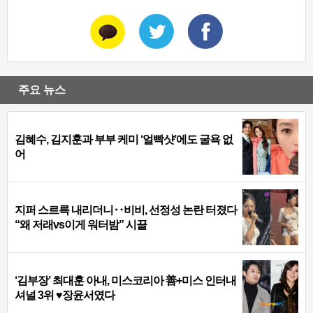
주요 뉴스
김혜수, 김지훈과 부부 케미 ‘얼빡샷’에도 굴욕 없
어
지퍼 스르륵 내리더니‥비비, 선정성 논란 터졌다
“왜 저래vs이게 워터밤” 시끌
‘김부장’ 최대훈 아내, 미스코리아 善+미스 인터내
셔널 3위 ♥장윤서였다