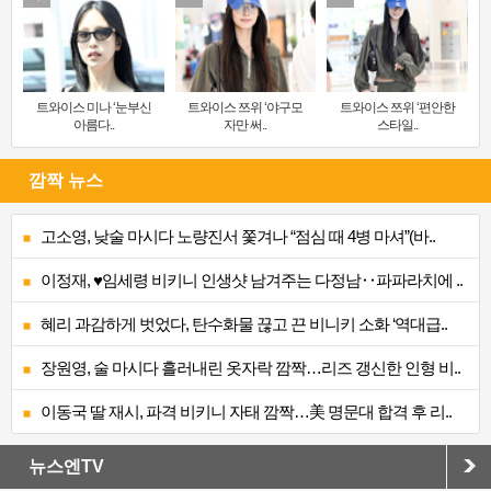
트와이스 미나 ‘눈부신
트와이스 쯔위 ‘야구모
트와이스 쯔위 ‘편안한
아름다..
자만 써..
스타일..
깜짝 뉴스
고소영, 낮술 마시다 노량진서 쫓겨나 “점심 때 4병 마셔”(바..
이정재, ♥임세령 비키니 인생샷 남겨주는 다정남‥파파라치에 ..
혜리 과감하게 벗었다, 탄수화물 끊고 끈 비니키 소화 ‘역대급..
장원영, 술 마시다 흘러내린 옷자락 깜짝…리즈 갱신한 인형 비..
이동국 딸 재시, 파격 비키니 자태 깜짝…美 명문대 합격 후 리..
뉴스엔TV