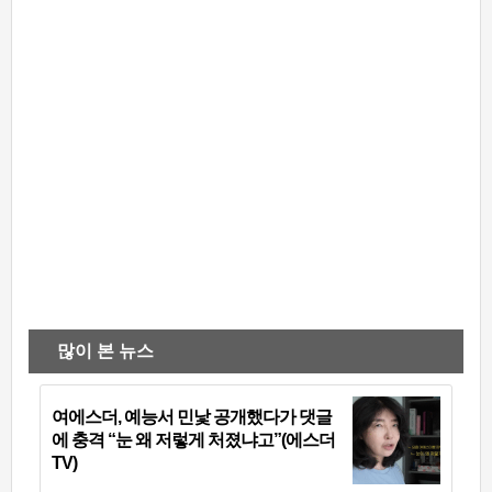
많이 본 뉴스
여에스더, 예능서 민낯 공개했다가 댓글
에 충격 “눈 왜 저렇게 처졌냐고”(에스더
TV)