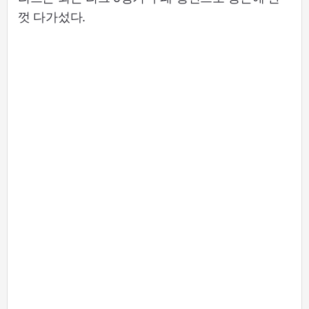
껏 다가섰다.