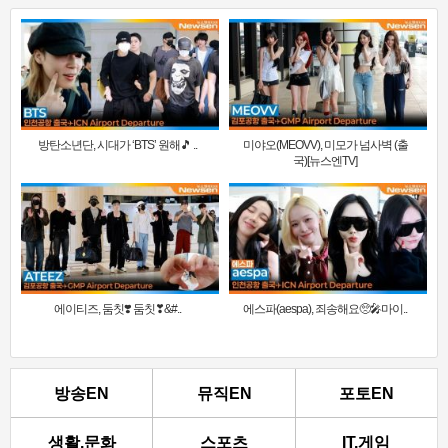
방탄소년단, 시대가 ‘BTS’ 원해🎵 ..
미야오(MEOVV), 미모가 넘사벽 (출
국)[뉴스엔TV]
에이티즈, 둠칫❣️ 둠칫❣&#..
에스파(aespa), 죄송해요🥺🎤마이..
방송EN
뮤직EN
포토EN
생활.문화
스포츠
IT.게임