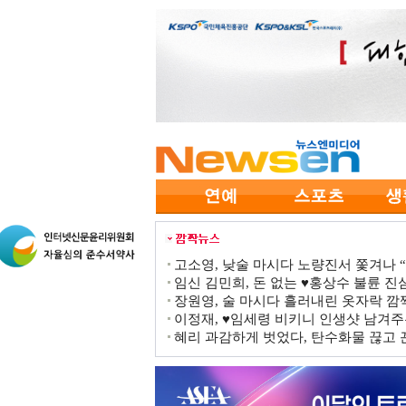
고소영, 낮술 마시다 노량진서 쫓겨나 “점
임신 김민희, 돈 없는 ♥홍상수 불륜 진심
장원영, 술 마시다 흘러내린 옷자락 
이정재, ♥임세령 비키니 인생샷 남겨주
혜리 과감하게 벗었다, 탄수화물 끊고 끈