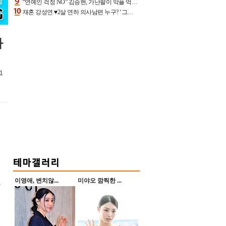
“연예인 걱정 NO” 김승현, 가난팔이 악플 억울할만‥아내+딸과 日 여행
재혼 강성연 ♥2살 연하 의사남편 누구? ‘그알’ 자문의에 훈남 비주얼 초엘리트 스펙 [종합]
나
1
이영애, 변치않...
미야오 깜찍한 ...
항