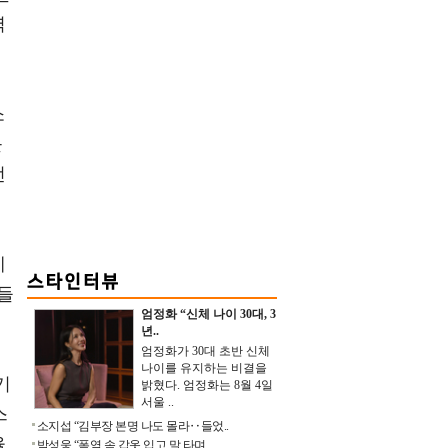
력
소
를
선
에
들
엄정화 “신체 나이 30대, 3
년..
엄정화가 30대 초반 신체
나이를 유지하는 비결을
기
밝혔다. 엄정화는 8월 4일
서울 ..
스
소지섭 “김부장 본명 나도 몰라‥들었..
율
박성웅 “폭염 속 갑옷 입고 말 타며 ..