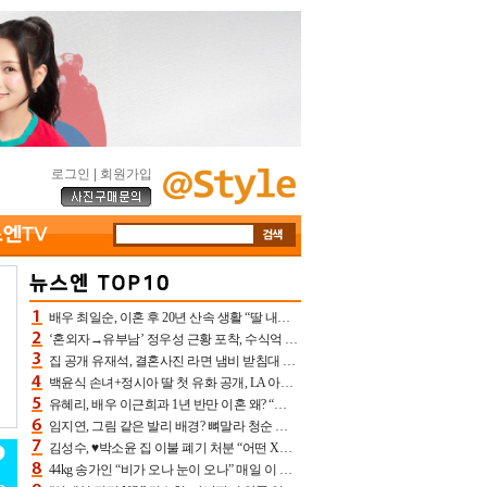
로그인
|
회원가입
배우 최일순, 이혼 후 20년 산속 생활 “딸 내가 버렸다고 원망‥맘 아파”(특종)[어제TV]
‘혼외자→유부남’ 정우성 근황 포착, 수식억 해킹 피해 후배 만났다 “존경하는”
집 공개 유재석, 결혼사진 라면 냄비 받침대 되고 분노‥가족사진도 피해(놀뭐)[어제TV]
백윤식 손녀+정시아 딸 첫 유화 공개, LA 아트쇼→서울국제조각페스타 작가다운 수준급 실력
유혜리, 배우 이근희과 1년 반만 이혼 왜? “식칼 꽂고 의자 던져” 충격 폭로(특종)[어제TV]
임지연, 그림 같은 발리 배경? 뼈말라 청순 비키니 핏에 상대 안 되네
김성수, ♥박소윤 집 이불 폐기 처분 “어떤 X이랑 썼을지 몰라” 질투(신랑수업2)[어제TV]
44kg 송가인 “비가 오나 눈이 오나” 매일 이 운동, 허벅지 근육량 상승+체지방 감소