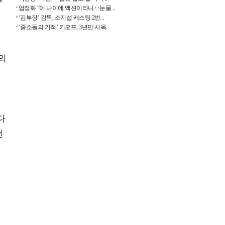
엄정화 “이 나이에 액션이라니‥눈물 ..
‘김부장’ 감독, 소지섭 캐스팅 2번 ..
‘중소돌의 기적’ 키오프, 3년만 사옥..
의
다
언