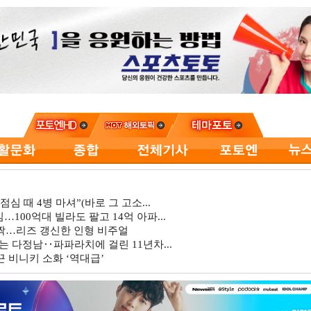
심 때 4병 마셔”(바로 그 고소...
…100억대 빌라도 팔고 14억 아파...
깜짝…리즈 갱신한 인형 비주얼
는 다정남‥파파라치에 걸린 11년차...
 비니키 소화 ‘역대급’