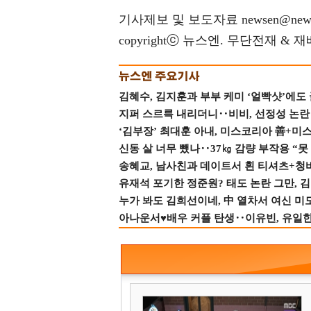
기사제보 및 보도자료 newsen@news
copyrightⓒ 뉴스엔. 무단전재 & 
김혜수, 김지훈과 부부 케미 ‘얼빡샷’에도
지퍼 스르륵 내리더니‥비비, 선정성 논란 터
‘김부장’ 최대훈 아내, 미스코리아 善+미
신동 살 너무 뺐나‥37㎏ 감량 부작용 “못
송혜교, 남사친과 데이트서 흰 티셔츠+청
유재석 포기한 정준원? 태도 논란 그만, 김현
누가 봐도 김희선이네, 中 열차서 여신 미
아나운서♥배우 커플 탄생‥이유빈, 유일한 최