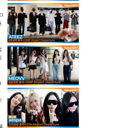
학
O
.
점
에
3
즌
7
을