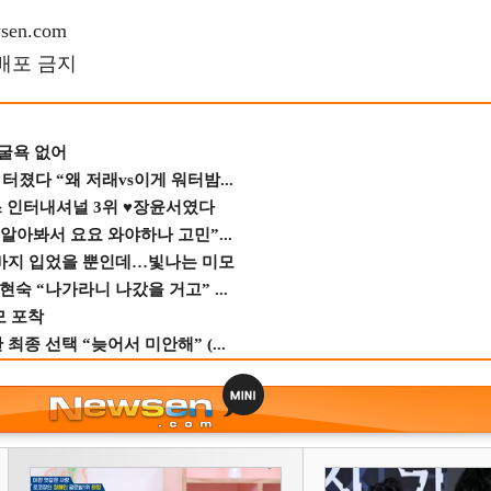
en.com
재배포 금지
 굴욕 없어
졌다 “왜 저래vs이게 워터밤...
스 인터내셔널 3위 ♥장윤서였다
 알아봐서 요요 와야하나 고민”...
바지 입었을 뿐인데…빛나는 미모
숙 “나가라니 나갔을 거고” ...
모 포착
종 선택 “늦어서 미안해” (...