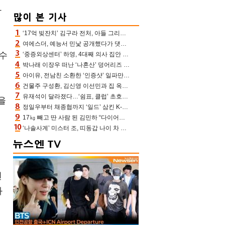
와
‘17억 빚잔치’ 김구라 전처, 아들 그리는 “나 뿐인데” 친엄마 챙기는 효심 눈길
여에스더, 예능서 민낯 공개했다가 댓글에 충격 “눈 왜 저렇게 처졌냐고”(에스더TV)
루수
‘중증외상센터’ 하영, 4대째 의사 집안 인증 “증조부, 고종 황제 진료”(옥문아)[어제TV]
박나래 이장우 떠난 ‘나혼산’ 덩어리즈 왔다, 1인 1케이크에 팜유 전현무 충격[어제TV]
아이유, 전남친 소환한 ‘인증샷’ 일파만파 속…남사친 변우석 선물도 남겼나 ‘훈훈’
건물주 구성환, 김신영 이선민과 집 옥상서 41만원 한우 파티 “화력이 성화봉송”(나혼산)
유재석이 달라졌다…‘쉼표, 클럽’ 초호화 코스에 주우재도 감탄 (놀면 뭐하니?)
진을
정일우부터 채종협까지 ‘일드’ 삼킨 K-배우들의 매서운 돌풍
17㎏ 빼고 딴 사람 된 김민하 “다이어트 화제돼 깜짝, 이럴 일인가”(전현무계획4)[어제TV]
‘나솔사계’ 미스터 조, 띠동갑 나이 차 고백…3MC ‘말잇못’
런
와