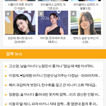
샤를리즈 테론, 독보적
트리플에스 김채연, 개
트리플에스 김채연, 서
인 귀걸이..
그맨 김규..
울월드컵..
정은채, 화사한 명사수
하지원, 한국 배우 최초
엔믹스 설윤 ‘눈부신 미
[포토엔H..
MLB 시..
소’[포..
깜짝 뉴스
고소영, 낮술 마시다 노량진서 쫓겨나 “점심 때 4병 마셔”(바..
이정재, ♥임세령 비키니 인생샷 남겨주는 다정남‥파파라치에 ..
혜리 과감하게 벗었다, 탄수화물 끊고 끈 비니키 소화 ‘역대급..
장원영, 술 마시다 흘러내린 옷자락 깜짝…리즈 갱신한 인형 비..
이동국 딸 재시, 파격 비키니 자태 깜짝…美 명문대 합격 후 리..