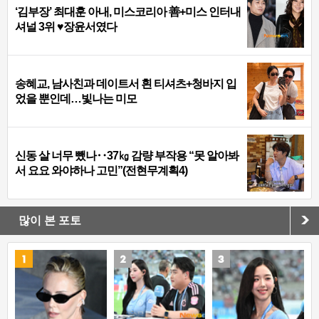
‘김부장’ 최대훈 아내, 미스코리아 善+미스 인터내
셔널 3위 ♥장윤서였다
송혜교, 남사친과 데이트서 흰 티셔츠+청바지 입
었을 뿐인데…빛나는 미모
신동 살 너무 뺐나‥37㎏ 감량 부작용 “못 알아봐
서 요요 와야하나 고민”(전현무계획4)
많이 본 포토