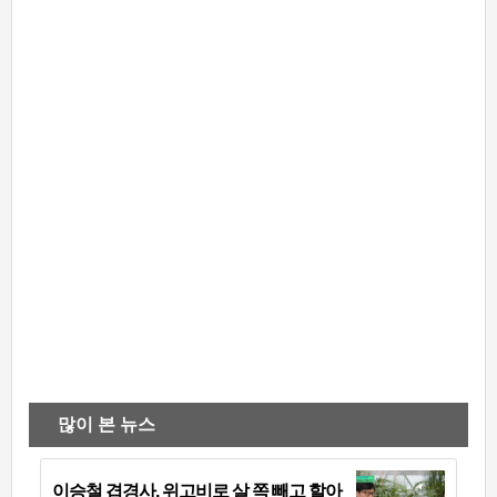
많이 본 뉴스
이승철 겹경사, 위고비로 살 쪽 빼고 할아