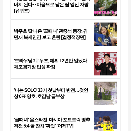
버지 된다‥마음으로 낳은 딸 임신 자랑
(유퀴즈)
박주호 딸 나은 ‘골때녀’ 관중석 등장, 김
민재 복제인간 보고 혼란 [결정적장면]
‘드라우닝 걔’ 우즈, 데뷔 12년만 일냈다…
체조경기장 입성 확정
‘나는 SOLO’ 33기 첫날부터 반전…첫인
상 0표 영호, 호감남 급부상
‘골때녀’ 올스타전, 마시마 포트트릭 맹추
격전 5:4 골 잔치 ‘짜릿’ [어제TV]