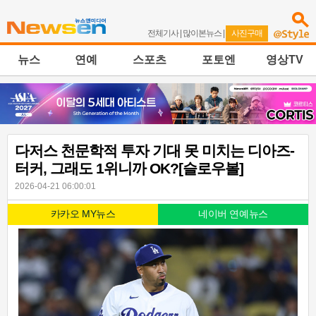
전체기사
|
많이본뉴스
|
사진구매
뉴스
연예
스포츠
포토엔
영상TV
다저스 천문학적 투자 기대 못 미치는 디아즈-
터커, 그래도 1위니까 OK?[슬로우볼]
2026-04-21 06:00:01
카카오 MY뉴스
네이버 연예뉴스