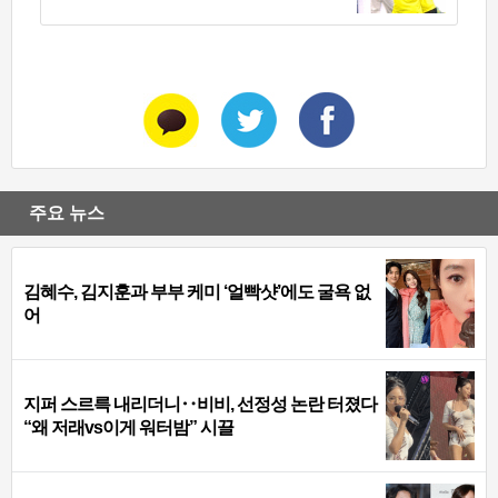
주요 뉴스
김혜수, 김지훈과 부부 케미 ‘얼빡샷’에도 굴욕 없
어
지퍼 스르륵 내리더니‥비비, 선정성 논란 터졌다
“왜 저래vs이게 워터밤” 시끌