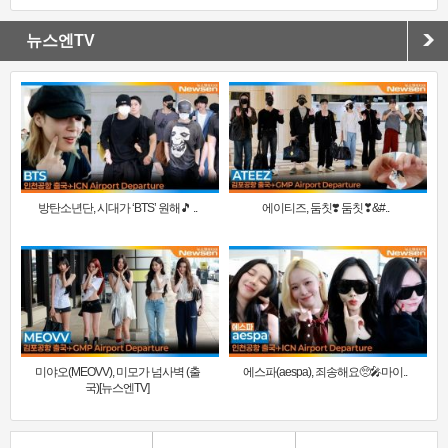
뉴스엔TV
방탄소년단, 시대가 ‘BTS’ 원해🎵 ..
에이티즈, 둠칫❣️ 둠칫❣&#..
미야오(MEOVV), 미모가 넘사벽 (출
에스파(aespa), 죄송해요🥺🎤마이..
국)[뉴스엔TV]