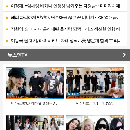
이정재, ♥임세령 비키니 인생샷 남겨주는 다정남‥파파라치에 ..
혜리 과감하게 벗었다, 탄수화물 끊고 끈 비니키 소화 ‘역대급..
장원영, 술 마시다 흘러내린 옷자락 깜짝…리즈 갱신한 인형 비..
이동국 딸 재시, 파격 비키니 자태 깜짝…美 명문대 합격 후 리..
뉴스엔TV
방탄소년단, 시대가 ‘BTS’ 원해🎵 ..
에이티즈, 둠칫❣️ 둠칫❣&#..