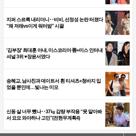
지퍼 스르륵 내리더니‥비비, 선정성 논란 터졌다
“왜 저래vs이게 워터밤” 시끌
‘김부장’ 최대훈 아내, 미스코리아 善+미스 인터내
셔널 3위 ♥장윤서였다
송혜교, 남사친과 데이트서 흰 티셔츠+청바지 입
었을 뿐인데…빛나는 미모
신동 살 너무 뺐나‥37㎏ 감량 부작용 “못 알아봐
서 요요 와야하나 고민”(전현무계획4)