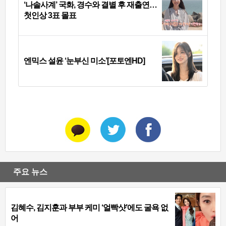
‘나솔사계’ 국화, 경수와 결별 후 재출연…
첫인상 3표 몰표
엔믹스 설윤 ‘눈부신 미소’[포토엔HD]
주요 뉴스
김혜수, 김지훈과 부부 케미 ‘얼빡샷’에도 굴욕 없
어