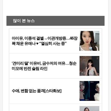
많이 본 뉴스
아이유, 이종석 결별→이관개방증…46장
꽉 채운 유애나 ♥ “열심히 사는 중”
‘견미리 딸’ 이유비, 금수저의 여유…청순
미모에 반전 슬림 라인
수애, 변함 없는 품격[스타화보]