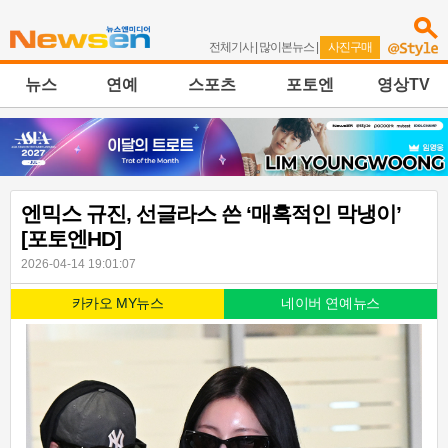
전체기사
|
많이본뉴스
|
사진구매
뉴스
연예
스포츠
포토엔
영상TV
엔믹스 규진, 선글라스 쓴 ‘매혹적인 막냉이’
[포토엔HD]
2026-04-14 19:01:07
카카오 MY뉴스
네이버 연예뉴스