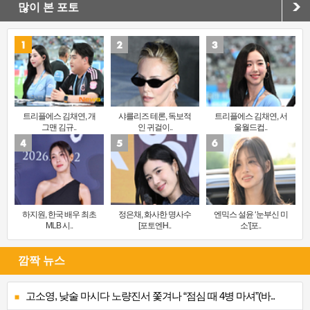
많이 본 포토
트리플에스 김채연, 개
샤를리즈 테론, 독보적
트리플에스 김채연, 서
그맨 김규..
인 귀걸이..
울월드컵..
하지원, 한국 배우 최초
정은채, 화사한 명사수
엔믹스 설윤 ‘눈부신 미
MLB 시..
[포토엔H..
소’[포..
깜짝 뉴스
고소영, 낮술 마시다 노량진서 쫓겨나 “점심 때 4병 마셔”(바..