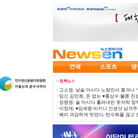
고소영, 낮술 마시다 노량진서 쫓겨나 “점
임신 김민희, 돈 없는 ♥홍상수 불륜 진심
장원영, 술 마시다 흘러내린 옷자락 
이정재, ♥임세령 비키니 인생샷 남겨주
혜리 과감하게 벗었다, 탄수화물 끊고 끈