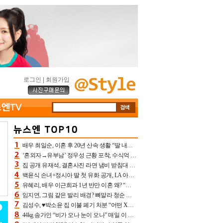
로그인
|
회원가입
배우 최일순, 이혼 후 20년 산속 생활 “딸 내가 버렸다고 원망‥맘 아파”(특종)[어제TV]
‘혼외자→유부남’ 정우성 근황 포착, 수식억 해킹 피해 후배 만났다 “존경하는”
집 공개 유재석, 결혼사진 라면 냄비 받침대 되고 분노‥가족사진도 피해(놀뭐)[어제TV]
백윤식 손녀+정시아 딸 첫 유화 공개, LA 아트쇼→서울국제조각페스타 작가다운 수준급 실력
유혜리, 배우 이근희과 1년 반만 이혼 왜? “식칼 꽂고 의자 던져” 충격 폭로(특종)[어제TV]
임지연, 그림 같은 발리 배경? 뼈말라 청순 비키니 핏에 상대 안 되네
김성수, ♥박소윤 집 이불 폐기 처분 “어떤 X이랑 썼을지 몰라” 질투(신랑수업2)[어제TV]
44kg 송가인 “비가 오나 눈이 오나” 매일 이 운동, 허벅지 근육량 상승+체지방 감소