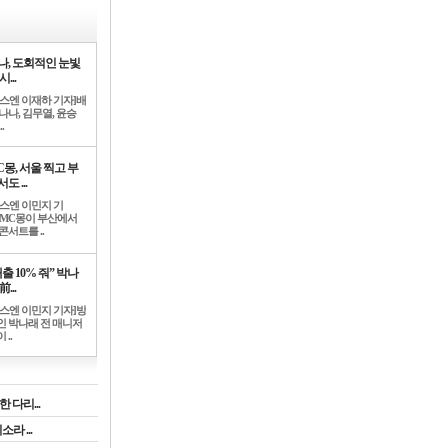
나, 도회적인 눈빛
시...
뉴스엔 이재하 기자]배
나나, 김무열, 윤승
.
C몽, 서울 찍고 부
도 ...
뉴스엔 이민지 기
]MC몽이 부산에서
콘서트를 ..
출 10% 줘” 박나
前...
뉴스엔 이민지 기자]방
인 박나래 전 매니저
 ..
 다리...
라 ...