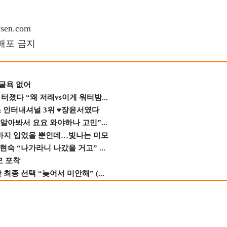
en.com
재배포 금지
 굴욕 없어
졌다 “왜 저래vs이게 워터밤...
스 인터내셔널 3위 ♥장윤서였다
 알아봐서 요요 와야하나 고민”...
바지 입었을 뿐인데…빛나는 미모
숙 “나가라니 나갔을 거고” ...
모 포착
종 선택 “늦어서 미안해” (...