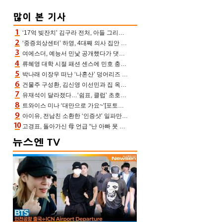
‘17억 빚잔치’ 김구라 전처, 아들 그리는 “나 뿐인데” 친엄마 챙기는 효심 눈길
‘중증외상센터’ 하영, 4대째 의사 집안 인증 “증조부, 고종 황제 진료”(옥문아)[어제TV]
여에스더, 예능서 민낯 공개했다가 댓글에 충격 “눈 왜 저렇게 처졌냐고”(에스더TV)
류혜영 대학 시절 패션 센스에 민호 충격 “레몬색 레깅스에 다리 없는 줄”(나혼산)
박나래 이장우 떠난 ‘나혼산’ 덩어리즈 왔다, 1인 1케이크에 팜유 전현무 충격[어제TV]
건물주 구성환, 김신영 이선민과 집 옥상서 41만원 한우 파티 “화력이 성화봉송”(나혼산)
유재석이 달라졌다…‘쉼표, 클럽’ 초호화 코스에 주우재도 감탄 (놀면 뭐하니?)
트와이스 미나 ‘대만으로 가요~’[포토엔HD]
아이유, 전남친 소환한 ‘인증샷’ 일파만파 속…남사친 변우석 선물도 남겼나 ‘훈훈’
고경표, 돌아가신 母 언급 “난 아빠 못 될 듯” 족보 태운 부친 응원 뭉클(나혼산)