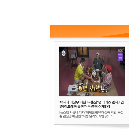
박나래 이장우 떠난 ‘나혼산’ 덩어리즈 왔다, 1인
1케이크에 팜유 전현무 충격[어제TV]
[뉴스엔 서유나 기자]'해체된 팜유 대신해 먹방, 구성
환 김신영 이선민 "식성 달라도 식탐 맞아"'...