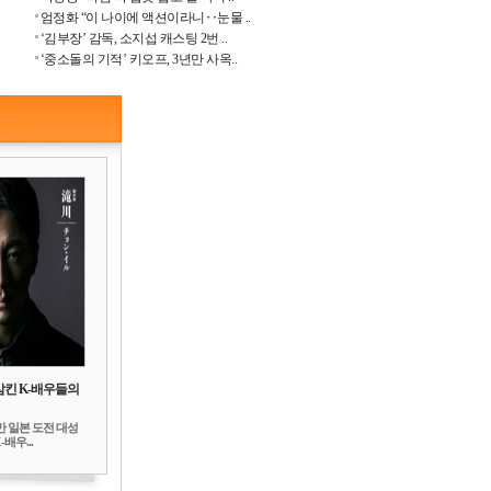
엄정화 “이 나이에 액션이라니‥눈물 ..
‘김부장’ 감독, 소지섭 캐스팅 2번 ..
‘중소돌의 기적’ 키오프, 3년만 사옥..
삼킨 K-배우들의
만 일본 도전 대성
배우...