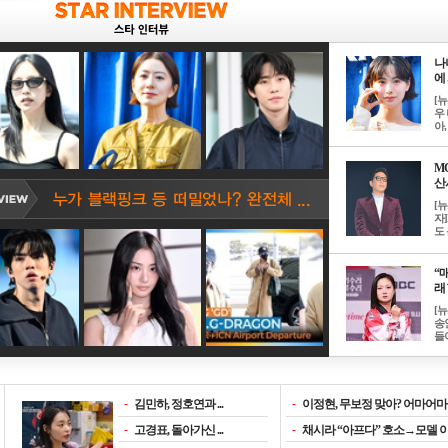
나
에 
[
우 
아, .
M
산서
[
자
도 
“매
래 
[
송
들이
-
김민하, 정호연과 ...
-
이정현, 무보정 맞아? 어마어마한
-
고경표, 돌아가신 ...
-
채시라 “아프다” 호소→모델 이소