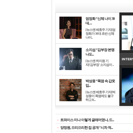
엄정화 “신체 나이 30
대, ...
[뉴스엔 배효주 기자]엄
정화가 30대 초반 신체
나이..
소지섭 “김부장 본명
나도...
[뉴스엔 하지원 기
자]'김부장' 소지섭이 ..
박성웅 “폭염 속 갑옷
입...
[뉴스엔 배효주 기자]박
성웅이 폭염에도 불구
하고 K..
-
트와이스 미나 이렇게 글래머였나, 드...
-
양정원, 으리으리한 집 공개 “시차 적...