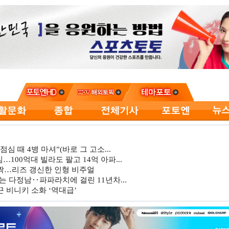
심 때 4병 마셔”(바로 그 고소...
…100억대 빌라도 팔고 14억 아파...
깜짝…리즈 갱신한 인형 비주얼
는 다정남‥파파라치에 걸린 11년차...
 비니키 소화 ‘역대급’