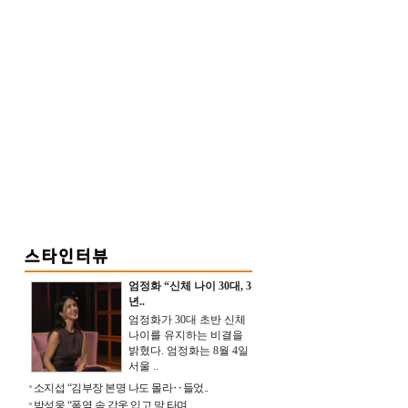
엄정화 “신체 나이 30대, 3
년..
엄정화가 30대 초반 신체
나이를 유지하는 비결을
밝혔다. 엄정화는 8월 4일
서울 ..
소지섭 “김부장 본명 나도 몰라‥들었..
박성웅 “폭염 속 갑옷 입고 말 타며 ..