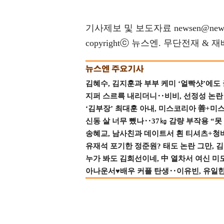
기사제보 및 보도자료 newsen@news
copyrightⓒ 뉴스엔. 무단전재 & 
김혜수, 김지훈과 부부 케미 ‘얼빡샷’에도
지퍼 스르륵 내리더니‥비비, 선정성 논란 터
‘김부장’ 최대훈 아내, 미스코리아 善+미
신동 살 너무 뺐나‥37㎏ 감량 부작용 “못
송혜교, 남사친과 데이트서 흰 티셔츠+청
유재석 포기한 정준원? 태도 논란 그만, 김현
누가 봐도 김희선이네, 中 열차서 여신 미
아나운서♥배우 커플 탄생‥이유빈, 유일한 최