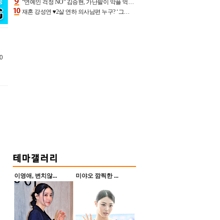
“연예인 걱정 NO” 김승현, 가난팔이 악플 억울할만‥아내+딸과 日 여행
재혼 강성연 ♥2살 연하 의사남편 누구? ‘그알’ 자문의에 훈남 비주얼 초엘리트 스펙 [종합]
0
이영애, 변치않...
미야오 깜찍한 ...