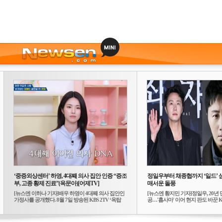
‘중증외상센터’ 하영, 4대째 의사 집안 인증 “증조
정일우부터 채종협까지 ‘일드’ 
부, 고종 황제 진료”(옥문아)[어제TV]
매서운 돌풍
[뉴스엔 이하나 기자]배우 하영이 4대째 의사 집안인
[뉴스엔 황지민 기자]정일우, 20년 
가정사를 공개했다. 8월 7일 방송된 KBS 2TV ‘옥탑
공…'횹사마' 이어 현지 판도 바꾼 K-
방...