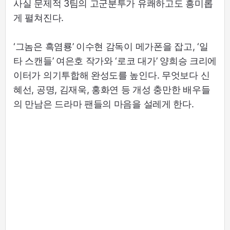
사실 문제적 3팀의 고군분투가 유쾌하고도 흥미롭
게 펼쳐진다.
‘그놈은 흑염룡’ 이수현 감독이 메가폰을 잡고, ‘일
타 스캔들’ 여은호 작가와 ‘로코 대가’ 양희승 크리에
이터가 의기투합해 완성도를 높인다. 무엇보다 신
혜선, 공명, 김재욱, 홍화연 등 개성 충만한 배우들
의 만남은 드라마 팬들의 마음을 설레게 한다.