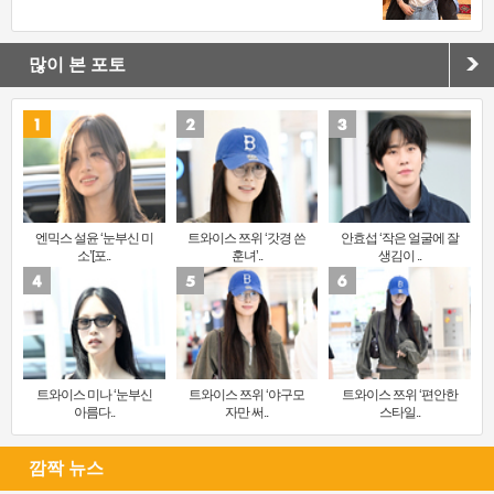
많이 본 포토
엔믹스 설윤 ‘눈부신 미
트와이스 쯔위 ‘갓경 쓴
안효섭 ‘작은 얼굴에 잘
소’[포..
훈녀’..
생김이 ..
트와이스 미나 ‘눈부신
트와이스 쯔위 ‘야구모
트와이스 쯔위 ‘편안한
아름다..
자만 써..
스타일..
깜짝 뉴스