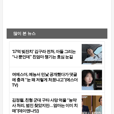
많이 본 뉴스
‘17억 빚잔치’ 김구라 전처, 아들 그리는
“나 뿐인데” 친엄마 챙기는 효심 눈길
여에스더, 예능서 민낯 공개했다가 댓글
에 충격 “눈 왜 저렇게 처졌냐고”(에스더
TV)
김정렬, 친형 군대 구타 사망 억울 “농약
사 처리, 범인 찾았지만…엄마는 이미 치
매”(데이앤나잇)