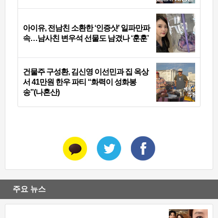
아이유, 전남친 소환한 ‘인증샷’ 일파만파
속…남사친 변우석 선물도 남겼나 ‘훈훈’
건물주 구성환, 김신영 이선민과 집 옥상
서 41만원 한우 파티 “화력이 성화봉
송”(나혼산)
주요 뉴스