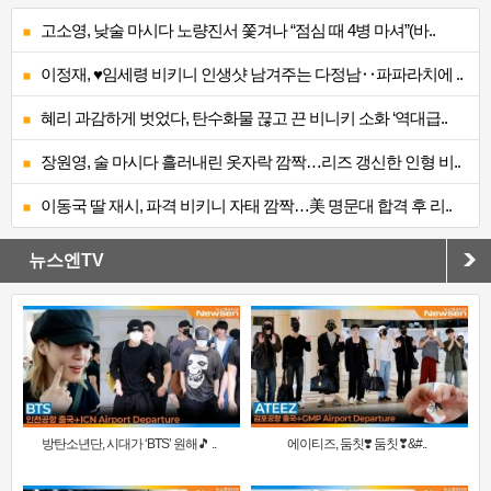
고소영, 낮술 마시다 노량진서 쫓겨나 “점심 때 4병 마셔”(바..
이정재, ♥임세령 비키니 인생샷 남겨주는 다정남‥파파라치에 ..
혜리 과감하게 벗었다, 탄수화물 끊고 끈 비니키 소화 ‘역대급..
장원영, 술 마시다 흘러내린 옷자락 깜짝…리즈 갱신한 인형 비..
이동국 딸 재시, 파격 비키니 자태 깜짝…美 명문대 합격 후 리..
뉴스엔TV
방탄소년단, 시대가 ‘BTS’ 원해🎵 ..
에이티즈, 둠칫❣️ 둠칫❣&#..