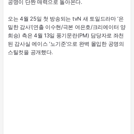
공명이 단짠 매력으로 돌아온다.
오는 4월 25일 첫 방송되는 tvN 새 토일드라마 ‘은
밀한 감사’(연출 이수현/극본 여은호/크리에이터 양
희승) 측은 4월 13일 풍기문란(PM) 담당자로 좌천
된 감사실 에이스 ‘노기준’으로 완벽 몰입한 공명의
스틸컷을 공개했다.