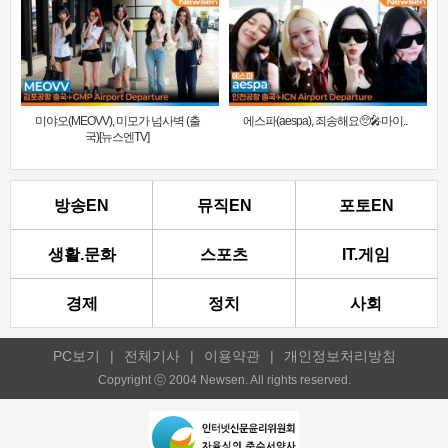
미야오(MEOVV), 미모가 넘사벽 (출
에스파(aespa), 죄송해요🥺🎤마이..
국)[뉴스엔TV]
방송EN
뮤직EN
포토EN
생활.문화
스포츠
IT.게임
경제
정치
사회
PC보기
|
전체기사
|
이용약관
|
개인정보처리방침
Copyright ⓒ 2004 Newsen. All rights reserved.