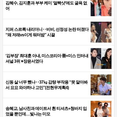
김혜수, 김지훈과 부부 케미 ‘얼빡샷’에도 굴욕 없
어
지퍼 스르륵 내리더니‥비비, 선정성 논란 터졌다
“왜 저래vs이게 워터밤” 시끌
‘김부장’ 최대훈 아내, 미스코리아 善+미스 인터내
셔널 3위 ♥장윤서였다
신동 살 너무 뺐나‥37㎏ 감량 부작용 “못 알아봐
서 요요 와야하나 고민”(전현무계획4)
송혜교, 남사친과 데이트서 흰 티셔츠+청바지 입
었을 뿐인데…빛나는 미모