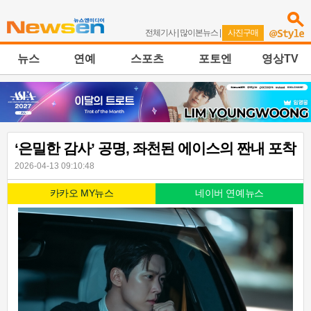
전체기사
|
많이본뉴스
|
사진구매
뉴스
연예
스포츠
포토엔
영상TV
‘은밀한 감사’ 공명, 좌천된 에이스의 짠내 포착
2026-04-13 09:10:48
카카오 MY뉴스
네이버 연예뉴스