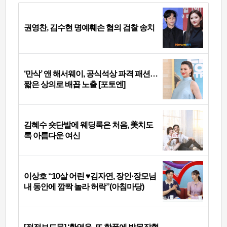
권영찬, 김수현 명예훼손 혐의 검찰 송치
‘만삭’ 앤 해서웨이, 공식석상 파격 패션…
짧은 상의로 배꼽 노출 [포토엔]
김혜수 숏단발에 웨딩룩은 처음, 美치도
록 아름다운 여신
이상호 “10살 어린 ♥김자연, 장인·장모님
내 동안에 깜짝 놀라 허락”(아침마당)