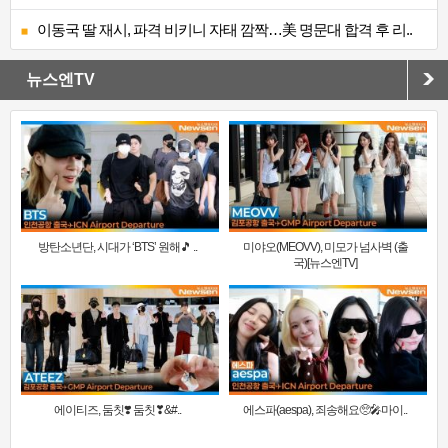
이동국 딸 재시, 파격 비키니 자태 깜짝…美 명문대 합격 후 리..
뉴스엔TV
방탄소년단, 시대가 ‘BTS’ 원해🎵 ..
미야오(MEOVV), 미모가 넘사벽 (출
국)[뉴스엔TV]
에이티즈, 둠칫❣️ 둠칫❣&#..
에스파(aespa), 죄송해요🥺🎤마이..