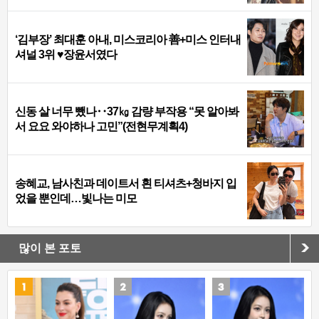
‘김부장’ 최대훈 아내, 미스코리아 善+미스 인터내
셔널 3위 ♥장윤서였다
신동 살 너무 뺐나‥37㎏ 감량 부작용 “못 알아봐
서 요요 와야하나 고민”(전현무계획4)
송혜교, 남사친과 데이트서 흰 티셔츠+청바지 입
었을 뿐인데…빛나는 미모
많이 본 포토