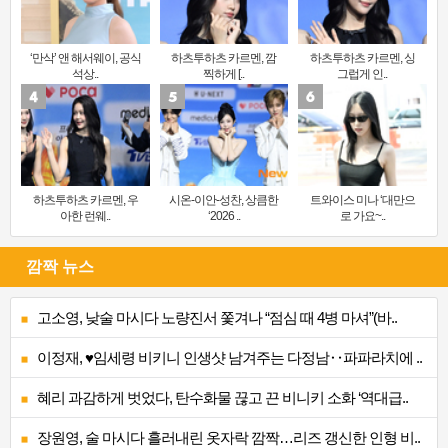
‘만삭’ 앤 해서웨이, 공식
하츠투하츠 카르멘, 깜
하츠투하츠 카르멘, 싱
석상..
찍하게 [..
그럽게 인..
하츠투하츠 카르멘, 우
시온-이안-성찬, 상큼한
트와이스 미나 ‘대만으
아한 런웨..
‘2026 ..
로 가요~..
깜짝 뉴스
고소영, 낮술 마시다 노량진서 쫓겨나 “점심 때 4병 마셔”(바..
이정재, ♥임세령 비키니 인생샷 남겨주는 다정남‥파파라치에 ..
혜리 과감하게 벗었다, 탄수화물 끊고 끈 비니키 소화 ‘역대급..
장원영, 술 마시다 흘러내린 옷자락 깜짝…리즈 갱신한 인형 비..