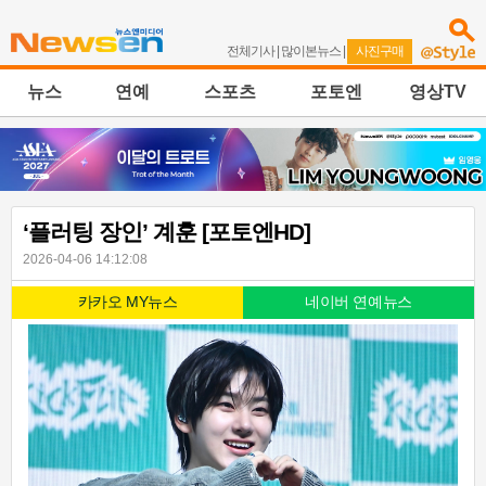
전체기사
|
많이본뉴스
|
사진구매
뉴스
연예
스포츠
포토엔
영상TV
‘플러팅 장인’ 계훈 [포토엔HD]
2026-04-06 14:12:08
카카오 MY뉴스
네이버 연예뉴스