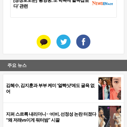
[정정보도문] ‘황영웅, 또 학폭에 발목잡혔
다’ 관련
주요 뉴스
김혜수, 김지훈과 부부 케미 ‘얼빡샷’에도 굴욕 없
어
지퍼 스르륵 내리더니‥비비, 선정성 논란 터졌다
“왜 저래vs이게 워터밤” 시끌