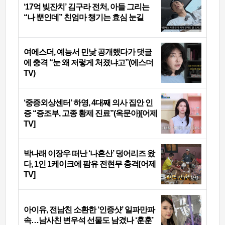
‘17억 빚잔치’ 김구라 전처, 아들 그리는
“나 뿐인데” 친엄마 챙기는 효심 눈길
여에스더, 예능서 민낯 공개했다가 댓글
에 충격 “눈 왜 저렇게 처졌냐고”(에스더
TV)
‘중증외상센터’ 하영, 4대째 의사 집안 인
증 “증조부, 고종 황제 진료”(옥문아)[어제
TV]
박나래 이장우 떠난 ‘나혼산’ 덩어리즈 왔
다, 1인 1케이크에 팜유 전현무 충격[어제
TV]
아이유, 전남친 소환한 ‘인증샷’ 일파만파
속…남사친 변우석 선물도 남겼나 ‘훈훈’