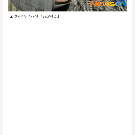
▲ 차은수 /사진=뉴스엔DB