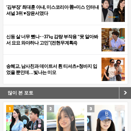
‘김부장’ 최대훈 아내, 미스코리아 善+미스 인터내
셔널 3위 ♥장윤서였다
신동 살 너무 뺐나‥37㎏ 감량 부작용 “못 알아봐
서 요요 와야하나 고민”(전현무계획4)
송혜교, 남사친과 데이트서 흰 티셔츠+청바지 입
었을 뿐인데…빛나는 미모
많이 본 포토