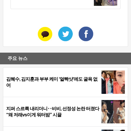
주요 뉴스
김혜수, 김지훈과 부부 케미 ‘얼빡샷’에도 굴욕 없
어
지퍼 스르륵 내리더니‥비비, 선정성 논란 터졌다
“왜 저래vs이게 워터밤” 시끌