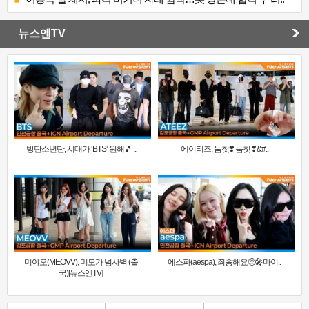
뉴스엔TV
방탄소년단, 시대가 ‘BTS’ 원해🎵 ..
에이티즈, 둠칫❣️ 둠칫❣&#..
미야오(MEOVV), 미모가 넘사벽 (출
에스파(aespa), 죄송해요🥺🎤마이..
국)[뉴스엔TV]