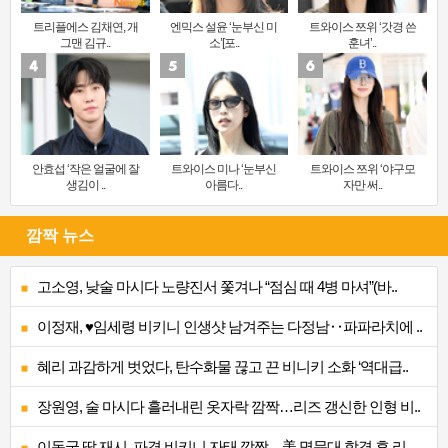
트리플에스 김채연, 개
엔믹스 설윤 ‘눈부신 미
트와이스 쯔위 ‘갓경 쓴
그맨 김규..
소’[포..
훈녀’..
안효섭 ‘작은 얼굴에 잘
트와이스 미나 ‘눈부신
트와이스 쯔위 ‘야구모
생김이 ..
아름다..
자만 써..
깜짝 뉴스
고소영, 낮술 마시다 노량진서 쫓겨나 “점심 때 4병 마셔”(바..
이정재, ♥임세령 비키니 인생샷 남겨주는 다정남‥파파라치에 ..
혜리 과감하게 벗었다, 탄수화물 끊고 끈 비니키 소화 ‘역대급..
장원영, 술 마시다 흘러내린 옷자락 깜짝…리즈 갱신한 인형 비..
이동국 딸 재시, 파격 비키니 자태 깜짝…美 명문대 합격 후 리..