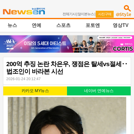
전체기사
|
많이본뉴스
|
사진구매
뉴스
연예
스포츠
포토엔
영상TV
200억 추징 논란 차은우, 쟁점은 탈세vs절세‥
법조인이 바라본 시선
2026-01-24 20:12:47
카카오 MY뉴스
네이버 연예뉴스