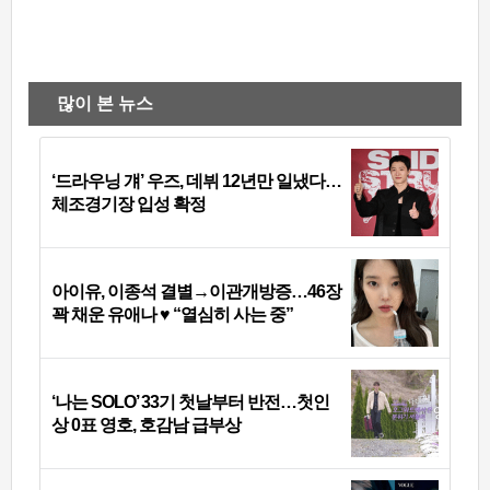
많이 본 뉴스
‘드라우닝 걔’ 우즈, 데뷔 12년만 일냈다…
체조경기장 입성 확정
아이유, 이종석 결별→이관개방증…46장
꽉 채운 유애나 ♥ “열심히 사는 중”
‘나는 SOLO’ 33기 첫날부터 반전…첫인
상 0표 영호, 호감남 급부상