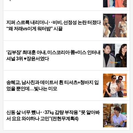
지퍼 스르륵 내리더니‥비비, 선정성 논란 터졌다
“왜 저래vs이게 워터밤” 시끌
‘김부장’ 최대훈 아내, 미스코리아 善+미스 인터내
셔널 3위 ♥장윤서였다
송혜교, 남사친과 데이트서 흰 티셔츠+청바지 입
었을 뿐인데…빛나는 미모
신동 살 너무 뺐나‥37㎏ 감량 부작용 “못 알아봐
서 요요 와야하나 고민”(전현무계획4)