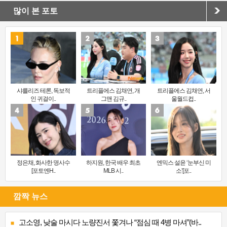
많이 본 포토
샤를리즈 테론, 독보적
트리플에스 김채연, 개
트리플에스 김채연, 서
인 귀걸이..
그맨 김규..
울월드컵..
정은채, 화사한 명사수
하지원, 한국 배우 최초
엔믹스 설윤 ‘눈부신 미
[포토엔H..
MLB 시..
소’[포..
깜짝 뉴스
고소영, 낮술 마시다 노량진서 쫓겨나 “점심 때 4병 마셔”(바..