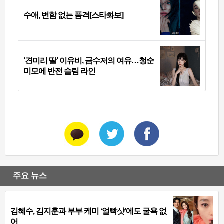
수애, 변함 없는 품격[스타화보]
‘견미리 딸’ 이유비, 금수저의 여유…청순
미모에 반전 슬림 라인
주요 뉴스
김혜수, 김지훈과 부부 케미 ‘얼빡샷’에도 굴욕 없
어