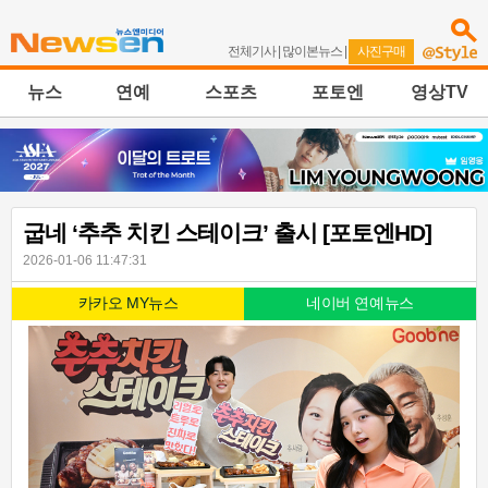
전체기사
|
많이본뉴스
|
사진구매
뉴스
연예
스포츠
포토엔
영상TV
굽네 ‘추추 치킨 스테이크’ 출시 [포토엔HD]
2026-01-06 11:47:31
카카오 MY뉴스
네이버 연예뉴스