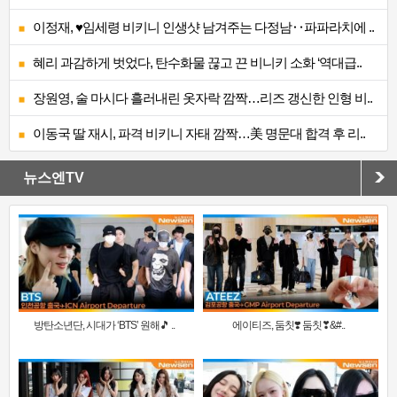
이정재, ♥임세령 비키니 인생샷 남겨주는 다정남‥파파라치에 ..
혜리 과감하게 벗었다, 탄수화물 끊고 끈 비니키 소화 ‘역대급..
장원영, 술 마시다 흘러내린 옷자락 깜짝…리즈 갱신한 인형 비..
이동국 딸 재시, 파격 비키니 자태 깜짝…美 명문대 합격 후 리..
뉴스엔TV
방탄소년단, 시대가 ‘BTS’ 원해🎵 ..
에이티즈, 둠칫❣️ 둠칫❣&#..