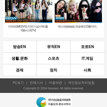
미야오(MEOVV), 미모가 넘사벽 (출
에스파(aespa), 죄송해요🥺🎤마이..
국)[뉴스엔TV]
방송EN
뮤직EN
포토EN
생활.문화
스포츠
IT.게임
경제
정치
사회
PC보기
|
전체기사
|
이용약관
|
개인정보처리방침
Copyright ⓒ 2004 Newsen. All rights reserved.