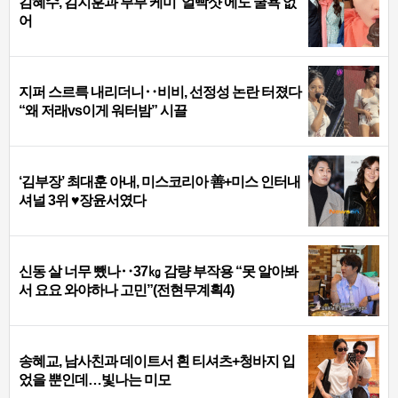
김혜수, 김지훈과 부부 케미 ‘얼빡샷’에도 굴욕 없
어
지퍼 스르륵 내리더니‥비비, 선정성 논란 터졌다
“왜 저래vs이게 워터밤” 시끌
‘김부장’ 최대훈 아내, 미스코리아 善+미스 인터내
셔널 3위 ♥장윤서였다
신동 살 너무 뺐나‥37㎏ 감량 부작용 “못 알아봐
서 요요 와야하나 고민”(전현무계획4)
송혜교, 남사친과 데이트서 흰 티셔츠+청바지 입
었을 뿐인데…빛나는 미모