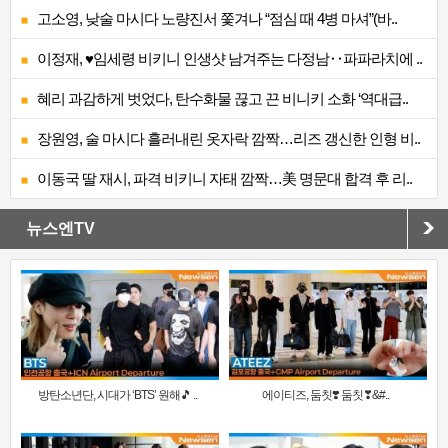
고소영, 낮술 마시다 노량진서 쫓겨나 “점심 때 4병 마셔”(바..
이정재, ♥임세령 비키니 인생샷 남겨주는 다정남‥파파라치에 ..
혜리 과감하게 벗었다, 탄수화물 끊고 끈 비니키 소화 ‘역대급..
장원영, 술 마시다 흘러내린 옷자락 깜짝…리즈 갱신한 인형 비..
이동국 딸 재시, 파격 비키니 자태 깜짝…美 명문대 합격 후 리..
뉴스엔TV
방탄소년단, 시대가 ‘BTS’ 원해🎵 ..
에이티즈, 둠칫❣️ 둠칫❣&#..