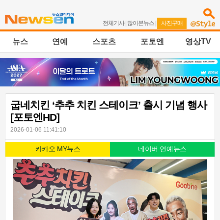
전체기사
|
많이본뉴스
|
사진구매
뉴스
연예
스포츠
포토엔
영상TV
굽네치킨 ‘추추 치킨 스테이크’ 출시 기념 행사
[포토엔HD]
2026-01-06 11:41:10
카카오 MY뉴스
네이버 연예뉴스