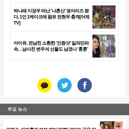
박나래 이장우 떠난 ‘나혼산’ 덩어리즈 왔
다, 1인 1케이크에 팜유 전현무 충격[어제
TV]
아이유, 전남친 소환한 ‘인증샷’ 일파만파
속…남사친 변우석 선물도 남겼나 ‘훈훈’
주요 뉴스