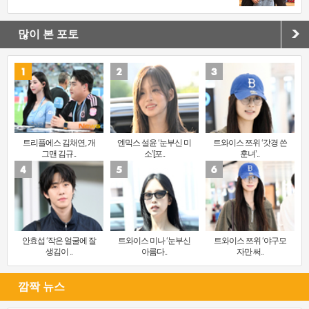
많이 본 포토
트리플에스 김채연, 개
엔믹스 설윤 ‘눈부신 미
트와이스 쯔위 ‘갓경 쓴
그맨 김규..
소’[포..
훈녀’..
안효섭 ‘작은 얼굴에 잘
트와이스 미나 ‘눈부신
트와이스 쯔위 ‘야구모
생김이 ..
아름다..
자만 써..
깜짝 뉴스