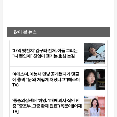
많이 본 뉴스
‘17억 빚잔치’ 김구라 전처, 아들 그리는
“나 뿐인데” 친엄마 챙기는 효심 눈길
여에스더, 예능서 민낯 공개했다가 댓글
에 충격 “눈 왜 저렇게 처졌냐고”(에스더
TV)
‘중증외상센터’ 하영, 4대째 의사 집안 인
증 “증조부, 고종 황제 진료”(옥문아)[어제
TV]