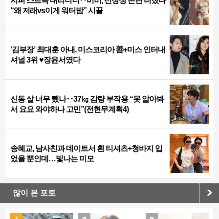
지퍼 스르륵 내리더니‥비비, 선정성 논란 터졌다
“왜 저래vs이게 워터밤” 시끌
‘김부장’ 최대훈 아내, 미스코리아 善+미스 인터내
셔널 3위 ♥장윤서였다
신동 살 너무 뺐나‥37㎏ 감량 부작용 “못 알아봐
서 요요 와야하나 고민”(전현무계획4)
송혜교, 남사친과 데이트서 흰 티셔츠+청바지 입
었을 뿐인데…빛나는 미모
많이 본 포토