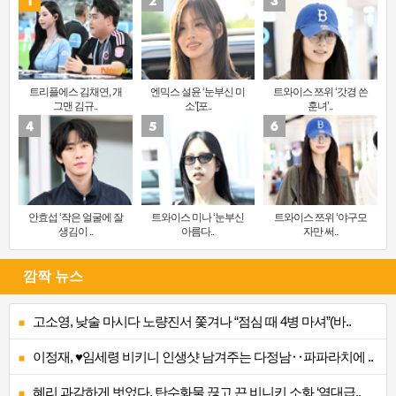
트리플에스 김채연, 개
엔믹스 설윤 ‘눈부신 미
트와이스 쯔위 ‘갓경 쓴
그맨 김규..
소’[포..
훈녀’..
안효섭 ‘작은 얼굴에 잘
트와이스 미나 ‘눈부신
트와이스 쯔위 ‘야구모
생김이 ..
아름다..
자만 써..
깜짝 뉴스
고소영, 낮술 마시다 노량진서 쫓겨나 “점심 때 4병 마셔”(바..
이정재, ♥임세령 비키니 인생샷 남겨주는 다정남‥파파라치에 ..
혜리 과감하게 벗었다, 탄수화물 끊고 끈 비니키 소화 ‘역대급..