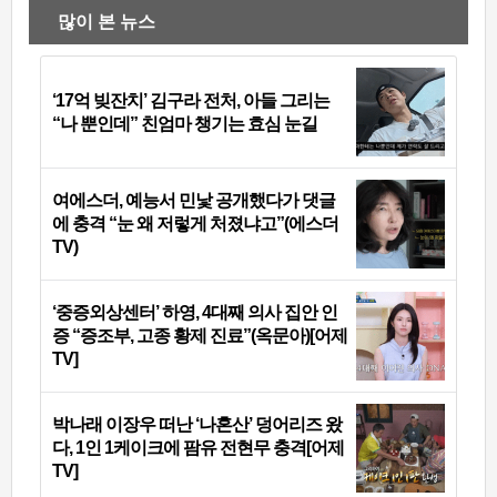
많이 본 뉴스
‘17억 빚잔치’ 김구라 전처, 아들 그리는
“나 뿐인데” 친엄마 챙기는 효심 눈길
여에스더, 예능서 민낯 공개했다가 댓글
에 충격 “눈 왜 저렇게 처졌냐고”(에스더
TV)
‘중증외상센터’ 하영, 4대째 의사 집안 인
증 “증조부, 고종 황제 진료”(옥문아)[어제
TV]
박나래 이장우 떠난 ‘나혼산’ 덩어리즈 왔
다, 1인 1케이크에 팜유 전현무 충격[어제
TV]