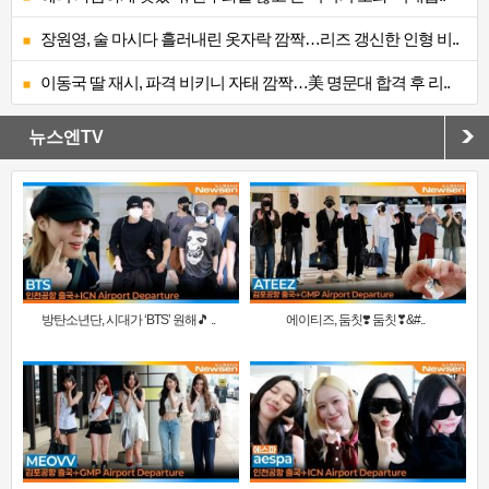
장원영, 술 마시다 흘러내린 옷자락 깜짝…리즈 갱신한 인형 비..
이동국 딸 재시, 파격 비키니 자태 깜짝…美 명문대 합격 후 리..
뉴스엔TV
방탄소년단, 시대가 ‘BTS’ 원해🎵 ..
에이티즈, 둠칫❣️ 둠칫❣&#..