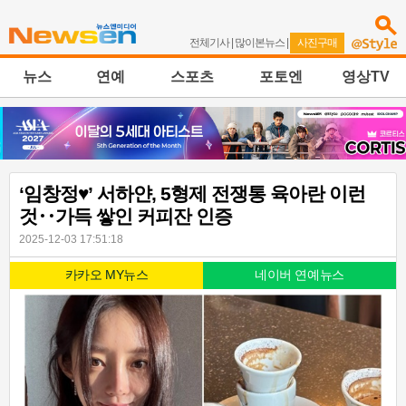
전체기사
|
많이본뉴스
|
사진구매
뉴스
연예
스포츠
포토엔
영상TV
‘임창정♥’ 서하얀, 5형제 전쟁통 육아란 이런
것‥가득 쌓인 커피잔 인증
2025-12-03 17:51:18
카카오 MY뉴스
네이버 연예뉴스