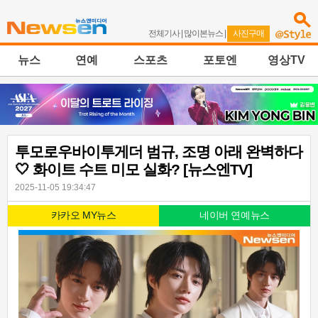
전체기사
|
많이본뉴스
|
사진구매
뉴스
연예
스포츠
포토엔
영상TV
투모로우바이투게더 범규, 조명 아래 완벽하다
🤍 화이트 수트 미모 실화? [뉴스엔TV]
2025-11-05 19:34:47
카카오 MY뉴스
네이버 연예뉴스