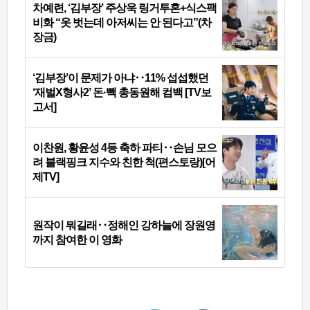
차예련, ‘김부장’ 주상욱 링거투혼+식스팩
비화 “옷 벗는데 아저씨는 안 된다고”(차
장금)
‘김부장’이 문제가 아냐‥11% 섭섭했던
‘재벌X형사2’ 돈·빽 총동원해 컴백 [TV보
고서]
이찬원, 황윤성 4등 축하 파티‥손님 모으
려 블랙핑크 지수와 친한 척(편스토랑)[어
제TV]
원작이 뭐길래‥정해인 강하늘에 장원영
까지 참여한 이 영화