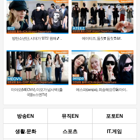
방탄소년단, 시대가 ‘BTS’ 원해🎵 ..
에이티즈, 둠칫❣️ 둠칫❣&#..
미야오(MEOVV), 미모가 넘사벽 (출
에스파(aespa), 죄송해요🥺🎤마이..
국)[뉴스엔TV]
방송EN
뮤직EN
포토EN
생활.문화
스포츠
IT.게임