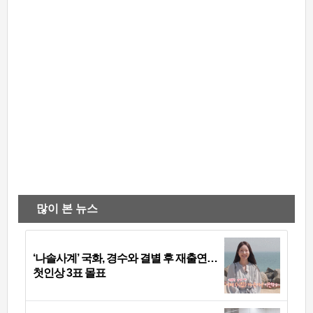
많이 본 뉴스
‘나솔사계’ 국화, 경수와 결별 후 재출연…
첫인상 3표 몰표