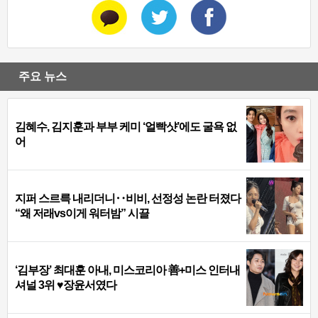
주요 뉴스
김혜수, 김지훈과 부부 케미 ‘얼빡샷’에도 굴욕 없
어
지퍼 스르륵 내리더니‥비비, 선정성 논란 터졌다
“왜 저래vs이게 워터밤” 시끌
‘김부장’ 최대훈 아내, 미스코리아 善+미스 인터내
셔널 3위 ♥장윤서였다