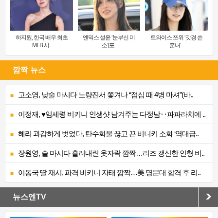
하지원, 한국 배우 최초
엔믹스 설윤 ‘눈부신 미
트와이스 쯔위 ‘갓경 쓴
MLB 시..
소’[포..
훈녀’..
깜짝 뉴스
고소영, 낮술 마시다 노량진서 쫓겨나 “점심 때 4병 마셔”(바..
이정재, ♥임세령 비키니 인생샷 남겨주는 다정남‥파파라치에 ..
혜리 과감하게 벗었다, 탄수화물 끊고 끈 비니키 소화 ‘역대급..
장원영, 술 마시다 흘러내린 옷자락 깜짝…리즈 갱신한 인형 비..
이동국 딸 재시, 파격 비키니 자태 깜짝…美 명문대 합격 후 리..
뉴스엔TV