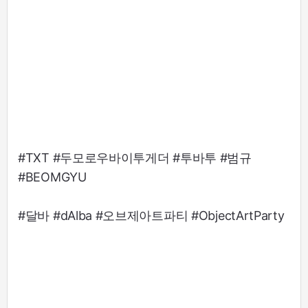
#TXT #두모로우바이투게더 #투바투 #범규
#BEOMGYU
#달바 #dAlba #오브제아트파티 #ObjectArtParty