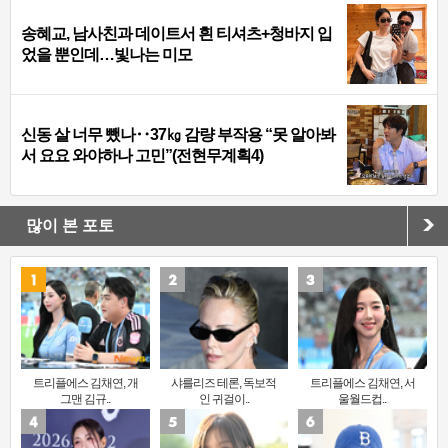
송혜교, 남사친과 데이트서 흰 티셔츠+청바지 입
었을 뿐인데…빛나는 미모
신동 살 너무 뺐나‥37㎏ 감량 부작용 “못 알아봐
서 요요 와야하나 고민”(전현무계획4)
많이 본 포토
트리플에스 김채연, 개
샤를리즈 테론, 독보적
트리플에스 김채연, 서
그맨 김규..
인 귀걸이..
울월드컵..