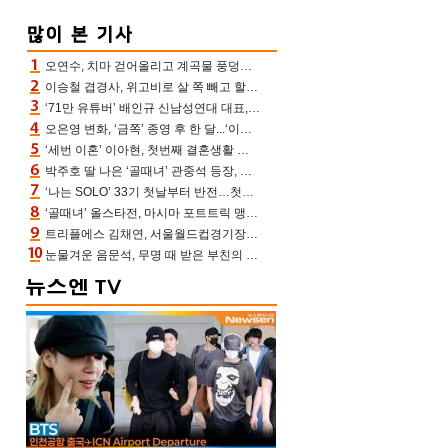
오연수, 치마 걷어올리고 계곡물 풍덩‥무더위 잊은 제주 휴가
이승철 겹경사, 위고비로 살 쪽 빼고 할아버지 된다‥마음으로 낳은 딸 임신 자랑(유퀴즈)
‘71만 유튜버’ 배인규 신남성연대 대표, 오늘(5일) 숨진 채 발견…향년 36세
오은영 변화, ‘금쪽’ 종영 후 한 달...‘이것’ 끊고 살 뺀 모습 포착 “날씬하다!”
‘세번 이혼’ 이아현, 첫번째 결혼생활 떠올리며 눈물 “첫 남편에 미안해”(새롭게하소서)
박주호 딸 나은 ‘골때녀’ 관중석 등장, 김민재 복제인간 보고 혼란 [결정적장면]
‘나는 SOLO’ 33기 첫날부터 반전…첫인상 0표 영호, 호감남 급부상
‘골때녀’ 올스타전, 마시마 포트트릭 맹추격전 5:4 골 잔치 ‘짜릿’ [어제TV]
트리플에스 김채연, 서울월드컵경기장에 뜬 맨시티 여신 [포토엔HD]
눈물겨운 음문석, 무명 때 받은 부친의 전재산→폐암 父 세상 떠나기 전 여행(유퀴즈)[어제TV]