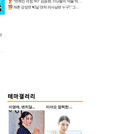
“연예인 걱정 NO” 김승현, 가난팔이 악플 억울할만‥아내+딸과 日 여행
재혼 강성연 ♥2살 연하 의사남편 누구? ‘그알’ 자문의에 훈남 비주얼 초엘리트 스펙 [종합]
0
이영애, 변치않...
미야오 깜찍한 ...