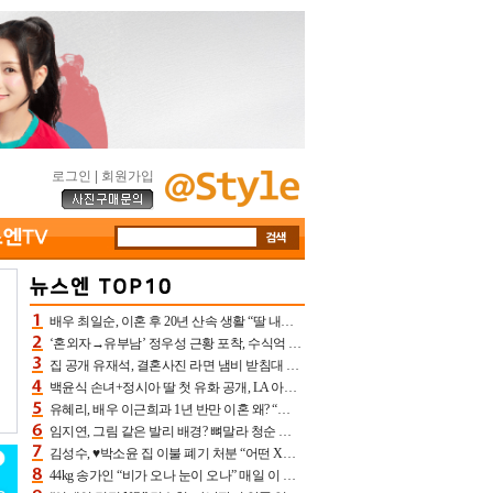
로그인
|
회원가입
배우 최일순, 이혼 후 20년 산속 생활 “딸 내가 버렸다고 원망‥맘 아파”(특종)[어제TV]
‘혼외자→유부남’ 정우성 근황 포착, 수식억 해킹 피해 후배 만났다 “존경하는”
집 공개 유재석, 결혼사진 라면 냄비 받침대 되고 분노‥가족사진도 피해(놀뭐)[어제TV]
백윤식 손녀+정시아 딸 첫 유화 공개, LA 아트쇼→서울국제조각페스타 작가다운 수준급 실력
유혜리, 배우 이근희과 1년 반만 이혼 왜? “식칼 꽂고 의자 던져” 충격 폭로(특종)[어제TV]
임지연, 그림 같은 발리 배경? 뼈말라 청순 비키니 핏에 상대 안 되네
김성수, ♥박소윤 집 이불 폐기 처분 “어떤 X이랑 썼을지 몰라” 질투(신랑수업2)[어제TV]
44kg 송가인 “비가 오나 눈이 오나” 매일 이 운동, 허벅지 근육량 상승+체지방 감소