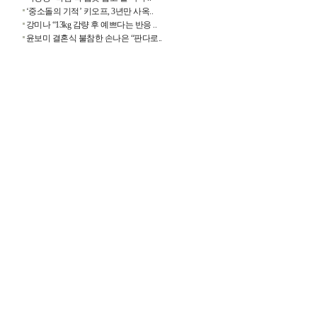
‘중소돌의 기적’ 키오프, 3년만 사옥..
강미나 “13kg 감량 후 예쁘다는 반응 ..
윤보미 결혼식 불참한 손나은 “판다로..