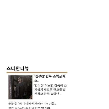
‘김부장’ 감독, 소지섭 캐
스..
'김부장' 이승영 감독이 소
지섭의 새로운 면모를 발
견하고 깜짝 놀랐던 ..
엄정화 “이 나이에 액션이라니‥눈물 ..
박성웅 “폭염 속 갑옷 입고 말 타며 ..