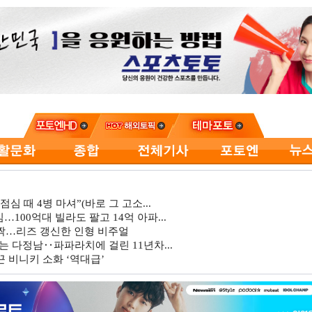
심 때 4병 마셔”(바로 그 고소...
…100억대 빌라도 팔고 14억 아파...
깜짝…리즈 갱신한 인형 비주얼
는 다정남‥파파라치에 걸린 11년차...
 비니키 소화 ‘역대급’