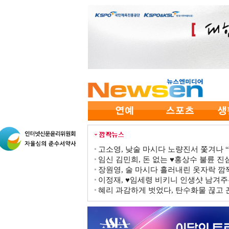
고소영, 낮술 마시다 노량진서 쫓겨나 “점
임신 김민희, 돈 없는 ♥홍상수 불륜 진심
장원영, 술 마시다 흘러내린 옷자락 
이정재, ♥임세령 비키니 인생샷 남겨주
혜리 과감하게 벗었다, 탄수화물 끊고 끈