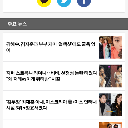
주요 뉴스
김혜수, 김지훈과 부부 케미 ‘얼빡샷’에도 굴욕 없
어
지퍼 스르륵 내리더니‥비비, 선정성 논란 터졌다
“왜 저래vs이게 워터밤” 시끌
‘김부장’ 최대훈 아내, 미스코리아 善+미스 인터내
셔널 3위 ♥장윤서였다