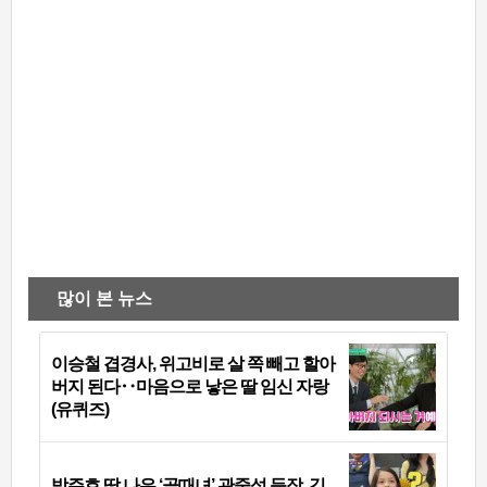
많이 본 뉴스
이승철 겹경사, 위고비로 살 쪽 빼고 할아
버지 된다‥마음으로 낳은 딸 임신 자랑
(유퀴즈)
박주호 딸 나은 ‘골때녀’ 관중석 등장, 김