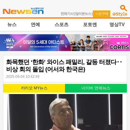
전체기사
|
많이본뉴스
|
사진구매
뉴스
연예
스포츠
포토엔
영상TV
화목했던 ‘한화’ 와이스 패밀리, 갈등 터졌다‥
비상 회의 돌입 (어서와 한국은)
2025-09-04 10:42:49
카카오 MY뉴스
네이버 연예뉴스