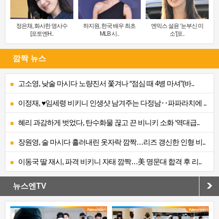
정은채, 화사한 명사수
하지원, 한국 배우 최초
엔믹스 설윤 ‘눈부신 미
[포토엔H..
MLB 시..
소’[포..
깜짝 뉴스
고소영, 낮술 마시다 노량진서 쫓겨나 “점심 때 4병 마셔”(바..
이정재, ♥임세령 비키니 인생샷 남겨주는 다정남‥파파라치에 ..
혜리 과감하게 벗었다, 탄수화물 끊고 끈 비니키 소화 ‘역대급..
장원영, 술 마시다 흘러내린 옷자락 깜짝…리즈 갱신한 인형 비..
이동국 딸 재시, 파격 비키니 자태 깜짝…美 명문대 합격 후 리..
뉴스엔TV