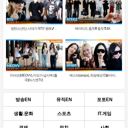
방탄소년단, 시대가 ‘BTS’ 원해🎵 ..
에이티즈, 둠칫❣️ 둠칫❣&#..
미야오(MEOVV), 미모가 넘사벽 (출
에스파(aespa), 죄송해요🥺🎤마이..
국)[뉴스엔TV]
방송EN
뮤직EN
포토EN
생활.문화
스포츠
IT.게임
경제
정치
사회