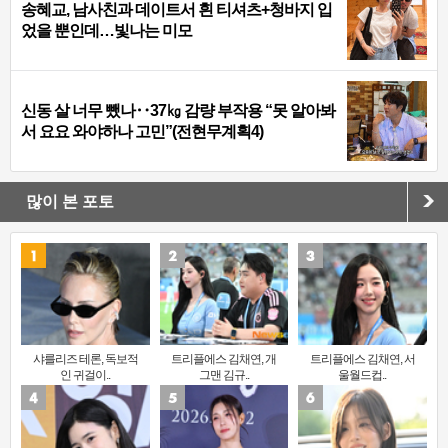
송혜교, 남사친과 데이트서 흰 티셔츠+청바지 입
었을 뿐인데…빛나는 미모
신동 살 너무 뺐나‥37㎏ 감량 부작용 “못 알아봐
서 요요 와야하나 고민”(전현무계획4)
많이 본 포토
샤를리즈 테론, 독보적
트리플에스 김채연, 개
트리플에스 김채연, 서
인 귀걸이..
그맨 김규..
울월드컵..