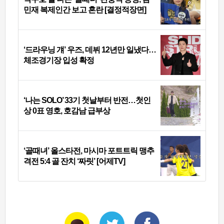
민재 복제인간 보고 혼란 [결정적장면]
‘드라우닝 걔’ 우즈, 데뷔 12년만 일냈다…
체조경기장 입성 확정
‘나는 SOLO’ 33기 첫날부터 반전…첫인
상 0표 영호, 호감남 급부상
‘골때녀’ 올스타전, 마시마 포트트릭 맹추
격전 5:4 골 잔치 ‘짜릿’ [어제TV]