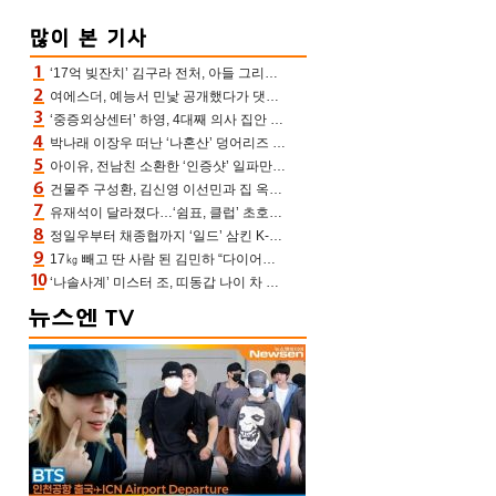
‘17억 빚잔치’ 김구라 전처, 아들 그리는 “나 뿐인데” 친엄마 챙기는 효심 눈길
여에스더, 예능서 민낯 공개했다가 댓글에 충격 “눈 왜 저렇게 처졌냐고”(에스더TV)
‘중증외상센터’ 하영, 4대째 의사 집안 인증 “증조부, 고종 황제 진료”(옥문아)[어제TV]
박나래 이장우 떠난 ‘나혼산’ 덩어리즈 왔다, 1인 1케이크에 팜유 전현무 충격[어제TV]
아이유, 전남친 소환한 ‘인증샷’ 일파만파 속…남사친 변우석 선물도 남겼나 ‘훈훈’
건물주 구성환, 김신영 이선민과 집 옥상서 41만원 한우 파티 “화력이 성화봉송”(나혼산)
유재석이 달라졌다…‘쉼표, 클럽’ 초호화 코스에 주우재도 감탄 (놀면 뭐하니?)
정일우부터 채종협까지 ‘일드’ 삼킨 K-배우들의 매서운 돌풍
17㎏ 빼고 딴 사람 된 김민하 “다이어트 화제돼 깜짝, 이럴 일인가”(전현무계획4)[어제TV]
‘나솔사계’ 미스터 조, 띠동갑 나이 차 고백…3MC ‘말잇못’