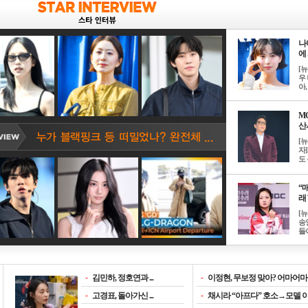
나
에 
[
우 
아, .
M
산서
[
자
도 
“매
래 
[
송
들이
-
김민하, 정호연과 ...
-
이정현, 무보정 맞아? 어마어마한
-
고경표, 돌아가신 ...
-
채시라 “아프다” 호소→모델 이소