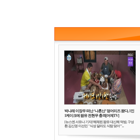
박나래 이장우 떠난 ‘나혼산’ 덩어리즈 왔다, 1인
1케이크에 팜유 전현무 충격[어제TV]
[뉴스엔 서유나 기자]'해체된 팜유 대신해 먹방, 구성
환 김신영 이선민 "식성 달라도 식탐 맞아"'...