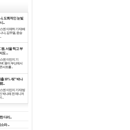
나, 도회적인 눈빛
시...
뉴스엔 이재하 기자]배
나나, 김무열, 윤승
.
C몽, 서울 찍고 부
도 ...
뉴스엔 이민지 기
]MC몽이 부산에서
콘서트를 ..
출 10% 줘” 박나
前...
뉴스엔 이민지 기자]방
인 박나래 전 매니저
 ..
 다리...
라 ...