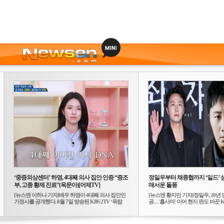
‘중증외상센터’ 하영, 4대째 의사 집안 인증 “증조
정일우부터 채종협까지 ‘일드’ 
부, 고종 황제 진료”(옥문아)[어제TV]
매서운 돌풍
[뉴스엔 이하나 기자]배우 하영이 4대째 의사 집안인
[뉴스엔 황지민 기자]정일우, 20년 
가정사를 공개했다. 8월 7일 방송된 KBS 2TV ‘옥탑
공…'횹사마' 이어 현지 판도 바꾼 K-
방...