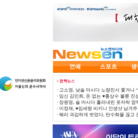
고소영, 낮술 마시다 노량진서 쫓겨나 “점
임신 김민희, 돈 없는 ♥홍상수 불륜 진심
장원영, 술 마시다 흘러내린 옷자락 
이정재, ♥임세령 비키니 인생샷 남겨주
혜리 과감하게 벗었다, 탄수화물 끊고 끈