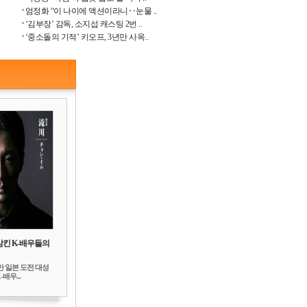
엄정화 “이 나이에 액션이라니‥눈물 ..
‘김부장’ 감독, 소지섭 캐스팅 2번 ..
‘중소돌의 기적’ 키오프, 3년만 사옥..
삼킨 K-배우들의
만 일본 도전 대성
배우...