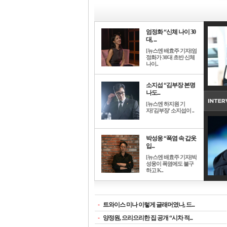
엄정화 “신체 나이 30
대, ...
[뉴스엔 배효주 기자]엄
정화가 30대 초반 신체
나이..
소지섭 “김부장 본명
나도...
[뉴스엔 하지원 기
자]'김부장' 소지섭이 ..
박성웅 “폭염 속 갑옷
입...
[뉴스엔 배효주 기자]박
성웅이 폭염에도 불구
하고 K..
-
트와이스 미나 이렇게 글래머였나, 드...
-
양정원, 으리으리한 집 공개 “시차 적...