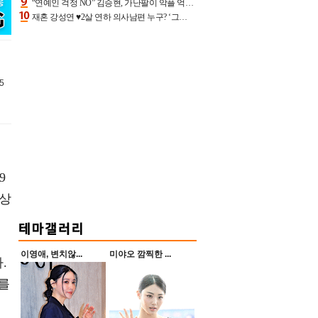
“연예인 걱정 NO” 김승현, 가난팔이 악플 억울할만‥아내+딸과 日 여행
재혼 강성연 ♥2살 연하 의사남편 누구? ‘그알’ 자문의에 훈남 비주얼 초엘리트 스펙 [종합]
5
9
 상
이영애, 변치않...
미야오 깜찍한 ...
.
위를
주