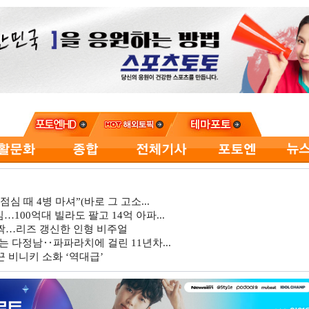
심 때 4병 마셔”(바로 그 고소...
…100억대 빌라도 팔고 14억 아파...
깜짝…리즈 갱신한 인형 비주얼
는 다정남‥파파라치에 걸린 11년차...
 비니키 소화 ‘역대급’