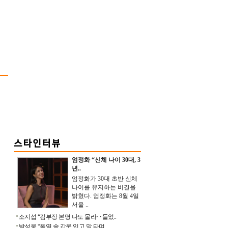
엄정화 “신체 나이 30대, 3
년..
엄정화가 30대 초반 신체
나이를 유지하는 비결을
밝혔다. 엄정화는 8월 4일
서울 ..
소지섭 “김부장 본명 나도 몰라‥들었..
박성웅 “폭염 속 갑옷 입고 말 타며 ..