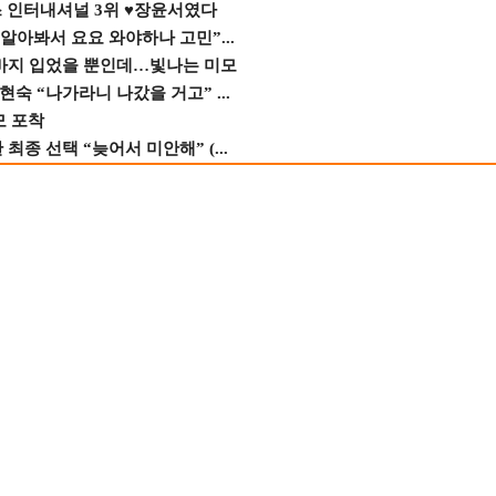
스 인터내셔널 3위 ♥장윤서였다
 알아봐서 요요 와야하나 고민”...
바지 입었을 뿐인데…빛나는 미모
숙 “나가라니 나갔을 거고” ...
모 포착
종 선택 “늦어서 미안해” (...