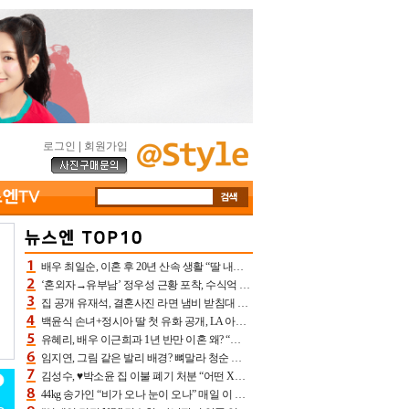
로그인
|
회원가입
배우 최일순, 이혼 후 20년 산속 생활 “딸 내가 버렸다고 원망‥맘 아파”(특종)[어제TV]
‘혼외자→유부남’ 정우성 근황 포착, 수식억 해킹 피해 후배 만났다 “존경하는”
집 공개 유재석, 결혼사진 라면 냄비 받침대 되고 분노‥가족사진도 피해(놀뭐)[어제TV]
백윤식 손녀+정시아 딸 첫 유화 공개, LA 아트쇼→서울국제조각페스타 작가다운 수준급 실력
유혜리, 배우 이근희과 1년 반만 이혼 왜? “식칼 꽂고 의자 던져” 충격 폭로(특종)[어제TV]
임지연, 그림 같은 발리 배경? 뼈말라 청순 비키니 핏에 상대 안 되네
김성수, ♥박소윤 집 이불 폐기 처분 “어떤 X이랑 썼을지 몰라” 질투(신랑수업2)[어제TV]
44kg 송가인 “비가 오나 눈이 오나” 매일 이 운동, 허벅지 근육량 상승+체지방 감소