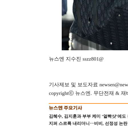
뉴스엔 지수진 sszz801@
기사제보 및 보도자료 newsen@news
copyrightⓒ 뉴스엔. 무단전재 & 
김혜수, 김지훈과 부부 케미 ‘얼빡샷’에도
지퍼 스르륵 내리더니‥비비, 선정성 논란 터