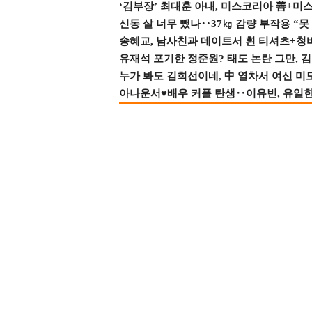
‘김부장’ 최대훈 아내, 미스코리아 善+미
신동 살 너무 뺐나‥37㎏ 감량 부작용 “못
송혜교, 남사친과 데이트서 흰 티셔츠+청
유재석 포기한 정준원? 태도 논란 그만, 김현
누가 봐도 김희선이네, 中 열차서 여신 미
아나운서♥배우 커플 탄생‥이유빈, 유일한 최