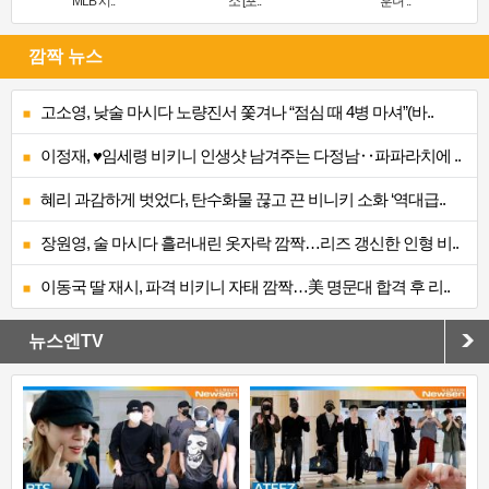
MLB 시..
소’[포..
훈녀’..
깜짝 뉴스
고소영, 낮술 마시다 노량진서 쫓겨나 “점심 때 4병 마셔”(바..
이정재, ♥임세령 비키니 인생샷 남겨주는 다정남‥파파라치에 ..
혜리 과감하게 벗었다, 탄수화물 끊고 끈 비니키 소화 ‘역대급..
장원영, 술 마시다 흘러내린 옷자락 깜짝…리즈 갱신한 인형 비..
이동국 딸 재시, 파격 비키니 자태 깜짝…美 명문대 합격 후 리..
뉴스엔TV