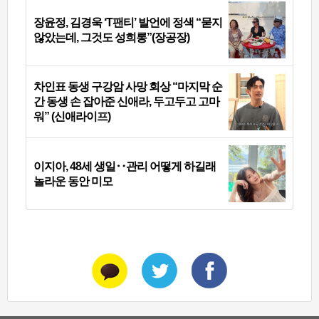
장윤정, 김경욱 ‘T팬티’ 발언에 정색 “묻지
않았는데, 그것도 성희롱”(장공장)
차인표 동생 구강암 사망 회상 “마지막 순
간 동생 손 잡아준 신애라, 두고두고 고마
워” (신애라이프)
이지아, 48세 생일‥관리 어떻게 하길래
놀라운 동안 미모