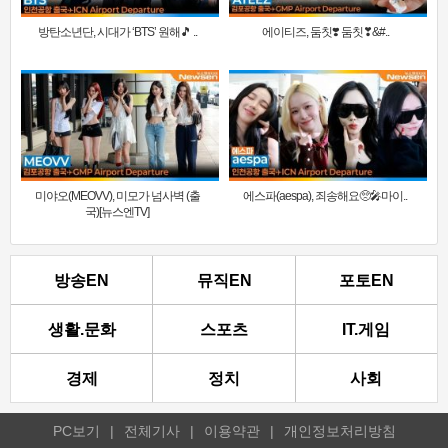
방탄소년단, 시대가 ‘BTS’ 원해🎵 ..
에이티즈, 둠칫❣️ 둠칫❣&#..
미야오(MEOVV), 미모가 넘사벽 (출
에스파(aespa), 죄송해요🥺🎤마이..
국)[뉴스엔TV]
방송EN
뮤직EN
포토EN
생활.문화
스포츠
IT.게임
경제
정치
사회
PC보기
|
전체기사
|
이용약관
|
개인정보처리방침