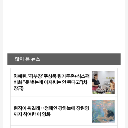
많이 본 뉴스
차예련, ‘김부장’ 주상욱 링거투혼+식스팩
비화 “옷 벗는데 아저씨는 안 된다고”(차
장금)
원작이 뭐길래‥정해인 강하늘에 장원영
까지 참여한 이 영화