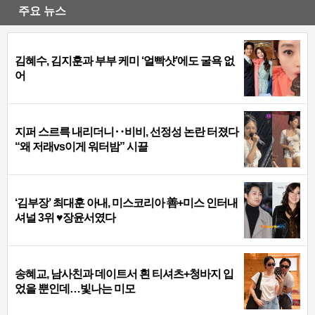
주요 뉴스
김혜수, 김지훈과 부부 케미 ‘얼빡샷’에도 굴욕 없
어
지퍼 스르륵 내리더니‥비비, 선정성 논란 터졌다
“왜 저래vs이게 워터밤” 시끌
‘김부장’ 최대훈 아내, 미스코리아 善+미스 인터내
셔널 3위 ♥장윤서였다
송혜교, 남사친과 데이트서 흰 티셔츠+청바지 입
었을 뿐인데…빛나는 미모