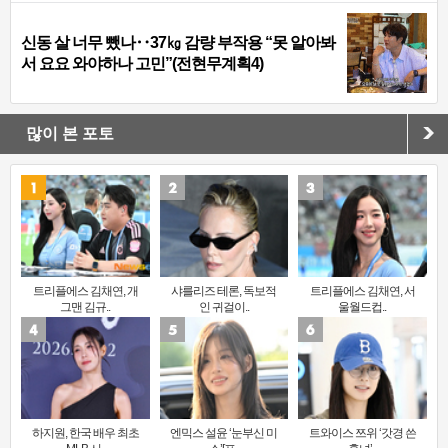
신동 살 너무 뺐나‥37㎏ 감량 부작용 “못 알아봐
서 요요 와야하나 고민”(전현무계획4)
많이 본 포토
트리플에스 김채연, 개
샤를리즈 테론, 독보적
트리플에스 김채연, 서
그맨 김규..
인 귀걸이..
울월드컵..
하지원, 한국 배우 최초
엔믹스 설윤 ‘눈부신 미
트와이스 쯔위 ‘갓경 쓴