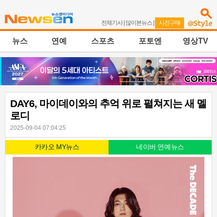
전체기사
|
많이본뉴스
|
사진구매
뉴스
연예
스포츠
포토엔
영상TV
DAY6, 마이데이와의 추억 위로 펼쳐지는 새 멜
로디
2025-09-04 07:04:25
카카오 MY뉴스
네이버 연예뉴스