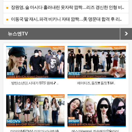
장원영, 술 마시다 흘러내린 옷자락 깜짝…리즈 갱신한 인형 비..
이동국 딸 재시, 파격 비키니 자태 깜짝…美 명문대 합격 후 리..
뉴스엔TV
방탄소년단, 시대가 ‘BTS’ 원해🎵 ..
에이티즈, 둠칫❣️ 둠칫❣&#..
미야오(MEOVV), 미모가 넘사벽 (출
에스파(aespa), 죄송해요🥺🎤마이..