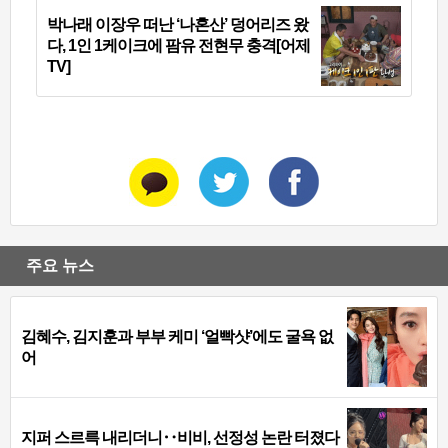
박나래 이장우 떠난 ‘나혼산’ 덩어리즈 왔
다, 1인 1케이크에 팜유 전현무 충격[어제
TV]
주요 뉴스
김혜수, 김지훈과 부부 케미 ‘얼빡샷’에도 굴욕 없
어
지퍼 스르륵 내리더니‥비비, 선정성 논란 터졌다