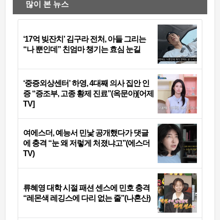
많이 본 뉴스
‘17억 빚잔치’ 김구라 전처, 아들 그리는
“나 뿐인데” 친엄마 챙기는 효심 눈길
‘중증외상센터’ 하영, 4대째 의사 집안 인
증 “증조부, 고종 황제 진료”(옥문아)[어제
TV]
여에스더, 예능서 민낯 공개했다가 댓글
에 충격 “눈 왜 저렇게 처졌냐고”(에스더
TV)
류혜영 대학 시절 패션 센스에 민호 충격
“레몬색 레깅스에 다리 없는 줄”(나혼산)