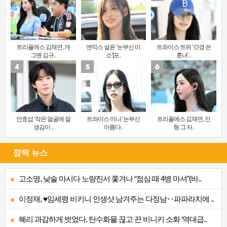
트리플에스 김채연, 개
엔믹스 설윤 ‘눈부신 미
트와이스 쯔위 ‘갓경 쓴
그맨 김규..
소’[포..
훈녀’..
안효섭 ‘작은 얼굴에 잘
트와이스 미나 ‘눈부신
트리플에스 김채연, 인
생김이 ..
아름다..
형 그 자..
깜짝 뉴스
고소영, 낮술 마시다 노량진서 쫓겨나 “점심 때 4병 마셔”(바..
이정재, ♥임세령 비키니 인생샷 남겨주는 다정남‥파파라치에 ..
혜리 과감하게 벗었다, 탄수화물 끊고 끈 비니키 소화 ‘역대급..