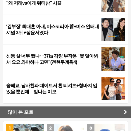
“왜 저래vs이게 워터밤” 시끌
‘김부장’ 최대훈 아내, 미스코리아 善+미스 인터내
셔널 3위 ♥장윤서였다
신동 살 너무 뺐나‥37㎏ 감량 부작용 “못 알아봐
서 요요 와야하나 고민”(전현무계획4)
송혜교, 남사친과 데이트서 흰 티셔츠+청바지 입
었을 뿐인데…빛나는 미모
많이 본 포토