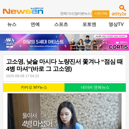
전체기사
|
많이본뉴스
|
사진구매
뉴스
연예
스포츠
포토엔
영상TV
고소영, 낮술 마시다 노량진서 쫓겨나 “점심 때
4병 마셔”(바로 그 고소영)
2025-08-08 17:04:22
카카오 MY뉴스
네이버 연예뉴스