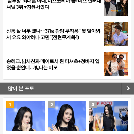
‘김부장’ 최대훈 아내, 미스코리아 善+미스 인터내
셔널 3위 ♥장윤서였다
신동 살 너무 뺐나‥37㎏ 감량 부작용 “못 알아봐
서 요요 와야하나 고민”(전현무계획4)
송혜교, 남사친과 데이트서 흰 티셔츠+청바지 입
었을 뿐인데…빛나는 미모
많이 본 포토