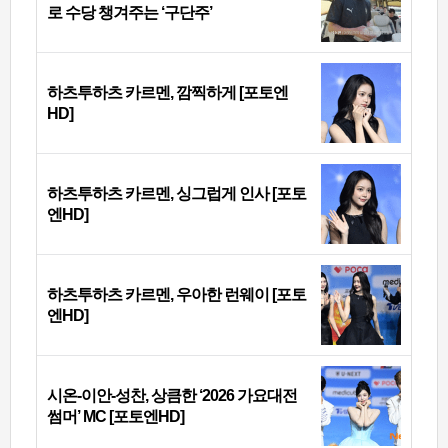
로 수당 챙겨주는 ‘구단주’
하츠투하츠 카르멘, 깜찍하게 [포토엔
HD]
하츠투하츠 카르멘, 싱그럽게 인사 [포토
엔HD]
하츠투하츠 카르멘, 우아한 런웨이 [포토
엔HD]
시온-이안-성찬, 상큼한 ‘2026 가요대전
썸머’ MC [포토엔HD]