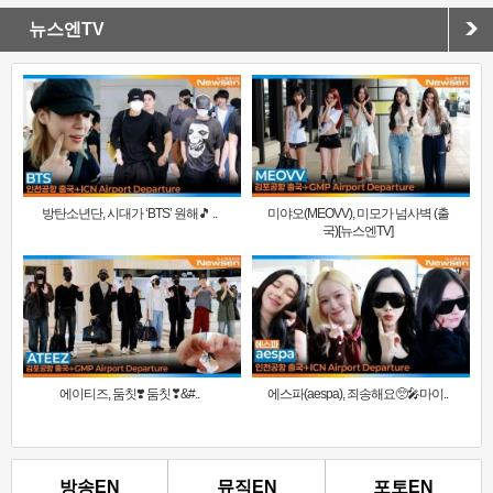
뉴스엔TV
방탄소년단, 시대가 ‘BTS’ 원해🎵 ..
미야오(MEOVV), 미모가 넘사벽 (출
국)[뉴스엔TV]
에이티즈, 둠칫❣️ 둠칫❣&#..
에스파(aespa), 죄송해요🥺🎤마이..
방송EN
뮤직EN
포토EN