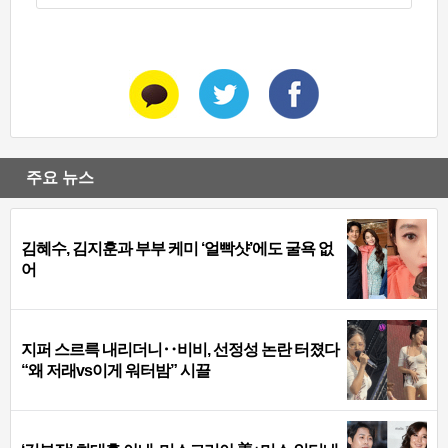
주요 뉴스
김혜수, 김지훈과 부부 케미 ‘얼빡샷’에도 굴욕 없
어
지퍼 스르륵 내리더니‥비비, 선정성 논란 터졌다
“왜 저래vs이게 워터밤” 시끌