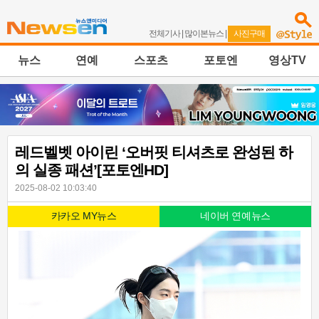
전체기사
|
많이본뉴스
|
사진구매
뉴스
연예
스포츠
포토엔
영상TV
레드벨벳 아이린 ‘오버핏 티셔츠로 완성된 하
의 실종 패션’[포토엔HD]
2025-08-02 10:03:40
카카오 MY뉴스
네이버 연예뉴스