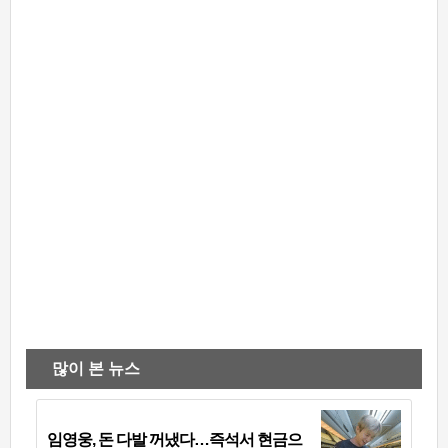
많이 본 뉴스
임영웅, 돈 다발 꺼냈다…즉석서 현금으