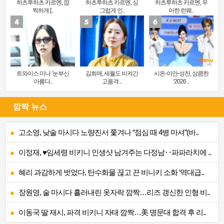
하츠투하츠 카르멘, 깜
하츠투하츠 카르멘, 싱
하츠투하츠 카르멘, 우
찍하게 [..
그럽게 인..
아한 런웨..
트와이스 미나 ‘눈부신
김희애, 세월도 비켜간
시온-이안-성찬, 상큼한
아름다..
고품격 ..
‘2026 ..
깜짝 뉴스
고소영, 낮술 마시다 노량진서 쫓겨나 “점심 때 4병 마셔”(바..
이정재, ♥임세령 비키니 인생샷 남겨주는 다정남‥파파라치에 ..
혜리 과감하게 벗었다, 탄수화물 끊고 끈 비니키 소화 ‘역대급..
장원영, 술 마시다 흘러내린 옷자락 깜짝…리즈 갱신한 인형 비..
이동국 딸 재시, 파격 비키니 자태 깜짝…美 명문대 합격 후 리..