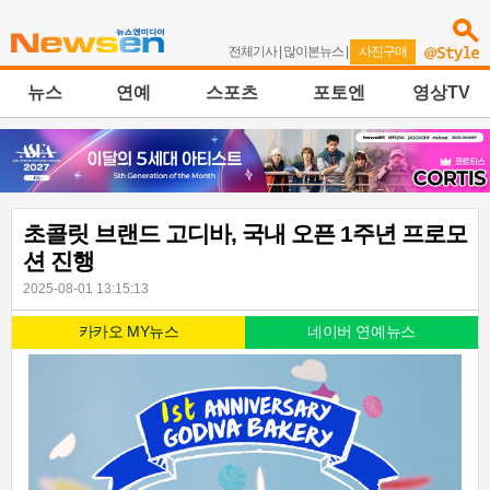
전체기사
|
많이본뉴스
|
사진구매
뉴스
연예
스포츠
포토엔
영상TV
초콜릿 브랜드 고디바, 국내 오픈 1주년 프로모
션 진행
2025-08-01 13:15:13
카카오 MY뉴스
네이버 연예뉴스