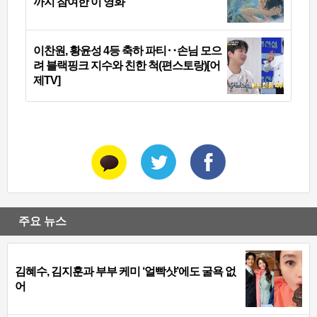
까지 참여한 이 영화
이찬원, 황윤성 4등 축하 파티‥손님 모으
려 블랙핑크 지수와 친한 척(편스토랑)[어
제TV]
주요 뉴스
김혜수, 김지훈과 부부 케미 ‘얼빡샷’에도 굴욕 없
어