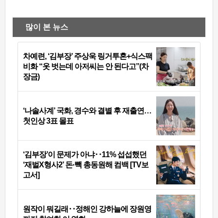
많이 본 뉴스
차예련, ‘김부장’ 주상욱 링거투혼+식스팩
비화 “옷 벗는데 아저씨는 안 된다고”(차
장금)
‘나솔사계’ 국화, 경수와 결별 후 재출연…
첫인상 3표 몰표
‘김부장’이 문제가 아냐‥11% 섭섭했던
‘재벌X형사2’ 돈·빽 총동원해 컴백 [TV보
고서]
원작이 뭐길래‥정해인 강하늘에 장원영