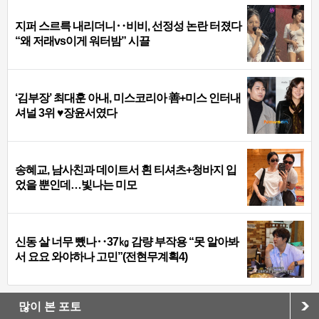
지퍼 스르륵 내리더니‥비비, 선정성 논란 터졌다
“왜 저래vs이게 워터밤” 시끌
‘김부장’ 최대훈 아내, 미스코리아 善+미스 인터내
셔널 3위 ♥장윤서였다
송혜교, 남사친과 데이트서 흰 티셔츠+청바지 입
었을 뿐인데…빛나는 미모
신동 살 너무 뺐나‥37㎏ 감량 부작용 “못 알아봐
서 요요 와야하나 고민”(전현무계획4)
많이 본 포토