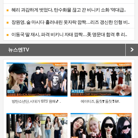
혜리 과감하게 벗었다, 탄수화물 끊고 끈 비니키 소화 ‘역대급..
장원영, 술 마시다 흘러내린 옷자락 깜짝…리즈 갱신한 인형 비..
이동국 딸 재시, 파격 비키니 자태 깜짝…美 명문대 합격 후 리..
뉴스엔TV
방탄소년단, 시대가 ‘BTS’ 원해🎵 ..
에이티즈, 둠칫❣️ 둠칫❣&#..