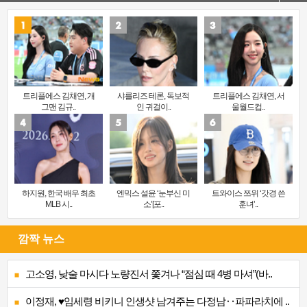
트리플에스 김채연, 개
샤를리즈 테론, 독보적
트리플에스 김채연, 서
그맨 김규..
인 귀걸이..
울월드컵..
하지원, 한국 배우 최초
엔믹스 설윤 ‘눈부신 미
트와이스 쯔위 ‘갓경 쓴
MLB 시..
소’[포..
훈녀’..
깜짝 뉴스
고소영, 낮술 마시다 노량진서 쫓겨나 “점심 때 4병 마셔”(바..
이정재, ♥임세령 비키니 인생샷 남겨주는 다정남‥파파라치에 ..