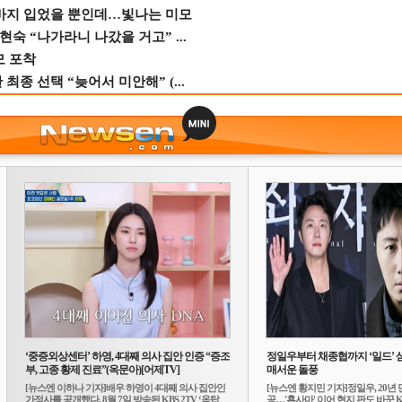
바지 입었을 뿐인데…빛나는 미모
숙 “나가라니 나갔을 거고” ...
모 포착
종 선택 “늦어서 미안해” (...
‘중증외상센터’ 하영, 4대째 의사 집안 인증 “증조
정일우부터 채종협까지 ‘일드’ 
부, 고종 황제 진료”(옥문아)[어제TV]
매서운 돌풍
[뉴스엔 이하나 기자]배우 하영이 4대째 의사 집안인
[뉴스엔 황지민 기자]정일우, 20년 
가정사를 공개했다. 8월 7일 방송된 KBS 2TV ‘옥탑
공…'횹사마' 이어 현지 판도 바꾼 K-