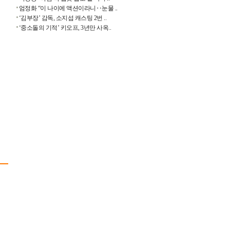
엄정화 “이 나이에 액션이라니‥눈물 ..
‘김부장’ 감독, 소지섭 캐스팅 2번 ..
‘중소돌의 기적’ 키오프, 3년만 사옥..