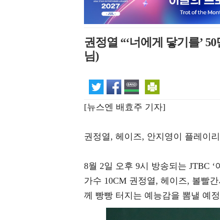
권정열 “‘너에게 닿기를’ 5
님)
[뉴스엔 배효주 기자]
권정열, 헤이즈, 안지영이 플레이리
8월 2일 오후 9시 방송되는 JTB
가수 10CM 권정열, 헤이즈, 볼빨
께 빵빵 터지는 예능감을 뽐낼 예정