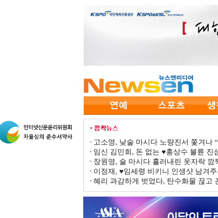
고소영, 낮술 마시다 노량진서 쫓겨나 “점
임신 김민희, 돈 없는 ♥홍상수 불륜 진심
장원영, 술 마시다 흘러내린 옷자락 
이정재, ♥임세령 비키니 인생샷 남겨주
혜리 과감하게 벗었다, 탄수화물 끊고 끈