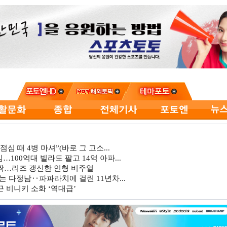
심 때 4병 마셔”(바로 그 고소...
…100억대 빌라도 팔고 14억 아파...
깜짝…리즈 갱신한 인형 비주얼
는 다정남‥파파라치에 걸린 11년차...
 비니키 소화 ‘역대급’