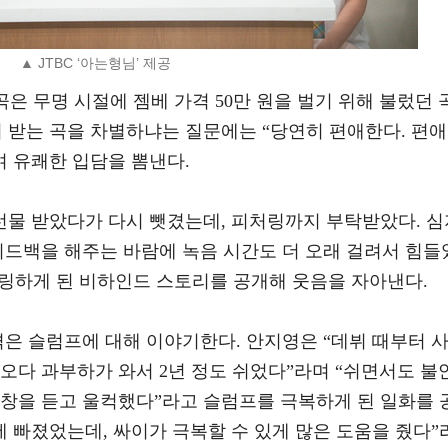
▲ JTBC ‘아는형님’ 제공
은 무명 시절에 젬베 가격 50만 원을 벌기 위해 불렀던 
 받는 곡을 차별하냐는 질문에는 “당연히 편애한다. 편애
며 유쾌한 입담을 뽐낸다.
선물 받았다가 다시 뺏겼는데, 피처링까지 부탁받았다. 심
피드백을 해주는 바람에 녹음 시간도 더 오래 걸려서 힘들
처링하게 된 비하인드 스토리를 공개해 웃음을 자아낸다.
겪은 슬럼프에 대해 이야기한다. 안지영은 “데뷔 때부터 
오다 과부하가 와서 2년 정도 쉬었다”라며 “쉬면서도 불
떼창을 듣고 울컥했다”라고 슬럼프를 극복하게 된 일화를 
에 빠졌었는데, 싸이가 극복할 수 있게 많은 도움을 줬다”