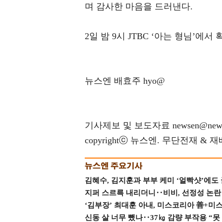
며 감사한 마음을 드러낸다.
2일 밤 9시 JTBC ‘아는 형님’에서
뉴스엔 배효주 hyo@
기사제보 및 보도자료 newsen@news
copyrightⓒ 뉴스엔. 무단전재 & 
김혜수, 김지훈과 부부 케미 ‘얼빡샷’에도
지퍼 스르륵 내리더니‥비비, 선정성 논란 터
‘김부장’ 최대훈 아내, 미스코리아 善+미
신동 살 너무 뺐나‥37㎏ 감량 부작용 “못