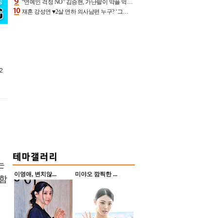
“연예인 걱정 NO” 김승현, 가난팔이 악플 억울할만‥아내+딸과 日 여행
재혼 강성연 ♥2살 연하 의사남편 누구? ‘그알’ 자문의에 훈남 비주얼 초엘리트 스펙 [종합]
형
2
는
이영애, 변치않...
미야오 깜찍한 ...
 함