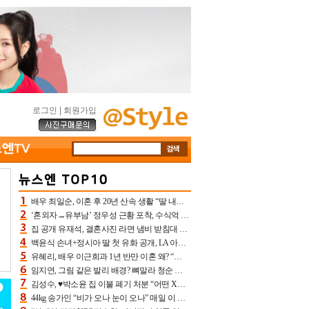
로그인
|
회원가입
배우 최일순, 이혼 후 20년 산속 생활 “딸 내가 버렸다고 원망‥맘 아파”(특종)[어제TV]
‘혼외자→유부남’ 정우성 근황 포착, 수식억 해킹 피해 후배 만났다 “존경하는”
집 공개 유재석, 결혼사진 라면 냄비 받침대 되고 분노‥가족사진도 피해(놀뭐)[어제TV]
백윤식 손녀+정시아 딸 첫 유화 공개, LA 아트쇼→서울국제조각페스타 작가다운 수준급 실력
유혜리, 배우 이근희과 1년 반만 이혼 왜? “식칼 꽂고 의자 던져” 충격 폭로(특종)[어제TV]
임지연, 그림 같은 발리 배경? 뼈말라 청순 비키니 핏에 상대 안 되네
김성수, ♥박소윤 집 이불 폐기 처분 “어떤 X이랑 썼을지 몰라” 질투(신랑수업2)[어제TV]
44kg 송가인 “비가 오나 눈이 오나” 매일 이 운동, 허벅지 근육량 상승+체지방 감소