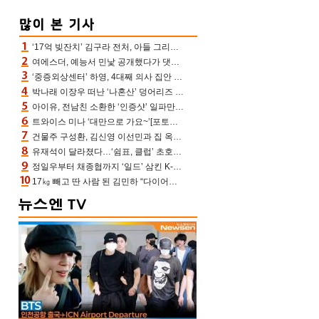
‘17억 빚잔치’ 김구라 전처, 아들 그리는 “나 뿐인데” 친엄마 챙기는 효심 눈길
여에스더, 예능서 민낯 공개했다가 댓글에 충격 “눈 왜 저렇게 처졌냐고”(에스더TV)
‘중증외상센터’ 하영, 4대째 의사 집안 인증 “증조부, 고종 황제 진료”(옥문아)[어제TV]
박나래 이장우 떠난 ‘나혼산’ 덩어리즈 왔다, 1인 1케이크에 팜유 전현무 충격[어제TV]
아이유, 전남친 소환한 ‘인증샷’ 일파만파 속…남사친 변우석 선물도 남겼나 ‘훈훈’
트와이스 미나 ‘대만으로 가요~’[포토엔HD]
건물주 구성환, 김신영 이선민과 집 옥상서 41만원 한우 파티 “화력이 성화봉송”(나혼산)
유재석이 달라졌다…‘쉼표, 클럽’ 초호화 코스에 주우재도 감탄 (놀면 뭐하니?)
정일우부터 채종협까지 ‘일드’ 삼킨 K-배우들의 매서운 돌풍
17㎏ 빼고 딴 사람 된 김민하 “다이어트 화제돼 깜짝, 이럴 일인가”(전현무계획4)[어제TV]