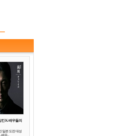
삼킨 K-배우들의
만 일본 도전 대성
배우...