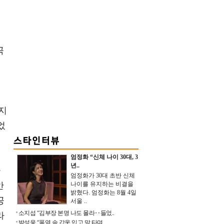
곡
지
었
엄정화 “신체 나이 30대, 3
년..
사
엄정화가 30대 초반 신체
안
나이를 유지하는 비결을
밝혔다. 엄정화는 8월 4일
공
서울 ..
소지섭 “김부장 본명 나도 몰라‥들었..
라
박성웅 “폭염 속 갑옷 입고 말 타며 ..