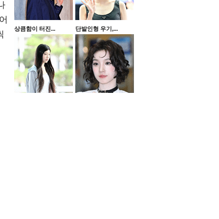
나
 어
상큼함이 터진...
단발인형 우기,...
씩