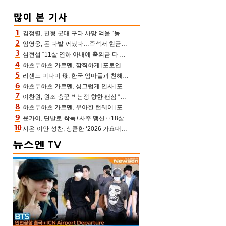
김정렬, 친형 군대 구타 사망 억울 “농약사 처리, 범인 찾았지만…엄마는 이미 치매”(데이앤나잇)
임영웅, 돈 다발 꺼냈다…즉석서 현금으로 수당 챙겨주는 ‘구단주’
심현섭 “11살 연하 아내에 축의금 다 뺏겨, 집도 아내 명의” (동치미)[결정적장면]
하츠투하츠 카르멘, 깜찍하게 [포토엔HD]
리센느 미나미 母, 한국 엄마들과 친해진 비결=BTS “최애 정국 얘기로 통해”(전참시)
하츠투하츠 카르멘, 싱그럽게 인사 [포토엔HD]
이찬원, 원조 춤꾼 박남정 향한 팬심 “어머님 잘 계시지” 폭소(불후)
하츠투하츠 카르멘, 우아한 런웨이 [포토엔HD]
윤가이, 단발로 싹둑+사주 맹신‥18살 연상 ♥장기하 반한 엉뚱·열정 매력(전참시)
시온-이안-성찬, 상큼한 ‘2026 가요대전 썸머’ MC [포토엔HD]