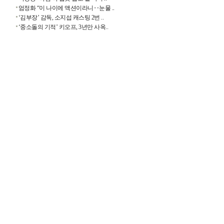
엄정화 “이 나이에 액션이라니‥눈물 ..
‘김부장’ 감독, 소지섭 캐스팅 2번 ..
‘중소돌의 기적’ 키오프, 3년만 사옥..