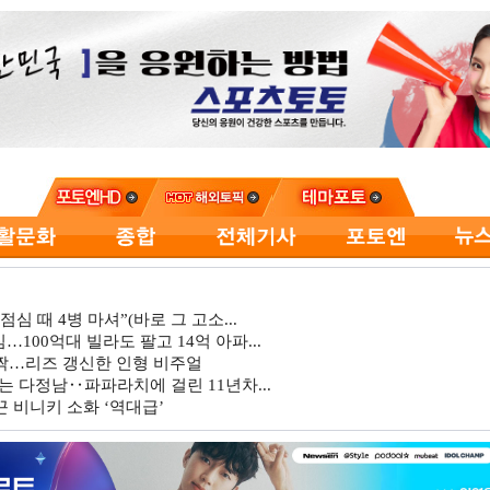
심 때 4병 마셔”(바로 그 고소...
…100억대 빌라도 팔고 14억 아파...
깜짝…리즈 갱신한 인형 비주얼
는 다정남‥파파라치에 걸린 11년차...
 비니키 소화 ‘역대급’