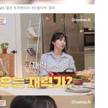
널A ‘절친 토큐멘터리 4인용식탁’ 캡처