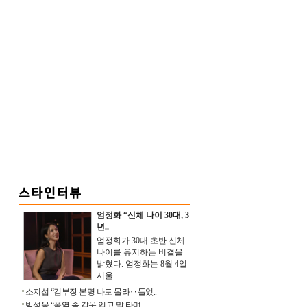
엄정화 “신체 나이 30대, 3
년..
엄정화가 30대 초반 신체
나이를 유지하는 비결을
밝혔다. 엄정화는 8월 4일
서울 ..
소지섭 “김부장 본명 나도 몰라‥들었..
박성웅 “폭염 속 갑옷 입고 말 타며 ..