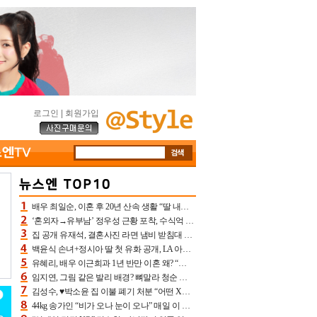
로그인
|
회원가입
배우 최일순, 이혼 후 20년 산속 생활 “딸 내가 버렸다고 원망‥맘 아파”(특종)[어제TV]
‘혼외자→유부남’ 정우성 근황 포착, 수식억 해킹 피해 후배 만났다 “존경하는”
집 공개 유재석, 결혼사진 라면 냄비 받침대 되고 분노‥가족사진도 피해(놀뭐)[어제TV]
백윤식 손녀+정시아 딸 첫 유화 공개, LA 아트쇼→서울국제조각페스타 작가다운 수준급 실력
유혜리, 배우 이근희과 1년 반만 이혼 왜? “식칼 꽂고 의자 던져” 충격 폭로(특종)[어제TV]
임지연, 그림 같은 발리 배경? 뼈말라 청순 비키니 핏에 상대 안 되네
김성수, ♥박소윤 집 이불 폐기 처분 “어떤 X이랑 썼을지 몰라” 질투(신랑수업2)[어제TV]
44kg 송가인 “비가 오나 눈이 오나” 매일 이 운동, 허벅지 근육량 상승+체지방 감소