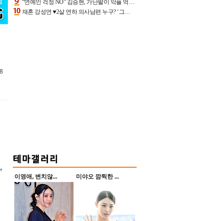
“연예인 걱정 NO” 김승현, 가난팔이 악플 억울할만‥아내+딸과 日 여행
재혼 강성연 ♥2살 연하 의사남편 누구? ‘그알’ 자문의에 훈남 비주얼 초엘리트 스펙 [종합]
8
,
이영애, 변치않...
미야오 깜찍한 ...
김