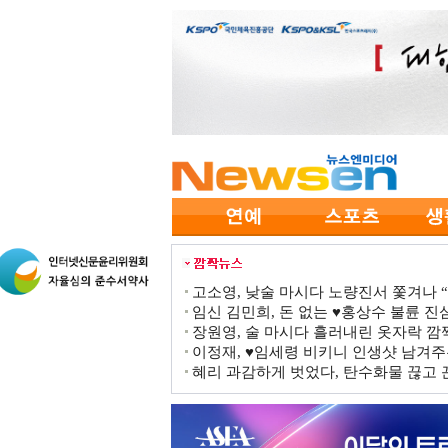
고소영, 낮술 마시다 노량진서 쫓겨나 “점
임신 김민희, 돈 없는 ♥홍상수 불륜 진심
장원영, 술 마시다 흘러내린 옷자락 
이정재, ♥임세령 비키니 인생샷 남겨주
혜리 과감하게 벗었다, 탄수화물 끊고 끈