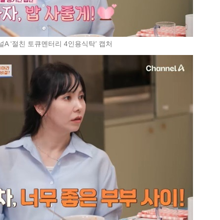
널A ‘절친 토큐멘터리 4인용식탁’ 캡처