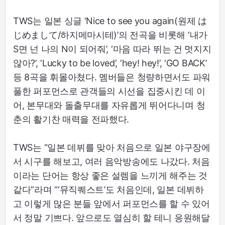
TWS는 일본 싱글 ‘Nice to see you again(원제 は
じめまして/하지메마시테)’의 전곡을 비롯해 ‘내가
S면 넌 나의 N이 되어줘’, ‘마음 따라 뛰는 건 멋지지
않아?’, ‘Lucky to be loved’, ‘hey! hey!’, ‘GO BACK’
등 8곡을 휘몰아쳤다. 멤버들은 청량하면서도 파워
풀한 퍼포먼스로 관객들의 시선을 집중시킨 데 이
어, 본무대와 돌출무대를 자유롭게 뛰어다니며 청
춘의 활기찬 매력을 전파했다.
TWS는 “일본 데뷔를 맞아 처음으로 일본 야구장에
서 시구를 해보고, 여러 음악방송에도 나갔다. 처음
이라는 단어는 항상 좋은 설렘을 느끼게 해주는 것
같다”라며 “‘뮤직퀘스트’도 처음인데, 일본 데뷔하
고 이렇게 많은 분들 앞에서 퍼포먼스를 할 수 있어
서 정말 기쁘다. 앞으로도 열심히 할 테니 응원해달