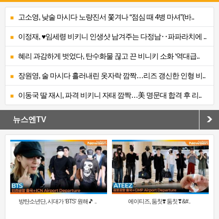
고소영, 낮술 마시다 노량진서 쫓겨나 “점심 때 4병 마셔”(바..
이정재, ♥임세령 비키니 인생샷 남겨주는 다정남‥파파라치에 ..
혜리 과감하게 벗었다, 탄수화물 끊고 끈 비니키 소화 ‘역대급..
장원영, 술 마시다 흘러내린 옷자락 깜짝…리즈 갱신한 인형 비..
이동국 딸 재시, 파격 비키니 자태 깜짝…美 명문대 합격 후 리..
뉴스엔TV
방탄소년단, 시대가 ‘BTS’ 원해🎵 ..
에이티즈, 둠칫❣️ 둠칫❣&#..