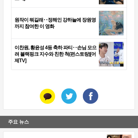
원작이 뭐길래‥정해인 강하늘에 장원영
까지 참여한 이 영화
이찬원, 황윤성 4등 축하 파티‥손님 모으
려 블랙핑크 지수와 친한 척(편스토랑)[어
제TV]
주요 뉴스