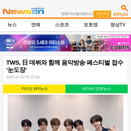
전체기사
|
많이본뉴스
|
사진구매
뉴스
연예
스포츠
포토엔
영상TV
TWS, 日 데뷔와 함께 음악방송·페스티벌 접수
‘눈도장’
2025-07-07 07:37:54
카카오 MY뉴스
네이버 연예뉴스