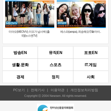
미야오(MEOVV), 미모가 넘사벽 (출
에스파(aespa), 죄송해요🥺🎤마이..
국)[뉴스엔TV]
방송EN
뮤직EN
포토EN
생활.문화
스포츠
IT.게임
경제
정치
사회
PC보기
|
전체기사
|
이용약관
|
개인정보처리방침
Copyright ⓒ 2004 Newsen. All rights reserved.