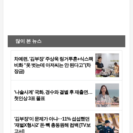
많이 본 뉴스
차예련, ‘김부장’ 주상욱 링거투혼+식스팩
비화 “옷 벗는데 아저씨는 안 된다고”(차
장금)
‘나솔사계’ 국화, 경수와 결별 후 재출연…
첫인상 3표 몰표
‘김부장’이 문제가 아냐‥11% 섭섭했던
‘재벌X형사2’ 돈·빽 총동원해 컴백 [TV보
고서]