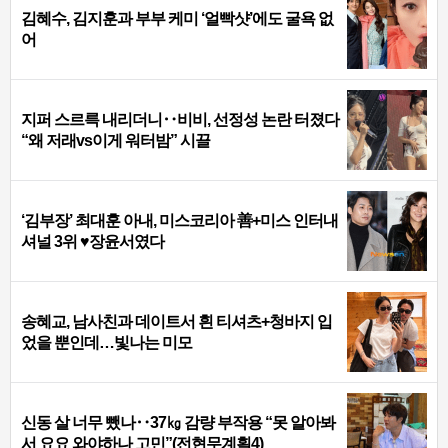
김혜수, 김지훈과 부부 케미 ‘얼빡샷’에도 굴욕 없
어
지퍼 스르륵 내리더니‥비비, 선정성 논란 터졌다
“왜 저래vs이게 워터밤” 시끌
‘김부장’ 최대훈 아내, 미스코리아 善+미스 인터내
셔널 3위 ♥장윤서였다
송혜교, 남사친과 데이트서 흰 티셔츠+청바지 입
었을 뿐인데…빛나는 미모
신동 살 너무 뺐나‥37㎏ 감량 부작용 “못 알아봐
서 요요 와야하나 고민”(전현무계획4)