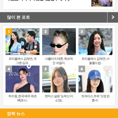
많이 본 포토
트리플에스 김채연, 개
샤를리즈 테론, 독보적
트리플에스 김채연, 서
그맨 김규..
인 귀걸이..
울월드컵..
하지원, 한국 배우 최초
엔믹스 설윤 ‘눈부신 미
트와이스 쯔위 ‘갓경 쓴
MLB 시..
소’[포..
훈녀’..
깜짝 뉴스