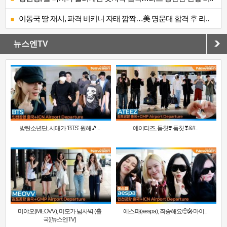
이동국 딸 재시, 파격 비키니 자태 깜짝…美 명문대 합격 후 리..
뉴스엔TV
방탄소년단, 시대가 ‘BTS’ 원해🎵 ..
에이티즈, 둠칫❣️ 둠칫❣&#..
미야오(MEOVV), 미모가 넘사벽 (출
에스파(aespa), 죄송해요🥺🎤마이..
국)[뉴스엔TV]