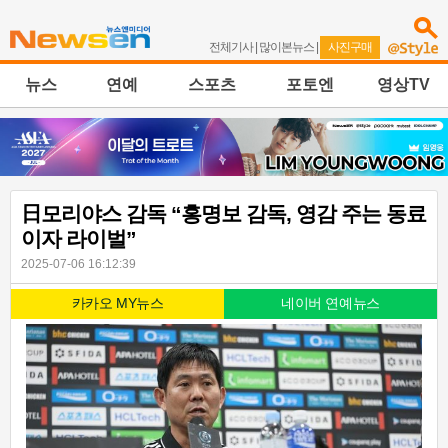
전체기사
|
많이본뉴스
|
사진구매
뉴스
연예
스포츠
포토엔
영상TV
日모리야스 감독 “홍명보 감독, 영감 주는 동료
이자 라이벌”
2025-07-06 16:12:39
카카오 MY뉴스
네이버 연예뉴스