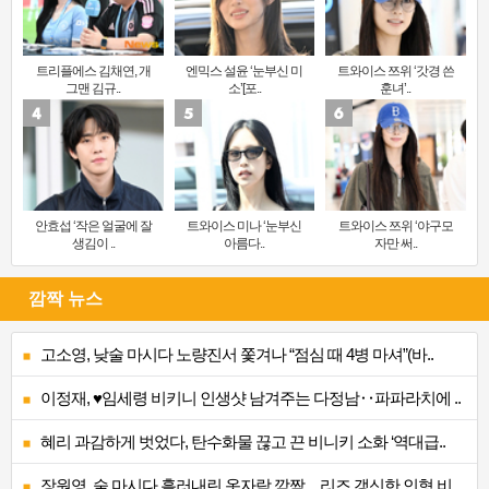
트리플에스 김채연, 개
엔믹스 설윤 ‘눈부신 미
트와이스 쯔위 ‘갓경 쓴
그맨 김규..
소’[포..
훈녀’..
안효섭 ‘작은 얼굴에 잘
트와이스 미나 ‘눈부신
트와이스 쯔위 ‘야구모
생김이 ..
아름다..
자만 써..
깜짝 뉴스
고소영, 낮술 마시다 노량진서 쫓겨나 “점심 때 4병 마셔”(바..
이정재, ♥임세령 비키니 인생샷 남겨주는 다정남‥파파라치에 ..
혜리 과감하게 벗었다, 탄수화물 끊고 끈 비니키 소화 ‘역대급..
장원영, 술 마시다 흘러내린 옷자락 깜짝…리즈 갱신한 인형 비..