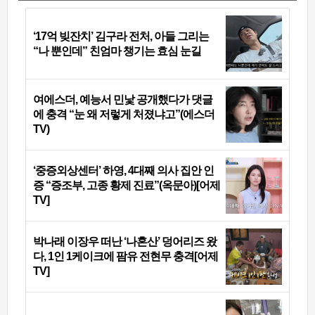
‘17억 빚잔치’ 김구라 전처, 아들 그리는
“나 뿐인데” 친엄마 챙기는 효심 눈길
여에스더, 예능서 민낯 공개했다가 댓글
에 충격 “눈 왜 저렇게 처졌냐고”(에스더
TV)
‘중증외상센터’ 하영, 4대째 의사 집안 인
증 “증조부, 고종 황제 진료”(옥문아)[어제
TV]
박나래 이장우 떠난 ‘나혼산’ 덩어리즈 왔
다, 1인 1케이크에 팜유 전현무 충격[어제
TV]