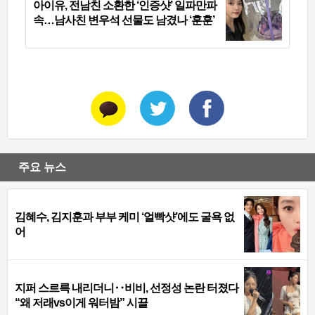
아이유, 전남친 소환한 ‘인증샷’ 일파만파
속…남사친 변우석 선물도 남겼나 ‘훈훈’
주요 뉴스
김혜수, 김지훈과 부부 케미 ‘얼빡샷’에도 굴욕 없
어
지퍼 스르륵 내리더니‥비비, 선정성 논란 터졌다
“왜 저래vs이게 워터밤” 시끌