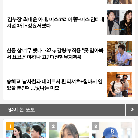
‘김부장’ 최대훈 아내, 미스코리아 善+미스 인터내
셔널 3위 ♥장윤서였다
신동 살 너무 뺐나‥37㎏ 감량 부작용 “못 알아봐
서 요요 와야하나 고민”(전현무계획4)
송혜교, 남사친과 데이트서 흰 티셔츠+청바지 입
었을 뿐인데…빛나는 미모
많이 본 포토