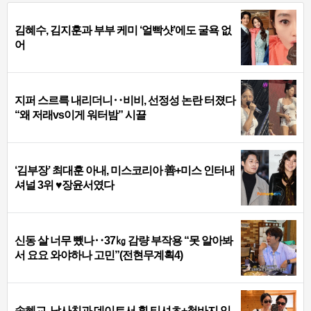
김혜수, 김지훈과 부부 케미 ‘얼빡샷’에도 굴욕 없
어
지퍼 스르륵 내리더니‥비비, 선정성 논란 터졌다
“왜 저래vs이게 워터밤” 시끌
‘김부장’ 최대훈 아내, 미스코리아 善+미스 인터내
셔널 3위 ♥장윤서였다
신동 살 너무 뺐나‥37㎏ 감량 부작용 “못 알아봐
서 요요 와야하나 고민”(전현무계획4)
송혜교, 남사친과 데이트서 흰 티셔츠+청바지 입