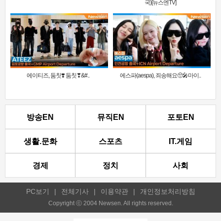
국)[뉴스엔TV]
에이티즈, 둠칫❣️ 둠칫❣&#..
에스파(aespa), 죄송해요🥺🎤마이..
방송EN
뮤직EN
포토EN
생활.문화
스포츠
IT.게임
경제
정치
사회
PC보기
|
전체기사
|
이용약관
|
개인정보처리방침
Copyright ⓒ 2004 Newsen. All rights reserved.