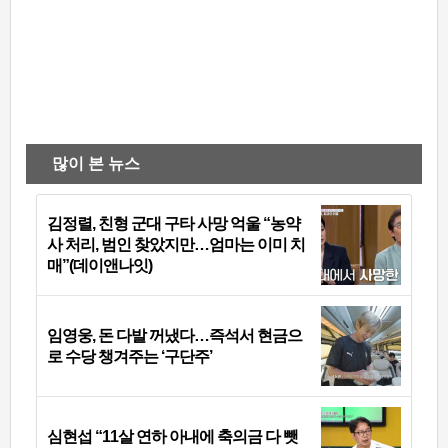
많이 본 뉴스
김정렬, 친형 군대 구타 사망 억울 “농약
사 처리, 범인 찾았지만…엄마는 이미 치
매”(데이앤나잇)
임영웅, 돈 다발 꺼냈다…즉석서 현금으
로 수당 챙겨주는 ‘구단주’
심현섭 “11살 연하 아내에 축의금 다 뺏