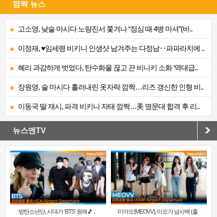
깜짝 뉴스
고소영, 낮술 마시다 노량진서 쫓겨나 “점심 때 4병 마셔”(바..
이정재, ♥임세령 비키니 인생샷 남겨주는 다정남‥파파라치에 ..
혜리 과감하게 벗었다, 탄수화물 끊고 끈 비니키 소화 ‘역대급..
장원영, 술 마시다 흘러내린 옷자락 깜짝…리즈 갱신한 인형 비..
이동국 딸 재시, 파격 비키니 자태 깜짝…美 명문대 합격 후 리..
뉴스엔TV
방탄소년단, 시대가 ‘BTS’ 원해🎵 ..
미야오(MEOVV), 미모가 넘사벽 (출