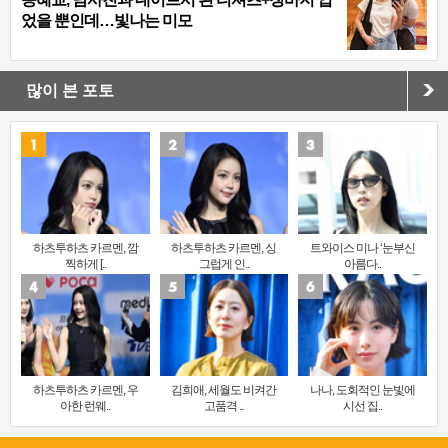
었을 뿐인데…빛나는 미모
많이 본 포토
하츠투하츠 카르멘, 깜
하츠투하츠 카르멘, 싱
트와이스 미나 ‘눈부신
찍하게 [..
그럽게 인..
아름다..
하츠투하츠 카르멘, 우
김희애, 세월도 비켜간
나나, 도회적인 눈빛에
아한 런웨..
고품격 ..
시선 집..