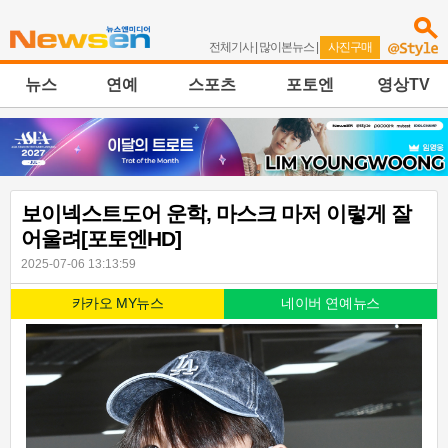
전체기사
|
많이본뉴스
|
사진구매
뉴스
연예
스포츠
포토엔
영상TV
보이넥스트도어 운학, 마스크 마저 이렇게 잘
어울려[포토엔HD]
2025-07-06 13:13:59
카카오 MY뉴스
네이버 연예뉴스