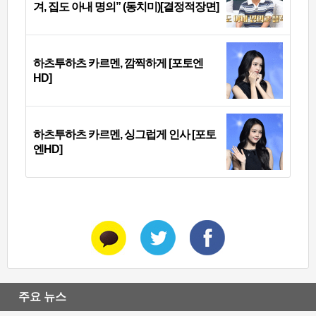
겨, 집도 아내 명의” (동치미)[결정적장면]
하츠투하츠 카르멘, 깜찍하게 [포토엔
HD]
하츠투하츠 카르멘, 싱그럽게 인사 [포토
엔HD]
주요 뉴스