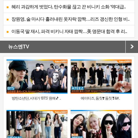
혜리 과감하게 벗었다, 탄수화물 끊고 끈 비니키 소화 ‘역대급..
장원영, 술 마시다 흘러내린 옷자락 깜짝…리즈 갱신한 인형 비..
이동국 딸 재시, 파격 비키니 자태 깜짝…美 명문대 합격 후 리..
뉴스엔TV
방탄소년단, 시대가 ‘BTS’ 원해🎵 ..
에이티즈, 둠칫❣️ 둠칫❣&#..