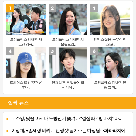
트리플에스 김채연, 개
트리플에스 김채연, 서
엔믹스 설윤 ‘눈부신 미
그맨 김규..
울월드컵..
소’[포..
트와이스 쯔위 ‘갓경 쓴
안효섭 ‘작은 얼굴에 잘
트리플에스 김채연, 인
훈녀’..
생김이 ..
형 그 자..
깜짝 뉴스
고소영, 낮술 마시다 노량진서 쫓겨나 “점심 때 4병 마셔”(바..
이정재, ♥임세령 비키니 인생샷 남겨주는 다정남‥파파라치에 ..