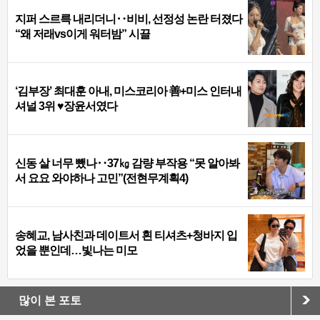
지퍼 스르륵 내리더니‥비비, 선정성 논란 터졌다
“왜 저래vs이게 워터밤” 시끌
‘김부장’ 최대훈 아내, 미스코리아 善+미스 인터내
셔널 3위 ♥장윤서였다
신동 살 너무 뺐나‥37㎏ 감량 부작용 “못 알아봐
서 요요 와야하나 고민”(전현무계획4)
송혜교, 남사친과 데이트서 흰 티셔츠+청바지 입
었을 뿐인데…빛나는 미모
많이 본 포토