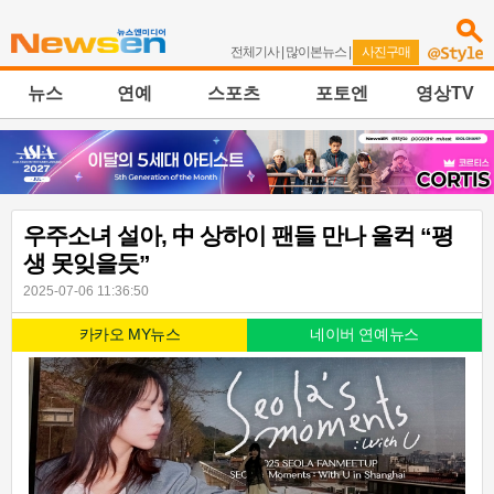
전체기사
|
많이본뉴스
|
사진구매
뉴스
연예
스포츠
포토엔
영상TV
우주소녀 설아, 中 상하이 팬들 만나 울컥 “평
생 못잊을듯”
2025-07-06 11:36:50
카카오 MY뉴스
네이버 연예뉴스