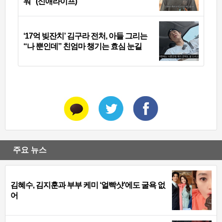
워” (신애라이프)
‘17억 빚잔치’ 김구라 전처, 아들 그리는
“나 뿐인데” 친엄마 챙기는 효심 눈길
주요 뉴스
김혜수, 김지훈과 부부 케미 ‘얼빡샷’에도 굴욕 없
어