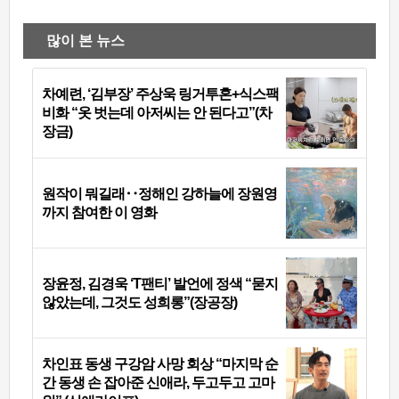
많이 본 뉴스
차예련, ‘김부장’ 주상욱 링거투혼+식스팩
비화 “옷 벗는데 아저씨는 안 된다고”(차
장금)
원작이 뭐길래‥정해인 강하늘에 장원영
까지 참여한 이 영화
장윤정, 김경욱 ‘T팬티’ 발언에 정색 “묻지
않았는데, 그것도 성희롱”(장공장)
차인표 동생 구강암 사망 회상 “마지막 순
간 동생 손 잡아준 신애라, 두고두고 고마