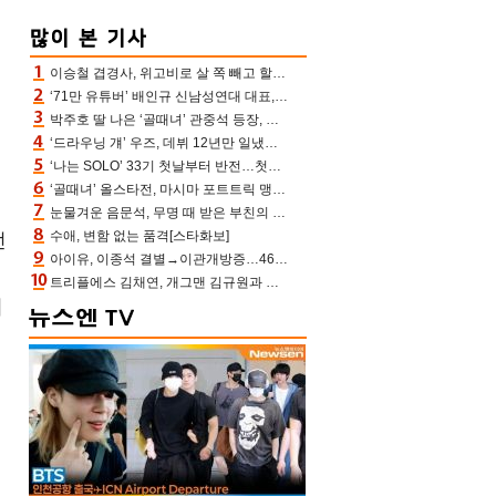
이승철 겹경사, 위고비로 살 쪽 빼고 할아버지 된다‥마음으로 낳은 딸 임신 자랑(유퀴즈)
‘71만 유튜버’ 배인규 신남성연대 대표, 오늘(5일) 숨진 채 발견…향년 36세
박주호 딸 나은 ‘골때녀’ 관중석 등장, 김민재 복제인간 보고 혼란 [결정적장면]
‘드라우닝 걔’ 우즈, 데뷔 12년만 일냈다…체조경기장 입성 확정
‘나는 SOLO’ 33기 첫날부터 반전…첫인상 0표 영호, 호감남 급부상
‘골때녀’ 올스타전, 마시마 포트트릭 맹추격전 5:4 골 잔치 ‘짜릿’ [어제TV]
눈물겨운 음문석, 무명 때 받은 부친의 전재산→폐암 父 세상 떠나기 전 여행(유퀴즈)[어제TV]
수애, 변함 없는 품격[스타화보]
던
아이유, 이종석 결별→이관개방증…46장 꽉 채운 유애나 ♥ “열심히 사는 중”
트리플에스 김채연, 개그맨 김규원과 함께 프리뷰쇼 진행 [포토엔HD]
처