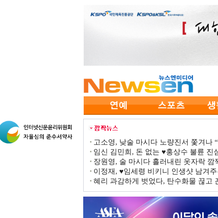
고소영, 낮술 마시다 노량진서 쫓겨나 “점
임신 김민희, 돈 없는 ♥홍상수 불륜 진심
장원영, 술 마시다 흘러내린 옷자락 
이정재, ♥임세령 비키니 인생샷 남겨주
혜리 과감하게 벗었다, 탄수화물 끊고 끈