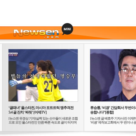
‘골때녀’ 올스타전, 마시마 포트트릭 맹추격전
류승룡, ‘비광’ 간담회서 두번이나
5:4 골 잔치 ‘짜릿’ [어제TV]
송합니다”[종합]
[뉴스엔 유경상 기자]실력 있는 선수들이 새로운 조합
[뉴스엔 글 배효주 기자/사진 이재
으로 모인 올스타전인 만큼 빠른 속도로 골이 터지며
'비광' 제작보고회에서 두 번이나 공식
...