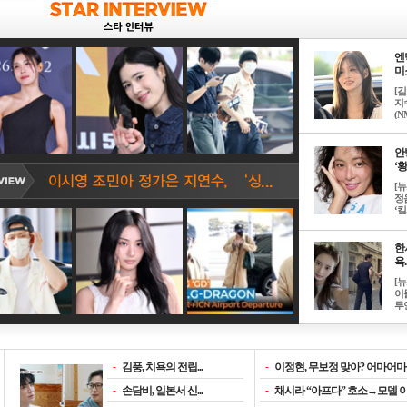
엔
미소
[
지
(NM
안
‘황
[
정
‘킬.
한
욕..
[
이
루언
-
김풍, 치욕의 전립...
-
이정현, 무보정 맞아? 어마어마한
-
손담비, 일본서 신...
-
채시라 “아프다” 호소→모델 이소