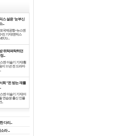
믹스 설윤 ‘눈부신
...
김포국제공항=뉴스엔
수진 기자]엔믹스
IXX) ..
방 쥐락펴락하던
정...
뉴스엔 이슬기 기자]황
음이 11년 전 드라마
.
서희 “돈 받는 쟤를
.
뉴스엔 이슬기 기자]아
돌 연습생 출신 인플
..
 다리...
라 ...