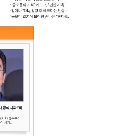
‘중소돌의 기적’ 키오프, 3년만 사옥..
강미나 “13kg 감량 후 예쁘다는 반응 ..
윤보미 결혼식 불참한 손나은 “판다로..
 공식 사과 “죄
하 기자]류승룡이
 사과...