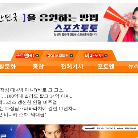
심 때 4병 마셔”(바로 그 고소...
…100억대 빌라도 팔고 14억 아파...
깜짝…리즈 갱신한 인형 비주얼
는 다정남‥파파라치에 걸린 11년차...
 비니키 소화 ‘역대급’