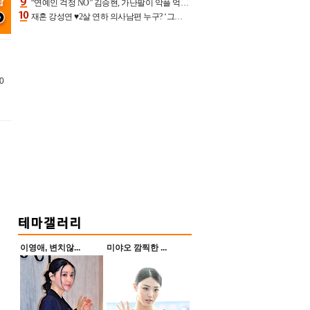
“연예인 걱정 NO” 김승현, 가난팔이 악플 억울할만‥아내+딸과 日 여행
재혼 강성연 ♥2살 연하 의사남편 누구? ‘그알’ 자문의에 훈남 비주얼 초엘리트 스펙 [종합]
0
이영애, 변치않...
미야오 깜찍한 ...