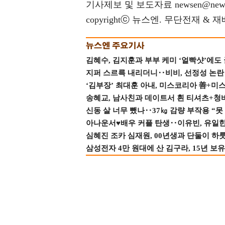
기사제보 및 보도자료 newsen@news
copyrightⓒ 뉴스엔. 무단전재 & 
김혜수, 김지훈과 부부 케미 ‘얼빡샷’에도
지퍼 스르륵 내리더니‥비비, 선정성 논란 터
‘김부장’ 최대훈 아내, 미스코리아 善+미
송혜교, 남사친과 데이트서 흰 티셔츠+청
신동 살 너무 뺐나‥37㎏ 감량 부작용 “못
아나운서♥배우 커플 탄생‥이유빈, 유일한 최
심혜진 조카 심재원, 00년생과 단둘이 하룻밤
삼성전자 4만 원대에 산 김구라, 15년 보유