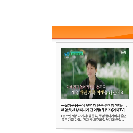
눈물겨운 음문석, 무명 때 받은 부친의 전재산→
폐암 父 세상 떠나기 전 여행(유퀴즈)[어제TV]
[뉴스엔 서유나 기자]'음문석, 무명 끝나자마자 출연
료로 가족 여행…전재산 내준 폐암 부친과 추억 ...