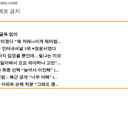
en.com
재배포 금지
 굴욕 없어
졌다 “왜 저래vs이게 워터밤...
스 인터내셔널 3위 ♥장윤서였다
바지 입었을 뿐인데…빛나는 미모
 알아봐서 요요 와야하나 고민”...
종 선택 “늦어서 미안해” (...
→복근 공개 “너무 야해” (...
 아파트 손해 처분 “그래도 괜...