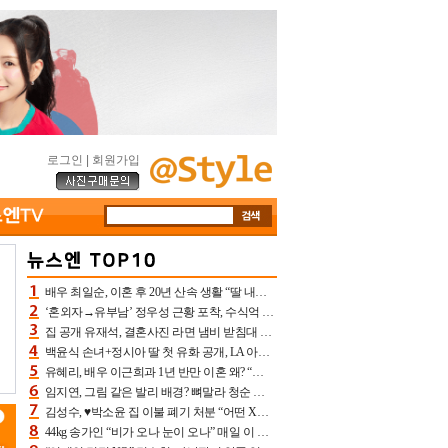
로그인
|
회원가입
배우 최일순, 이혼 후 20년 산속 생활 “딸 내가 버렸다고 원망‥맘 아파”(특종)[어제TV]
‘혼외자→유부남’ 정우성 근황 포착, 수식억 해킹 피해 후배 만났다 “존경하는”
집 공개 유재석, 결혼사진 라면 냄비 받침대 되고 분노‥가족사진도 피해(놀뭐)[어제TV]
백윤식 손녀+정시아 딸 첫 유화 공개, LA 아트쇼→서울국제조각페스타 작가다운 수준급 실력
유혜리, 배우 이근희과 1년 반만 이혼 왜? “식칼 꽂고 의자 던져” 충격 폭로(특종)[어제TV]
임지연, 그림 같은 발리 배경? 뼈말라 청순 비키니 핏에 상대 안 되네
김성수, ♥박소윤 집 이불 폐기 처분 “어떤 X이랑 썼을지 몰라” 질투(신랑수업2)[어제TV]
44kg 송가인 “비가 오나 눈이 오나” 매일 이 운동, 허벅지 근육량 상승+체지방 감소