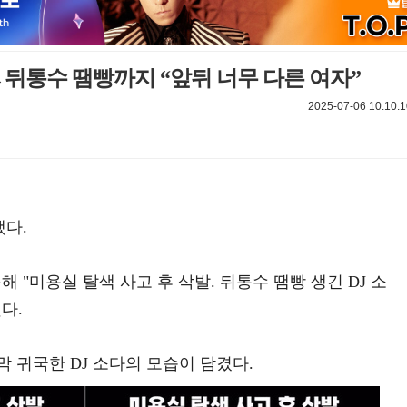
→뒤통수 땜빵까지 “앞뒤 너무 다른 여자”
2025-07-06 10:10:1
했다.
해 "미용실 탈색 사고 후 삭발. 뒤통수 땜빵 생긴 DJ 소
다.
 귀국한 DJ 소다의 모습이 담겼다.