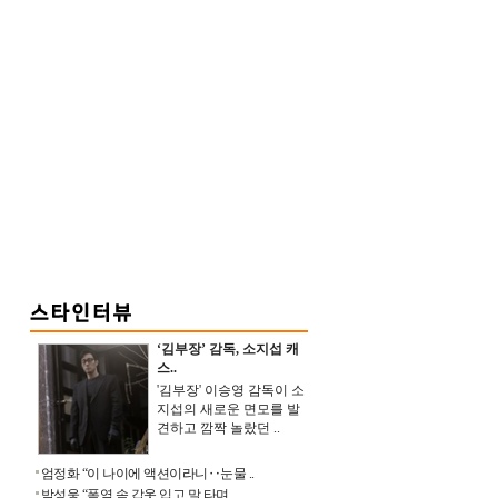
‘김부장’ 감독, 소지섭 캐
스..
'김부장' 이승영 감독이 소
지섭의 새로운 면모를 발
견하고 깜짝 놀랐던 ..
엄정화 “이 나이에 액션이라니‥눈물 ..
박성웅 “폭염 속 갑옷 입고 말 타며 ..