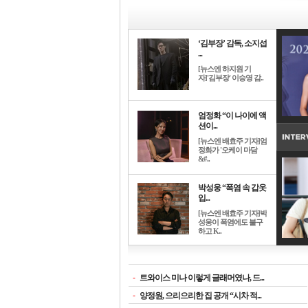
‘김부장’ 감독, 소지섭
...
[뉴스엔 하지원 기
자]'김부장' 이승영 감..
엄정화 “이 나이에 액
션이...
[뉴스엔 배효주 기자]엄
정화가 '오케이 마담
&#..
박성웅 “폭염 속 갑옷
입...
[뉴스엔 배효주 기자]박
성웅이 폭염에도 불구
하고 K..
-
트와이스 미나 이렇게 글래머였나, 드...
-
양정원, 으리으리한 집 공개 “시차 적...