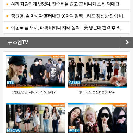
혜리 과감하게 벗었다, 탄수화물 끊고 끈 비니키 소화 ‘역대급..
장원영, 술 마시다 흘러내린 옷자락 깜짝…리즈 갱신한 인형 비..
이동국 딸 재시, 파격 비키니 자태 깜짝…美 명문대 합격 후 리..
뉴스엔TV
방탄소년단, 시대가 ‘BTS’ 원해🎵 ..
에이티즈, 둠칫❣️ 둠칫❣&#..