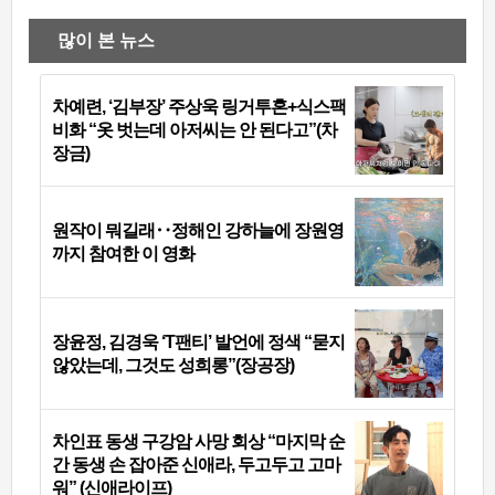
많이 본 뉴스
차예련, ‘김부장’ 주상욱 링거투혼+식스팩
비화 “옷 벗는데 아저씨는 안 된다고”(차
장금)
원작이 뭐길래‥정해인 강하늘에 장원영
까지 참여한 이 영화
장윤정, 김경욱 ‘T팬티’ 발언에 정색 “묻지
않았는데, 그것도 성희롱”(장공장)
차인표 동생 구강암 사망 회상 “마지막 순
간 동생 손 잡아준 신애라, 두고두고 고마
워” (신애라이프)