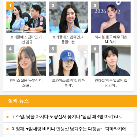
트리플에스 김채연, 개
트리플에스 김채연, 서
하지원, 한국 배우 최초
그맨 김규..
울월드컵..
MLB 시..
엔믹스 설윤 ‘눈부신 미
트와이스 쯔위 ‘갓경 쓴
안효섭 ‘작은 얼굴에 잘
소’[포..
훈녀’..
생김이 ..
깜짝 뉴스
고소영, 낮술 마시다 노량진서 쫓겨나 “점심 때 4병 마셔”(바..
이정재, ♥임세령 비키니 인생샷 남겨주는 다정남‥파파라치에 ..