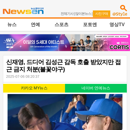
전체기사
|
많이본뉴스
|
사진구매
뉴스
연예
스포츠
포토엔
영상TV
신재영, 드디어 김성근 감독 호출 받았지만 접
근 금지 처분(불꽃야구)
2025-07-06 08:20:37
카카오 MY뉴스
네이버 연예뉴스