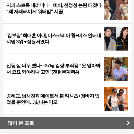
지퍼 스르륵 내리더니‥비비, 선정성 논란 터졌다
“왜 저래vs이게 워터밤” 시끌
‘김부장’ 최대훈 아내, 미스코리아 善+미스 인터내
셔널 3위 ♥장윤서였다
신동 살 너무 뺐나‥37㎏ 감량 부작용 “못 알아봐
서 요요 와야하나 고민”(전현무계획4)
송혜교, 남사친과 데이트서 흰 티셔츠+청바지 입
었을 뿐인데…빛나는 미모
많이 본 포토