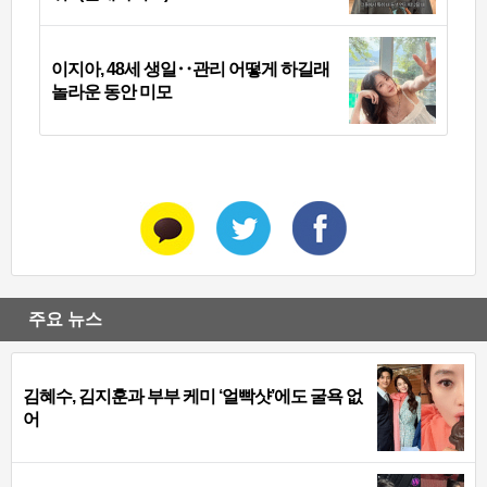
이지아, 48세 생일‥관리 어떻게 하길래
놀라운 동안 미모
주요 뉴스
김혜수, 김지훈과 부부 케미 ‘얼빡샷’에도 굴욕 없
어