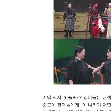
이날 역시 '챗플릭스' 멤버들은 관
준근이 관객들에게 "이 나라가 어떤