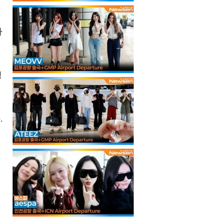
아
정
.
이