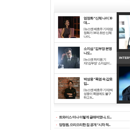
엄정화 “신체 나이 30
대, ...
[뉴스엔 배효주 기자]엄
정화가 30대 초반 신체
나이..
소지섭 “김부장 본명
나도...
[뉴스엔 하지원 기
자]'김부장' 소지섭이 ..
박성웅 “폭염 속 갑옷
입...
[뉴스엔 배효주 기자]박
성웅이 폭염에도 불구
하고 K..
-
트와이스 미나 이렇게 글래머였나, 드...
-
양정원, 으리으리한 집 공개 “시차 적...