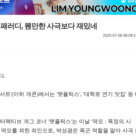
재 패러디, 웬만한 사극보다 재밌네
2025-07-06 08:09:2
다.
콘서트'(이하 개콘)에서는 '챗플릭스', '대학로 연기 맛집' 등
랙티브 개그 코너 '챗플릭스'는 이날 '역모 : 폭정의 시
 역모를 꾀한 죄인으로, 박성광은 폭군 역할을 맡아 사극 