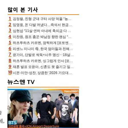
김정렬, 친형 군대 구타 사망 억울 “농약사 처리, 범인 찾았지만…엄마는 이미 치매”(데이앤나잇)
임영웅, 돈 다발 꺼냈다…즉석서 현금으로 수당 챙겨주는 ‘구단주’
심현섭 “11살 연하 아내에 축의금 다 뺏겨, 집도 아내 명의” (동치미)[결정적장면]
이찬원, 원조 춤꾼 박남정 향한 팬심 “어머님 잘 계시지” 폭소(불후)
하츠투하츠 카르멘, 깜찍하게 [포토엔HD]
리센느 미나미 母, 한국 엄마들과 친해진 비결=BTS “최애 정국 얘기로 통해”(전참시)
윤가이, 단발로 싹둑+사주 맹신‥18살 연상 ♥장기하 반한 엉뚱·열정 매력(전참시)
하츠투하츠 카르멘, 싱그럽게 인사 [포토엔HD]
재혼 발표 오윤아, 신혼도 못 즐기고 일만 “발달장애 子도 취업 1년차, 연차 없어”
시온-이안-성찬, 상큼한 ‘2026 가요대전 썸머’ MC [포토엔HD]
송
데,