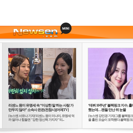
리센느 원이 유명세 속 “이상한 말 하는 사람 가
‘데뷔 10주년’ 블랙핑크 지수, 홀
만두지 않아” 소속사 든든(전참시)[어제TV]
했는데…팬들 만난 뒤 눈물
[뉴스엔 서유나 기자]'리센느 원이 미나미, 유명세 억
[뉴스엔 강민경 기자]그룹 블랙핑크
까 얼마나 힘들면 "강한 정신력 가지자"'리...
을 흘린 모습이 포착됐다.블랙핑크는
10...