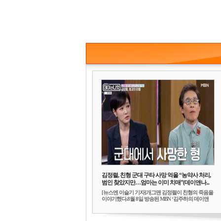
김정렬, 친형 군대 구타 사망 억울 “농약사 처리,
범인 찾았지만…엄마는 이미 치매”(데이앤나...
[뉴스엔 이슬기 기자]개그맨 김정렬이 친형의 죽음을
이야기했다.8월 8일 방송된 MBN ‘김주하의 데이앤
나...