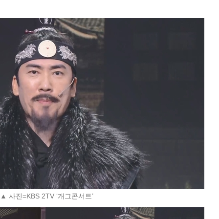
▲ 사진=KBS 2TV ‘개그콘서트’