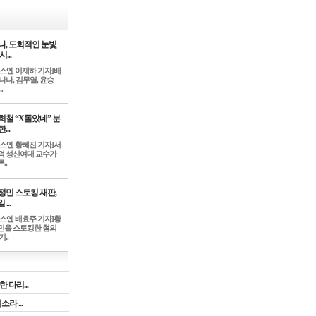
나, 도회적인 눈빛
시...
뉴스엔 이재하 기자]배
나나, 김무열, 윤승
.
희철 “X돌았네” 분
...
뉴스엔 황혜진 기자]서
덕 성신여대 교수가
..
정민 스토킹 재판,
 ...
뉴스엔 배효주 기자]황
민을 스토킹한 혐의
기..
 다리...
라 ...