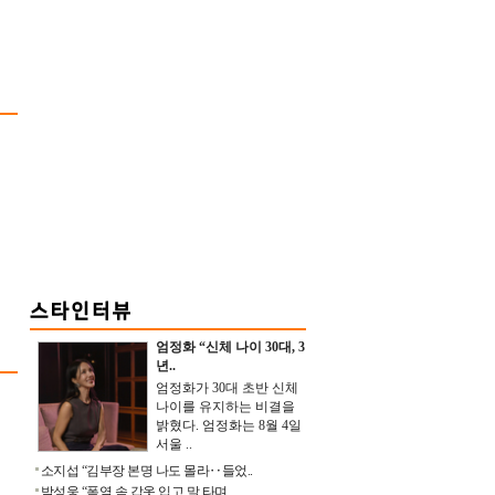
엄정화 “신체 나이 30대, 3
년..
엄정화가 30대 초반 신체
나이를 유지하는 비결을
밝혔다. 엄정화는 8월 4일
서울 ..
소지섭 “김부장 본명 나도 몰라‥들었..
박성웅 “폭염 속 갑옷 입고 말 타며 ..