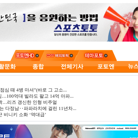
심 때 4병 마셔”(바로 그 고소...
…100억대 빌라도 팔고 14억 아파...
깜짝…리즈 갱신한 인형 비주얼
는 다정남‥파파라치에 걸린 11년차...
 비니키 소화 ‘역대급’