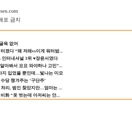
en.com
재배포 금지
 굴욕 없어
졌다 “왜 저래vs이게 워터밤...
스 인터내셔널 3위 ♥장윤서였다
 알아봐서 요요 와야하나 고민”...
바지 입었을 뿐인데…빛나는 미모
수당 챙겨주는 ‘구단주’
 처리, 범인 찾았지만…엄마는 ...
비화 “옷 벗는데 아저씨는 안...