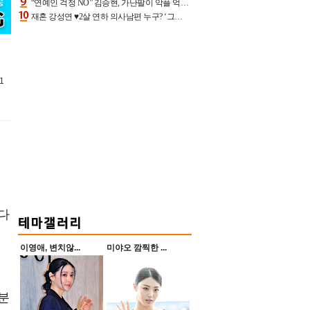
“연예인 걱정 NO” 김승현, 가난팔이 악플 억울할만‥아내+딸과 日 여행
재혼 강성연 ♥2살 연하 의사남편 누구? ‘그알’ 자문의에 훈남 비주얼 초엘리트 스펙 [종합]
1
 다
이영애, 변치않...
미야오 깜찍한 ...
분