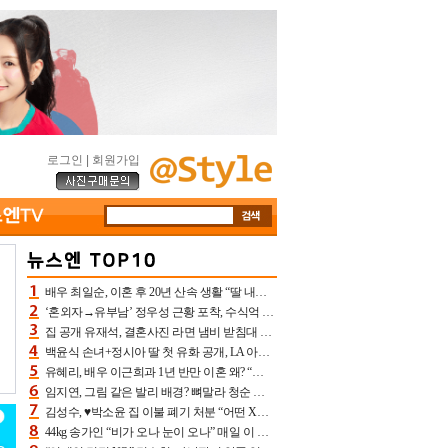
로그인
|
회원가입
배우 최일순, 이혼 후 20년 산속 생활 “딸 내가 버렸다고 원망‥맘 아파”(특종)[어제TV]
‘혼외자→유부남’ 정우성 근황 포착, 수식억 해킹 피해 후배 만났다 “존경하는”
집 공개 유재석, 결혼사진 라면 냄비 받침대 되고 분노‥가족사진도 피해(놀뭐)[어제TV]
백윤식 손녀+정시아 딸 첫 유화 공개, LA 아트쇼→서울국제조각페스타 작가다운 수준급 실력
유혜리, 배우 이근희과 1년 반만 이혼 왜? “식칼 꽂고 의자 던져” 충격 폭로(특종)[어제TV]
임지연, 그림 같은 발리 배경? 뼈말라 청순 비키니 핏에 상대 안 되네
김성수, ♥박소윤 집 이불 폐기 처분 “어떤 X이랑 썼을지 몰라” 질투(신랑수업2)[어제TV]
44kg 송가인 “비가 오나 눈이 오나” 매일 이 운동, 허벅지 근육량 상승+체지방 감소