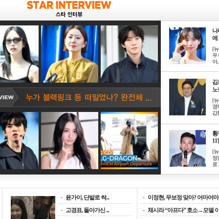
나
에 
[
우 
아, .
김
노한
[
경
갑론
황
11일
[
정
로 
-
윤가이, 단발로 싹...
-
이정현, 무보정 맞아? 어마어마한
-
고경표, 돌아가신 ...
-
채시라 “아프다” 호소→모델 이소