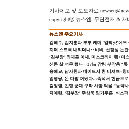
기사제보 및 보도자료 newsen@news
copyrightⓒ 뉴스엔. 무단전재 & 
김혜수, 김지훈과 부부 케미 ‘얼빡샷’에도
지퍼 스르륵 내리더니‥비비, 선정성 논란 터
‘김부장’ 최대훈 아내, 미스코리아 善+미
신동 살 너무 뺐나‥37㎏ 감량 부작용 “못
송혜교, 남사친과 데이트서 흰 티셔츠+청
임영웅, 돈 다발 꺼냈다…즉석서 현금으로 
김정렬, 친형 군대 구타 사망 억울 “농약사
차예련, ‘김부장’ 주상욱 링거투혼+식스팩 