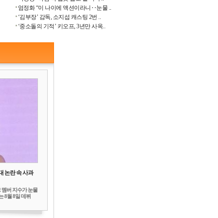
엄정화 “이 나이에 액션이라니‥눈물 ..
‘김부장’ 감독, 소지섭 캐스팅 2번 ..
‘중소돌의 기적’ 키오프, 3년만 사옥..
대 논란 속 사과
 멤버 지수가 눈물
 8월 8일 데뷔