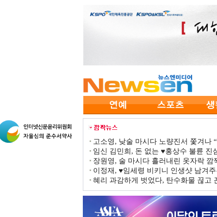
고소영, 낮술 마시다 노량진서 쫓겨나 “점
임신 김민희, 돈 없는 ♥홍상수 불륜 진심
장원영, 술 마시다 흘러내린 옷자락 
이정재, ♥임세령 비키니 인생샷 남겨주
혜리 과감하게 벗었다, 탄수화물 끊고 끈